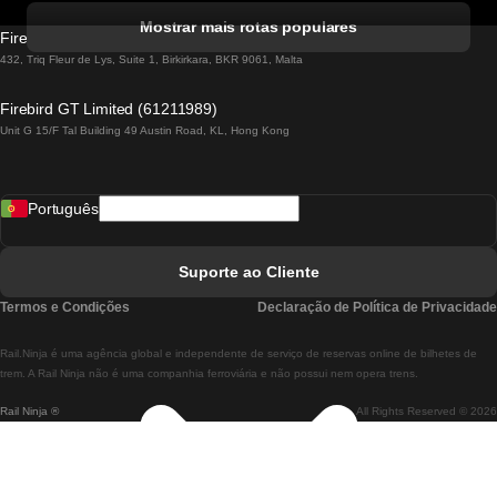
Comboios De Albufeira A Lisboa
Mostrar mais rotas populares
Firebird GT Limited (OC 1451)
Comboios De Lisboa A Lagos
432, Triq Fleur de Lys, Suite 1, Birkirkara, BKR 9061, Malta
Comboios De Lagos A Lisboa
Firebird GT Limited (61211989)
Unit G 15/F Tal Building 49 Austin Road, KL, Hong Kong
Comboios De Lisboa A Madrid
Comboios De Madrid A Lisboa
Português
Comboios De Lisboa A Faro
Comboios De Faro A Lisboa
Suporte ao Cliente
Comboios De Lisboa A Coimbra
Termos e Condições
Declaração de Política de Privacidade
Comboios De Coimbra A Lisboa
Rail.Ninja é uma agência global e independente de serviço de reservas online de bilhetes de
Comboios De Lisboa A Braga
trem. A Rail Ninja não é uma companhia ferroviária e não possui nem opera trens.
Rail Ninja ®
All Rights Reserved © 2026
Comboios De Braga A Lisboa
Comboios De Porto A Coimbra
Comboios De Coimbra A Porto