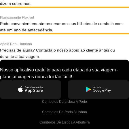
dizem sobre nós.
Planeamento Flexível
Pode convenientemente reservar os seus bilhetes de comboio com
até um ano de antecedência.
Apoio Real Humano
Precisas de ajuda? Contacta o nosso apoio ao cliente antes ou
durante a tua viagem.
Nosso aplicativo gratuito para cada etapa da sua viagem -
planejar viagens nunca foi tão fácil!
Comboios De Lisboa A Porto
Comboios De Porto A Lisboa
Comboios De Lisboa A Albufeira