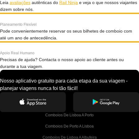
Leia
avaliações
autênticas do
Rail Ninja
e veja o que nossos viajantes
dizem sobre nós.
Planeamento Flexível
Pode convenientemente reservar os seus bilhetes de comboio com
até um ano de antecedência.
Apoio Real Humano
Precisas de ajuda? Contacta o nosso apoio ao cliente antes ou
durante a tua viagem.
Nosso aplicativo gratuito para cada etapa da sua viagem -
planejar viagens nunca foi tão fácil!
Comboios De Lisboa A Porto
Comboios De Porto A Lisboa
Comboios De Lisboa A Albufeira