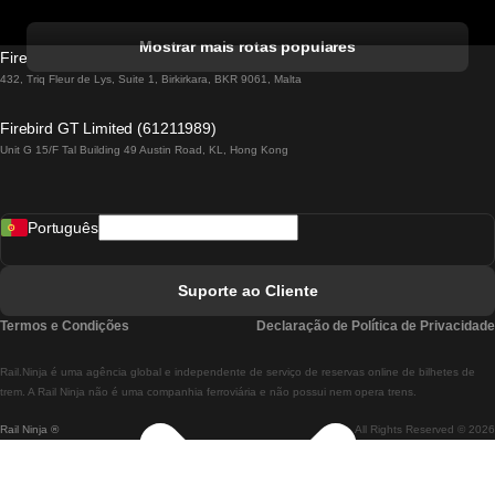
Comboios De Albufeira A Lisboa
Mostrar mais rotas populares
Firebird GT Limited (OC 1451)
Comboios De Lisboa A Lagos
432, Triq Fleur de Lys, Suite 1, Birkirkara, BKR 9061, Malta
Comboios De Lagos A Lisboa
Firebird GT Limited (61211989)
Unit G 15/F Tal Building 49 Austin Road, KL, Hong Kong
Comboios De Lisboa A Madrid
Comboios De Madrid A Lisboa
Português
Comboios De Lisboa A Faro
Comboios De Faro A Lisboa
Suporte ao Cliente
Comboios De Lisboa A Coimbra
Termos e Condições
Declaração de Política de Privacidade
Comboios De Coimbra A Lisboa
Rail.Ninja é uma agência global e independente de serviço de reservas online de bilhetes de
Comboios De Lisboa A Braga
trem. A Rail Ninja não é uma companhia ferroviária e não possui nem opera trens.
Rail Ninja ®
All Rights Reserved © 2026
Comboios De Braga A Lisboa
Comboios De Porto A Coimbra