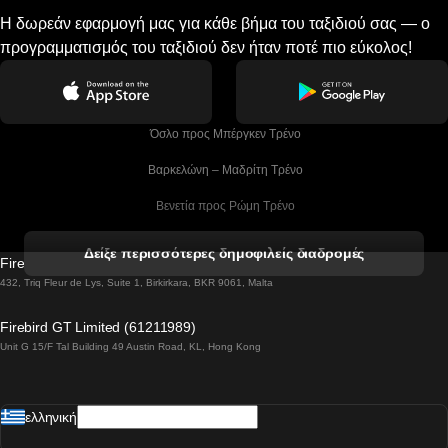
Η δωρεάν εφαρμογή μας για κάθε βήμα του ταξιδιού σας — ο
προγραμματισμός του ταξιδιού δεν ήταν ποτέ πιο εύκολος!
 Όσλο προς Μπέργκεν Tρένο
 Βαρκελώνη – Μαδρίτη Tρένο
 Βενετία προς Ρώμη Τρένο
 Βενετία προς Φλωρεντία Τρένο
Δείξε περισσότερες δημοφιλείς διαδρομές
Firebird GT Limited (OC 1451)
 Βιέννη προς Σάλτσμπουργκ Τρένα
432, Triq Fleur de Lys, Suite 1, Birkirkara, BKR 9061, Malta
 Βουδαπέστη προς Μπρατισλάβα Τρένα
Firebird GT Limited (61211989)
Unit G 15/F Tal Building 49 Austin Road, KL, Hong Kong
 Βουδαπέστη προς Πράγα Tρένο
 Βουδαπέστη – Βιέννη Tρένο
ελληνική
 Γκουανγκτζού προς Σεούλ Τρένα