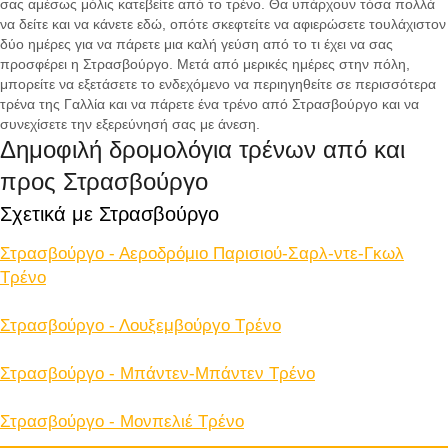
σας αμέσως μόλις κατεβείτε από το τρένο. Θα υπάρχουν τόσα πολλά
να δείτε και να κάνετε εδώ, οπότε σκεφτείτε να αφιερώσετε τουλάχιστον
δύο ημέρες για να πάρετε μια καλή γεύση από το τι έχει να σας
προσφέρει η Στρασβούργο. Μετά από μερικές ημέρες στην πόλη,
μπορείτε να εξετάσετε το ενδεχόμενο να περιηγηθείτε σε περισσότερα
τρένα της Γαλλία και να πάρετε ένα τρένο από Στρασβούργο και να
συνεχίσετε την εξερεύνησή σας με άνεση.
Δημοφιλή δρομολόγια τρένων από και
προς Στρασβούργο
Σχετικά με Στρασβούργο
Στρασβούργο - Αεροδρόμιο Παρισιού-Σαρλ-ντε-Γκωλ
Tρένο
Στρασβούργο - Λουξεμβούργο Tρένο
Στρασβούργο - Μπάντεν-Μπάντεν Tρένο
Στρασβούργο - Μονπελιέ Tρένο