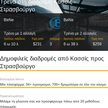
Τρένα στη διαδρομή Κασσίς -
Στρασβούργο
BeNe
BeNe
Τρένο με 1 αλλαγή
Τρένο με 2 αλλαγές
Χρόνος ταξιδιού
Τιμη απο
Αναχωρήσεις
Χρόνος ταξιδιού
Τιμη απο
6 ω 10 λ
$231
3
6 ω 38 λ
$259
Δημοφιλείς διαδρομές από Κασσίς προς
Στρασβούργο
Εκτεταμένο δίκτυο
Μία πλατφόρμα, 34+ προορισμοί, 700+ δρομολόγια σε όλο τον κόσμο.
Πρακτική κράτηση
Μιλάμε τη γλώσσα σας και προσφέρουμε πάνω από 20 μεθόδους
πληρωμής.