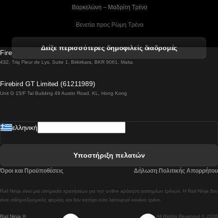
 Βαρκελώνη – Μαδρίτη Tρένο
 Βενετία προς Ρώμη Τρένο
 Βενετία προς Φλωρεντία Τρένο
Δείξε περισσότερες δημοφιλείς διαδρομές
Firebird GT Limited (OC 1451)
 Βιέννη προς Σάλτσμπουργκ Τρένα
432, Triq Fleur de Lys, Suite 1, Birkirkara, BKR 9061, Malta
 Βουδαπέστη προς Μπρατισλάβα Τρένα
Firebird GT Limited (61211989)
Unit G 15/F Tal Building 49 Austin Road, KL, Hong Kong
 Βουδαπέστη προς Πράγα Tρένο
 Βουδαπέστη – Βιέννη Tρένο
ελληνική
 Γκουανγκτζού προς Σεούλ Τρένα
 Ελσίνκι προς Ροβανιέμι Τρένο
Υποστήριξη πελατών
 Κοΐμπρα προς Πόρτο Τρένα
Όροι και Προϋποθέσεις
Δήλωση Πολιτικής Απορρήτου
 Κοΐμπρα – Λισαβόνα Τρένο
Rail Ninja είναι μια υπηρεσία κρατήσεων για την online κράτηση εισιτηρίων τρένων. Η Rail Ninja δεν
 Λισαβόνα προς Λάγος Tρένο
είναι σιδηροδρομικός φορέας και δεν κατέχει ούτε λειτουργεί κανένα τρένο.
Rail Ninja ®
All Rights Reserved © 2026
 Λισαβόνα προς Μαδρίτη Τρένα