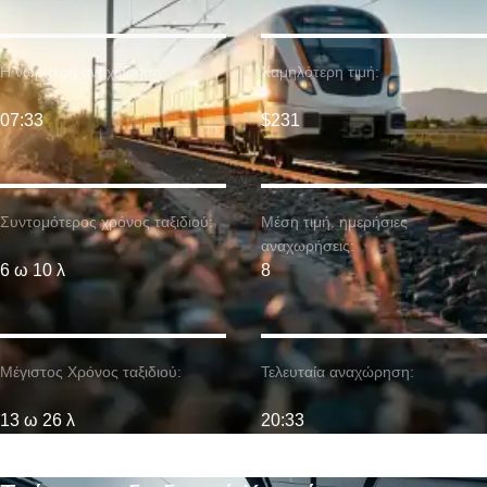
Η νωρίτερη αναχώρηση:
Χαμηλότερη τιμή:
07:33
$231
Συντομότερος χρόνος ταξιδιού:
Μέση τιμή. ημερήσιες
αναχωρήσεις:
6 ω 10 λ
8
Μέγιστος Χρόνος ταξιδιού:
Τελευταία αναχώρηση:
13 ω 26 λ
20:33