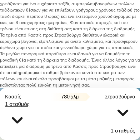
χρειάζονται για ένα ευχάριστο ταξίδι, συμπεριλαμβανομένων πολλών
ταξιδιωτικών θέσεων για να επιλέξουν, γρήγορους χρόνους ταξιδιού (το
ταξίδι διαρκεί περίπου 8 ώρες) και ένα εκτεταμένο χρονοδιάγραμμα με
έως και 8 αναχωρήσεις ημερησίως. Φανταστικές παροχές επί του
τρένου είναι επίσης στη διάθεσή σας κατά τη διάρκεια της διαδρομής.
Τα τρένα από Κασσίς προς Στρασβούργο διαθέτουν ελαφριά και
ευρύχωρα βαγόνια, εξοπλισμένα με άνετα καθίσματα, και προσφέρουν
άφθονο χώρο για τα πόδια και γενναιόδωρο χώρο για τις αποσκευές.
Τα μεγάλα πανοραμικά παράθυρα είναι ιδανικά για να θαυμάζετε τη
μοναδική θέα κατά τη διάρκεια της διαδρομής. Ένας άλλος λόγος για να
επιλέξετε μια διαδρομή με τρένο από Κασσίς προς Στρασβούργο είναι
ότι οι σιδηροδρομικοί σταθμοί βρίσκονται κοντά στα κέντρα των
πόλεων και είναι εύκολα προσβάσιμοι με τα μέσα μαζικής μεταφοράς,
καθιστώντας πολύ εύκολη τη μετακίνησή σας.
Κασσίς
780 χλμ
Στρασβούργο
1 σταθμός
1 σταθμός