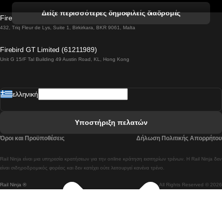
 Βενετία προς Φλωρεντία Τρένο
Δείξε περισσότερες δημοφιλείς διαδρομές
Firebird GT Limited (OC 1451)
 Βιέννη προς Σάλτσμπουργκ Τρένα
432, Triq Fleur de Lys, Suite 1, Birkirkara, BKR 9061, Malta
 Βουδαπέστη προς Μπρατισλάβα Τρένα
Firebird GT Limited (61211989)
Unit G 15/F Tal Building 49 Austin Road, KL, Hong Kong
 Βουδαπέστη προς Πράγα Tρένο
 Βουδαπέστη – Βιέννη Tρένο
ελληνική
 Γκουανγκτζού προς Σεούλ Τρένα
 Ελσίνκι προς Ροβανιέμι Τρένο
Υποστήριξη πελατών
 Κοΐμπρα προς Πόρτο Τρένα
Όροι και Προϋποθέσεις
Δήλωση Πολιτικής Απορρήτου
 Κοΐμπρα – Λισαβόνα Τρένο
Rail Ninja είναι μια υπηρεσία κρατήσεων για την online κράτηση εισιτηρίων τρένων. Η Rail Ninja δεν
 Λισαβόνα προς Λάγος Tρένο
είναι σιδηροδρομικός φορέας και δεν κατέχει ούτε λειτουργεί κανένα τρένο.
Rail Ninja ®
All Rights Reserved © 2026
 Λισαβόνα προς Μαδρίτη Τρένα
 Λισαβόνα – Αλμπουφέιρα Τρένο
 Λισαβόνα – Πόρτο Tρένο