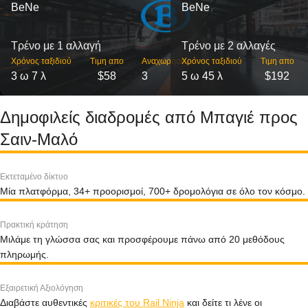
BeNe
BeNe
Τρένο με 1 αλλαγή
Τρένο με 2 αλλαγές
Χρόνος ταξιδιού
Τιμη απο
Αναχωρήσεις
Χρόνος ταξιδιού
Τιμη απο
3 ω 7 λ
$58
3
5 ω 45 λ
$192
Δημοφιλείς διαδρομές από Μπαγιέ προς
Σαιν-Μαλό
Εκτεταμένο δίκτυο
Μία πλατφόρμα, 34+ προορισμοί, 700+ δρομολόγια σε όλο τον κόσμο.
Πρακτική κράτηση
Μιλάμε τη γλώσσα σας και προσφέρουμε πάνω από 20 μεθόδους
πληρωμής.
Εξαιρετική Αξιολόγηση
Διαβάστε αυθεντικές
κριτικές του Rail Ninja
και δείτε τι λένε οι