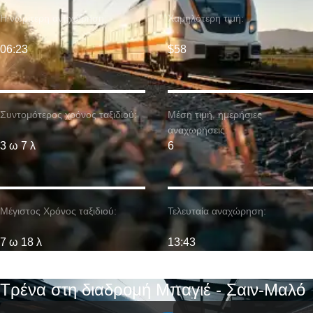
Η νωρίτερη αναχώρηση:
Χαμηλότερη τιμή:
06:23
$58
Συντομότερος χρόνος ταξιδιού:
Μέση τιμή. ημερήσιες
αναχωρήσεις:
3 ω 7 λ
6
Μέγιστος Χρόνος ταξιδιού:
Τελευταία αναχώρηση:
7 ω 18 λ
13:43
Τρένα στη διαδρομή Μπαγιέ - Σαιν-Μαλό