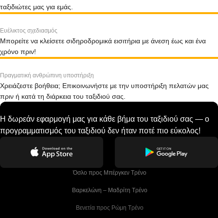
ταξιδιώτες μας για εμάς.
Ευέλικτος σχεδιασμός
Μπορείτε να κλείσετε σιδηροδρομικά εισιτήρια με άνεση έως και ένα
χρόνο πριν!
Πραγματική ανθρώπινη υποστήριξη
Χρειάζεστε βοήθεια; Επικοινωνήστε με την υποστήριξη πελατών μας
πριν ή κατά τη διάρκεια του ταξιδιού σας.
Η δωρεάν εφαρμογή μας για κάθε βήμα του ταξιδιού σας — ο
προγραμματισμός του ταξιδιού δεν ήταν ποτέ πιο εύκολος!
 Όσλο προς Μπέργκεν Tρένο
 Βαρκελώνη – Μαδρίτη Tρένο
 Βενετία προς Ρώμη Τρένο