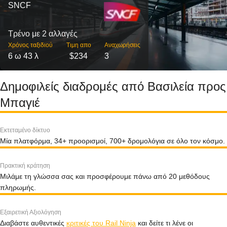
SNCF
Τρένο με 2 αλλαγές
Χρόνος ταξιδιού
Τιμη απο
Αναχωρήσεις
6 ω 43 λ
$234
3
Δημοφιλείς διαδρομές από Βασιλεία προς
Μπαγιέ
Εκτεταμένο δίκτυο
Μία πλατφόρμα, 34+ προορισμοί, 700+ δρομολόγια σε όλο τον κόσμο.
Πρακτική κράτηση
Μιλάμε τη γλώσσα σας και προσφέρουμε πάνω από 20 μεθόδους
πληρωμής.
Εξαιρετική Αξιολόγηση
Διαβάστε αυθεντικές
κριτικές του Rail Ninja
και δείτε τι λένε οι