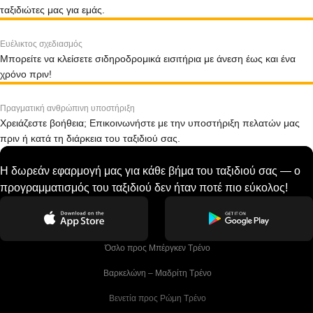
ταξιδιώτες μας για εμάς.
Ευέλικτος σχεδιασμός
Μπορείτε να κλείσετε σιδηροδρομικά εισιτήρια με άνεση έως και ένα
χρόνο πριν!
Πραγματική ανθρώπινη υποστήριξη
Χρειάζεστε βοήθεια; Επικοινωνήστε με την υποστήριξη πελατών μας
πριν ή κατά τη διάρκεια του ταξιδιού σας.
Η δωρεάν εφαρμογή μας για κάθε βήμα του ταξιδιού σας — ο
προγραμματισμός του ταξιδιού δεν ήταν ποτέ πιο εύκολος!
 Όσλο προς Μπέργκεν Tρένο
 Βαρκελώνη – Μαδρίτη Tρένο
 Βενετία προς Ρώμη Τρένο