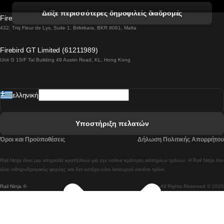
 Βενετία προς Φλωρεντία Τρένο
Δείξε περισσότερες δημοφιλείς διαδρομές
Firebird GT Limited (OC 1451)
 Βιέννη προς Σάλτσμπουργκ Τρένα
432, Triq Fleur de Lys, Suite 1, Birkirkara, BKR 9061, Malta
 Βουδαπέστη προς Μπρατισλάβα Τρένα
Firebird GT Limited (61211989)
Unit G 15/F Tal Building 49 Austin Road, KL, Hong Kong
 Βουδαπέστη προς Πράγα Tρένο
 Βουδαπέστη – Βιέννη Tρένο
ελληνική
 Γκουανγκτζού προς Σεούλ Τρένα
 Ελσίνκι προς Ροβανιέμι Τρένο
Υποστήριξη πελατών
 Κοΐμπρα προς Πόρτο Τρένα
Όροι και Προϋποθέσεις
Δήλωση Πολιτικής Απορρήτου
 Κοΐμπρα – Λισαβόνα Τρένο
Rail Ninja είναι μια υπηρεσία κρατήσεων για την online κράτηση εισιτηρίων τρένων. Η Rail Ninja δεν
 Λισαβόνα προς Λάγος Tρένο
είναι σιδηροδρομικός φορέας και δεν κατέχει ούτε λειτουργεί κανένα τρένο.
Rail Ninja ®
All Rights Reserved © 2026
 Λισαβόνα προς Μαδρίτη Τρένα
 Λισαβόνα – Αλμπουφέιρα Τρένο
 Λισαβόνα – Πόρτο Tρένο