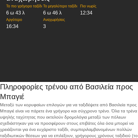
Το πιο γρήγορο ταξίδι
Το μεγαλύτερο ταξίδι
Πιο νωρίς
6 ω 43 λ
6 ω 46 λ
12:34
Αργότερο
Αναχωρήσεις
16:34
3
Πληροφορίες τρένου από Βασιλεία προς
Μπαγιέ
Μεταξύ των κορυφαίων επιλογών για να ταξιδέψετε από Βασιλεία προς
Μπαγιέ είναι να πάρετε ένα γρήγορο και σύγχρονο τρένο. Όλα τα τρένα
υψηλής ταχύτητας που εκτελούν δρομολόγια μεταξύ των πόλεων
σχεδιάστηκαν για να προσφέρουν στους επιβάτες όλα όσα μπορεί να
χρειάζονται για ένα ευχάριστο ταξίδι, συμπεριλαμβανομένων πολλών
ταξιδιωτικών θέσεων για να επιλέξουν, γρήγορους χρόνους ταξιδιού (το