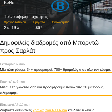
BeNe
Τρένο υψηλής ταχύτητας
Χρόνος ταξιδιού
Τιμη απο
Αναχωρήσεις
2 ω 19 λ
$67
5
Δημοφιλείς διαδρομές από Μπορντώ
προς Σαρλάτ
Εκτεταμένο δίκτυο
Μία πλατφόρμα, 34+ προορισμοί, 700+ δρομολόγια σε όλο τον κόσμο.
Πρακτική κράτηση
Μιλάμε τη γλώσσα σας και προσφέρουμε πάνω από 20 μεθόδους
πληρωμής.
Εξαιρετική Αξιολόγηση
Διαβάστε αυθεντικές
κριτικές του Rail Ninja
και δείτε τι λένε οι