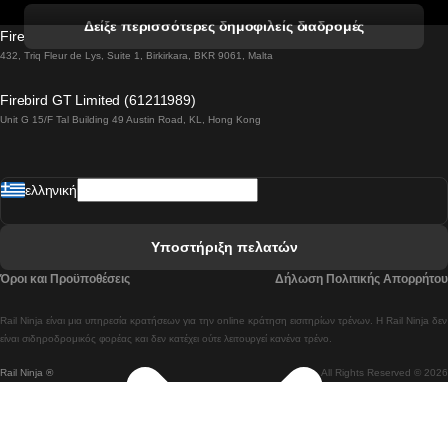
 Βενετία προς Φλωρεντία Τρένο
Δείξε περισσότερες δημοφιλείς διαδρομές
Firebird GT Limited (OC 1451)
 Βιέννη προς Σάλτσμπουργκ Τρένα
432, Triq Fleur de Lys, Suite 1, Birkirkara, BKR 9061, Malta
 Βουδαπέστη προς Μπρατισλάβα Τρένα
Firebird GT Limited (61211989)
Unit G 15/F Tal Building 49 Austin Road, KL, Hong Kong
 Βουδαπέστη προς Πράγα Tρένο
 Βουδαπέστη – Βιέννη Tρένο
ελληνική
 Γκουανγκτζού προς Σεούλ Τρένα
 Ελσίνκι προς Ροβανιέμι Τρένο
Υποστήριξη πελατών
 Κοΐμπρα προς Πόρτο Τρένα
Όροι και Προϋποθέσεις
Δήλωση Πολιτικής Απορρήτου
 Κοΐμπρα – Λισαβόνα Τρένο
Rail Ninja είναι μια υπηρεσία κρατήσεων για την online κράτηση εισιτηρίων τρένων. Η Rail Ninja δεν
 Λισαβόνα προς Λάγος Tρένο
είναι σιδηροδρομικός φορέας και δεν κατέχει ούτε λειτουργεί κανένα τρένο.
Rail Ninja ®
All Rights Reserved © 2026
 Λισαβόνα προς Μαδρίτη Τρένα
 Λισαβόνα – Αλμπουφέιρα Τρένο
 Λισαβόνα – Πόρτο Tρένο