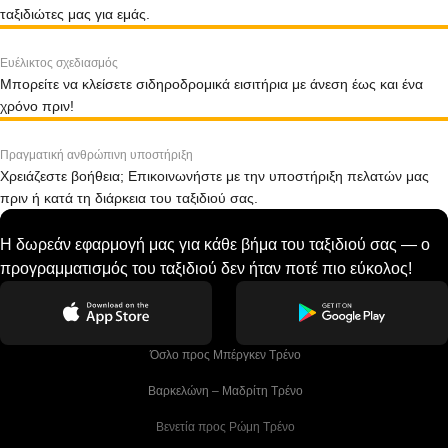
ταξιδιώτες μας για εμάς.
Ευέλικτος σχεδιασμός
Μπορείτε να κλείσετε σιδηροδρομικά εισιτήρια με άνεση έως και ένα
χρόνο πριν!
Πραγματική ανθρώπινη υποστήριξη
Χρειάζεστε βοήθεια; Επικοινωνήστε με την υποστήριξη πελατών μας
πριν ή κατά τη διάρκεια του ταξιδιού σας.
Η δωρεάν εφαρμογή μας για κάθε βήμα του ταξιδιού σας — ο
προγραμματισμός του ταξιδιού δεν ήταν ποτέ πιο εύκολος!
 Όσλο προς Μπέργκεν Tρένο
 Βαρκελώνη – Μαδρίτη Tρένο
 Βενετία προς Ρώμη Τρένο