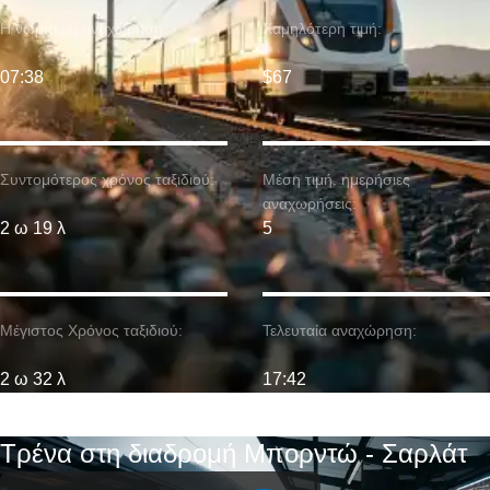
Η νωρίτερη αναχώρηση:
Χαμηλότερη τιμή:
07:38
$67
Συντομότερος χρόνος ταξιδιού:
Μέση τιμή. ημερήσιες
αναχωρήσεις:
2 ω 19 λ
5
Μέγιστος Χρόνος ταξιδιού:
Τελευταία αναχώρηση:
2 ω 32 λ
17:42
Τρένα στη διαδρομή Μπορντώ - Σαρλάτ