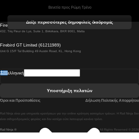
 Βενετία προς Ρώμη Τρένο
 Βενετία προς Φλωρεντία Τρένο
Δείξε περισσότερες δημοφιλείς διαδρομές
Firebird GT Limited (OC 1451)
 Βιέννη προς Σάλτσμπουργκ Τρένα
432, Triq Fleur de Lys, Suite 1, Birkirkara, BKR 9061, Malta
 Βουδαπέστη προς Μπρατισλάβα Τρένα
Firebird GT Limited (61211989)
Unit G 15/F Tal Building 49 Austin Road, KL, Hong Kong
 Βουδαπέστη προς Πράγα Tρένο
 Βουδαπέστη – Βιέννη Tρένο
ελληνική
 Γκουανγκτζού προς Σεούλ Τρένα
 Ελσίνκι προς Ροβανιέμι Τρένο
Υποστήριξη πελατών
 Κοΐμπρα προς Πόρτο Τρένα
Όροι και Προϋποθέσεις
Δήλωση Πολιτικής Απορρήτου
 Κοΐμπρα – Λισαβόνα Τρένο
Rail Ninja είναι μια υπηρεσία κρατήσεων για την online κράτηση εισιτηρίων τρένων. Η Rail Ninja δεν
 Λισαβόνα προς Λάγος Tρένο
είναι σιδηροδρομικός φορέας και δεν κατέχει ούτε λειτουργεί κανένα τρένο.
Rail Ninja ®
All Rights Reserved © 2026
 Λισαβόνα προς Μαδρίτη Τρένα