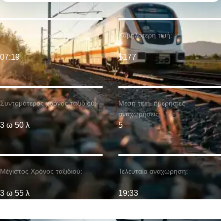
Η νωρίτερη αναχώρηση:
Χαμηλότερη τιμή:
07:19
$177
Συντομότερος χρόνος ταξιδιού:
Μέση τιμή. ημερήσιες
αναχωρήσεις:
3 ω 50 λ
5
Μέγιστος Χρόνος ταξιδιού:
Τελευταία αναχώρηση:
3 ω 55 λ
19:33