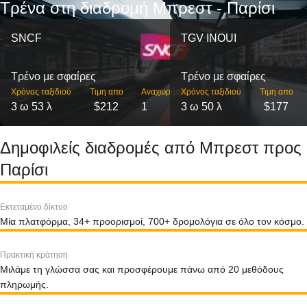
Τρένα στη διαδρομή Μπρεστ - Παρίσι
SNCF
TGV INOUI
Τρένο με σφαίρες
Τρένο με σφαίρες
Χρόνος ταξιδιού
Τιμη απο
Αναχωρήσεις
Χρόνος ταξιδιού
Τιμη απο
3 ω 53 λ
$212
1
3 ω 50 λ
$177
Δημοφιλείς διαδρομές από Μπρεστ προς
Παρίσι
Εκτεταμένο δίκτυο
Μία πλατφόρμα, 34+ προορισμοί, 700+ δρομολόγια σε όλο τον κόσμο.
Πρακτική κράτηση
Μιλάμε τη γλώσσα σας και προσφέρουμε πάνω από 20 μεθόδους
πληρωμής.