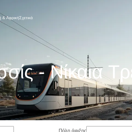
 & Αφρική
Σχετικά
σίς - Νίκαια T
Πόλη άφιξης