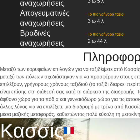
3 ω 5 λ
αναχωρήσεις
Απογευματινές
Το πιο γρήγορο ταξίδι
3 ω 4 λ
αναχωρήσεις
Βραδινές
Το πιο γρήγορο ταξίδι
2 ω 44 λ
αναχωρήσεις
Πληροφορί
Μεταξύ των κορυφαίων επιλογών για να ταξιδέψετε από Κασσίς 
μεταξύ των πόλεων σχεδιάστηκαν για να προσφέρουν στους επι
επιλέξουν, γρήγορους χρόνους ταξιδιού (το ταξίδι διαρκεί περ
είναι επίσης στη διάθεσή σας κατά τη διάρκεια της διαδρομής.
άφθονο χώρο για τα πόδια και γενναιόδωρο χώρο για τις αποσκε
άλλος λόγος για να επιλέξετε μια διαδρομή με τρένο από Κασσίς
μέσα μαζικής μεταφοράς, καθιστώντας πολύ εύκολη τη μετακίν
Κασσίς