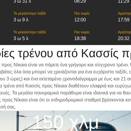
3 ω 31 λ
06:29
11:29
Το μεγαλύτερο ταξίδι
Πιο νωρίς
Αργότε
3 ω 9 λ
12:00
17:59
Το μεγαλύτερο ταξίδι
Πιο νωρίς
Αργότε
3 ω 5 λ
18:38
20:32
ες τρένου από Κασσίς π
προς Νίκαια είναι να πάρετε ένα γρήγορο και σύγχρονο τρένο.
βάτες όλα όσα μπορεί να χρειάζονται για ένα ευχάριστο ταξίδ
ίπου 3 ώρες) και ένα εκτεταμένο χρονοδιάγραμμα με έως και 21
 Τα τρένα από Κασσίς προς Νίκαια διαθέτουν ελαφριά και ευρύχ
υές. Τα μεγάλα πανοραμικά παράθυρα είναι ιδανικά για να θαυμ
 προς Νίκαια είναι ότι οι σιδηροδρομικοί σταθμοί βρίσκονται κ
ησή σας.
150 χλμ