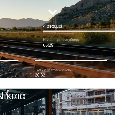
4 σταθμοί
Η νωρίτερη αναχώρηση:
06:29
ις:
Τελευταία αναχώρηση:
20:32
Νίκαια