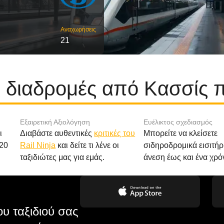
Αναχωρήσεις
21
ς διαδρομές από Κασσίς π
Εξαιρετική Αξιολόγηση
Ευέλικτος σχεδιασμός
ι
Διαβάστε αυθεντικές
κριτικές του
Μπορείτε να κλείσετε
20
Rail Ninja
και δείτε τι λένε οι
σιδηροδρομικά εισιτήρ
ταξιδιώτες μας για εμάς.
άνεση έως και ένα χρό
υ ταξιδιού σας