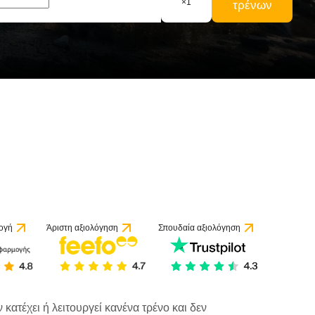
×
1
τρένων
ογή
Άριστη αξιολόγηση
Σπουδαία αξιολόγηση
κατέχει ή λειτουργεί κανένα τρένο και δεν