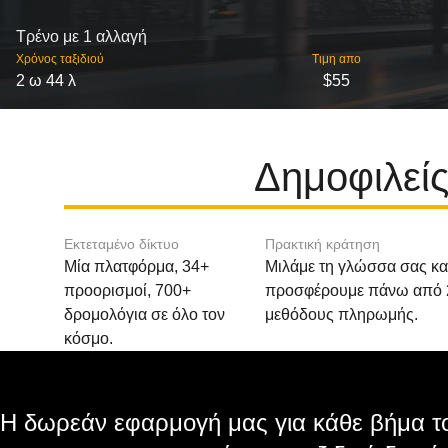
Τρένο με 1 αλλαγή
Χρόνος ταξιδιού
Τιμη απο
2 ω 44 λ
$55
Δημοφιλεί
Εκτεταμένο δίκτυο
Πρακτική κράτηση
Μία πλατφόρμα, 34+
Μιλάμε τη γλώσσα σας κα
προορισμοί, 700+
προσφέρουμε πάνω από 
δρομολόγια σε όλο τον
μεθόδους πληρωμής.
κόσμο.
Η δωρεάν εφαρμογή μας για κάθε βήμα το