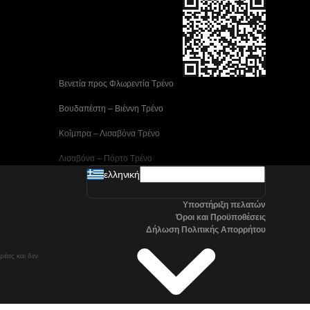
 Βενετία προς Φλωρεντία Τρένο
 Βουδαπέστη – Βιέννη Tρένο
 Κοΐμπρα – Λισαβόνα Τρένο
 Λισαβόνα – Πόρτο Tρένο
ελληνική
 Μαδρίτη προς Αλικάντε Τρένα
Υποστήριξη πελατών
 Νάπολη προς Ρώμη Τρένα
Όροι και Προϋποθέσεις
Δήλωση Πολιτικής Απορρήτου
 Στοκχόλμη προς Γκέτεμποργκ Τρένα
ρέας και δεν
 Τρένα Τσανγκγουόν προς Σεούλ
Όσλο προς Στοκχόλμη Τρένα μεγάλης ταχύτητας
Βαλένθια – Μαδρίτη Τρένο