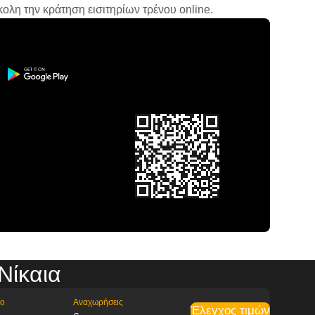
ολη την κράτηση εισιτηρίων τρένου online.
Νίκαια
ρο
Αναχωρήσεις
Έλεγχος τιμών