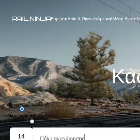
Ευρώπη
Ασία & Ωκεανία
Αμερική
Μέση Ανατολή
Κασ
Μονοδρομική
Με επιστροφή
14
Πόλη αναχώρησης