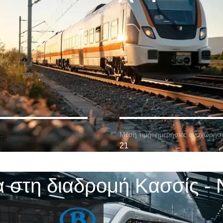
:
Μέση τιμή. ημερήσιες αναχωρήσε
21
 στη διαδρομή Κασσίς - 