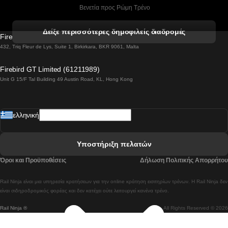
 Βενετία προς Ρώμη Τρένο
 Βενετία προς Φλωρεντία Τρένο
Δείξε περισσότερες δημοφιλείς διαδρομές
Firebird GT Limited (OC 1451)
 Βιέννη προς Σάλτσμπουργκ Τρένα
432, Triq Fleur de Lys, Suite 1, Birkirkara, BKR 9061, Malta
 Βουδαπέστη προς Μπρατισλάβα Τρένα
Firebird GT Limited (61211989)
Unit G 15/F Tal Building 49 Austin Road, KL, Hong Kong
 Βουδαπέστη προς Πράγα Tρένο
 Βουδαπέστη – Βιέννη Tρένο
ελληνική
 Γκουανγκτζού προς Σεούλ Τρένα
 Ελσίνκι προς Ροβανιέμι Τρένο
Υποστήριξη πελατών
 Κοΐμπρα προς Πόρτο Τρένα
Όροι και Προϋποθέσεις
Δήλωση Πολιτικής Απορρήτου
 Κοΐμπρα – Λισαβόνα Τρένο
Rail Ninja είναι μια υπηρεσία κρατήσεων για την online κράτηση εισιτηρίων τρένων. Η Rail Ninja δεν
 Λισαβόνα προς Λάγος Tρένο
είναι σιδηροδρομικός φορέας και δεν κατέχει ούτε λειτουργεί κανένα τρένο.
Rail Ninja ®
All Rights Reserved © 2026
 Λισαβόνα προς Μαδρίτη Τρένα
 Λισαβόνα – Αλμπουφέιρα Τρένο