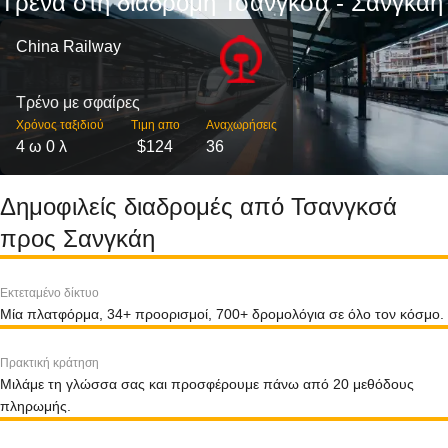
Τρένα στη διαδρομή Τσανγκσά - Σανγκάη
China Railway
Τρένο με σφαίρες
Χρόνος ταξιδιού
Τιμη απο
Αναχωρήσεις
4 ω 0 λ
$124
36
Δημοφιλείς διαδρομές από Τσανγκσά
προς Σανγκάη
Εκτεταμένο δίκτυο
Μία πλατφόρμα, 34+ προορισμοί, 700+ δρομολόγια σε όλο τον κόσμο.
Πρακτική κράτηση
Μιλάμε τη γλώσσα σας και προσφέρουμε πάνω από 20 μεθόδους
πληρωμής.