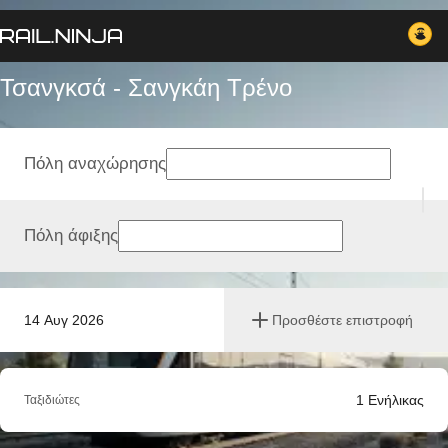
Τσανγκσά - Σανγκάη Tρένο
Πόλη αναχώρησης
Πόλη άφιξης
14 Αυγ 2026
Προσθέστε επιστροφή
1
Ενήλικας
Ταξιδιώτες