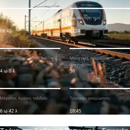
Η νωρίτερη αναχώρηση:
Χαμηλότερη τιμή:
06:49
$124
Συντομότερος χρόνος ταξιδιού:
Μέση τιμή. ημερήσιες
αναχωρήσεις:
4 ω 0 λ
36
Μέγιστος Χρόνος ταξιδιού:
Τελευταία αναχώρηση:
6 ω 42 λ
18:45