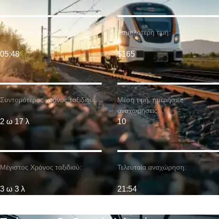
Η νωρίτερη αναχώρηση:
Χαμηλότερη τιμή:
05:48
$165
Συντομότερος χρόνος ταξιδιού:
Μέση τιμή. ημερήσιες
αναχωρήσεις:
2 ω 17 λ
10
Μέγιστος Χρόνος ταξιδιού:
Τελευταία αναχώρηση:
3 ω 3 λ
21:54