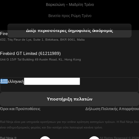
 Βαρκελώνη – Μαδρίτη Tρένο
 Βενετία προς Ρώμη Τρένο
 Βενετία προς Φλωρεντία Τρένο
Δείξε περισσότερες δημοφιλείς διαδρομές
Firebird GT Limited (OC 1451)
 Βιέννη προς Σάλτσμπουργκ Τρένα
432, Triq Fleur de Lys, Suite 1, Birkirkara, BKR 9061, Malta
 Βουδαπέστη προς Μπρατισλάβα Τρένα
Firebird GT Limited (61211989)
Unit G 15/F Tal Building 49 Austin Road, KL, Hong Kong
 Βουδαπέστη προς Πράγα Tρένο
 Βουδαπέστη – Βιέννη Tρένο
ελληνική
 Γκουανγκτζού προς Σεούλ Τρένα
 Ελσίνκι προς Ροβανιέμι Τρένο
Υποστήριξη πελατών
 Κοΐμπρα προς Πόρτο Τρένα
Όροι και Προϋποθέσεις
Δήλωση Πολιτικής Απορρήτου
 Κοΐμπρα – Λισαβόνα Τρένο
Rail Ninja είναι μια υπηρεσία κρατήσεων για την online κράτηση εισιτηρίων τρένων. Η Rail Ninja δεν
 Λισαβόνα προς Λάγος Tρένο
είναι σιδηροδρομικός φορέας και δεν κατέχει ούτε λειτουργεί κανένα τρένο.
Rail Ninja ®
All Rights Reserved © 2026
 Λισαβόνα προς Μαδρίτη Τρένα