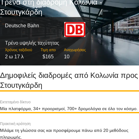
Τρένα στη διαδρομή Κολωνία -
Στουτγκάρδη
Deutsche Bahn
Τρένο υψηλής ταχύτητας
Χρόνος ταξιδιού
Τιμη απο
Αναχωρήσεις
2 ω 17 λ
$165
10
Δημοφιλείς διαδρομές από Κολωνία προς
Στουτγκάρδη
Εκτεταμένο δίκτυο
Μία πλατφόρμα, 34+ προορισμοί, 700+ δρομολόγια σε όλο τον κόσμο.
Πρακτική κράτηση
Μιλάμε τη γλώσσα σας και προσφέρουμε πάνω από 20 μεθόδους
πληρωμής.