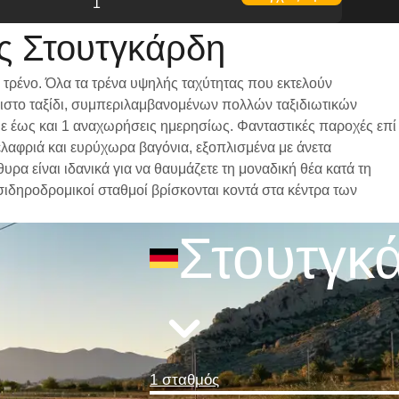
1
ς Στουτγκάρδη
 τρένο. Όλα τα τρένα υψηλής ταχύτητας που εκτελούν
ριστο ταξίδι, συμπεριλαμβανομένων πολλών ταξιδιωτικών
 με έως και 1 αναχωρήσεις ημερησίως. Φανταστικές παροχές επί
ελαφριά και ευρύχωρα βαγόνια, εξοπλισμένα με άνετα
α είναι ιδανικά για να θαυμάζετε τη μοναδική θέα κατά τη
 σιδηροδρομικοί σταθμοί βρίσκονται κοντά στα κέντρα των
Στουτγκ
1 σταθμός