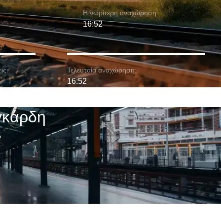
Η νωρίτερη αναχώρηση:
16:52
ις:
Τελευταία αναχώρηση:
16:52
γκάρδη