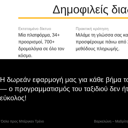
Δημοφιλείς δι
Εκτεταμένο δίκτυο
Πρακτική κράτηση
Μία πλατφόρμα, 34+
Μιλάμε τη γλώσσα σας κα
προορισμοί, 700+
προσφέρουμε πάνω από 
δρομολόγια σε όλο τον
μεθόδους πληρωμής.
κόσμο.
Η δωρεάν εφαρμογή μας για κάθε βήμα το
— ο προγραμματισμός του ταξιδιού δεν ήτ
εύκολος!
 Όσλο προς Μπέργκεν Tρένο
 Βαρκελώνη – Μαδρίτ