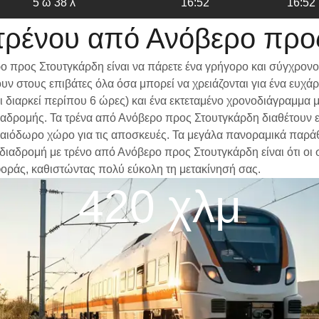
5 ω 38 λ
16:52
16:52
τρένου από Ανόβερο προ
ο προς Στουτγκάρδη είναι να πάρετε ένα γρήγορο και σύγχρονο
ν στους επιβάτες όλα όσα μπορεί να χρειάζονται για ένα ευχά
δι διαρκεί περίπου 6 ώρες) και ένα εκτεταμένο χρονοδιάγραμμα
 διαδρομής. Τα τρένα από Ανόβερο προς Στουτγκάρδη διαθέτουν 
αιόδωρο χώρο για τις αποσκευές. Τα μεγάλα πανοραμικά παράθυρ
α διαδρομή με τρένο από Ανόβερο προς Στουτγκάρδη είναι ότι οι
φοράς, καθιστώντας πολύ εύκολη τη μετακίνησή σας.
420 χλμ