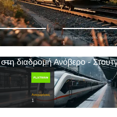
:
Μέση τιμή. ημερήσιες αναχωρήσε
1
 στη διαδρομή Ανόβερο - Στουτ
Αναχωρήσεις
1