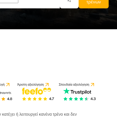
×
1
τρένων
ξιολογήσεις
ογή
Άριστη αξιολόγηση
Σπουδαία αξιολόγηση
κατέχει ή λειτουργεί κανένα τρένο και δεν