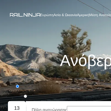
Ευρώπη
Ασία & Ωκεανία
Αμερική
Μέση Ανατολή
Ανόβερ
Μονοδρομική
Με επιστροφή
13
Πόλη αναχώρησης