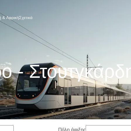
 & Αφρική
Σχετικά
ο - Στουτγκάρδ
Πόλη άφιξης