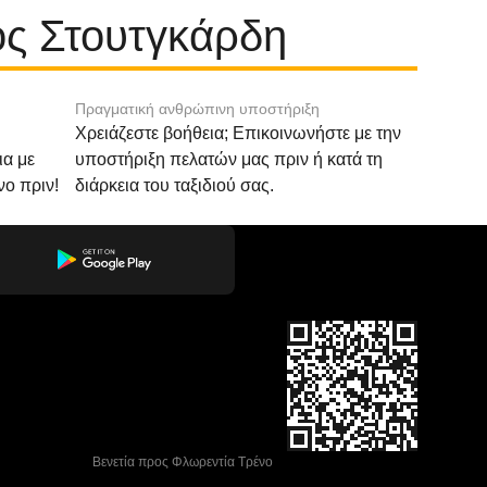
ος Στουτγκάρδη
Πραγματική ανθρώπινη υποστήριξη
Χρειάζεστε βοήθεια; Επικοινωνήστε με την
ια με
υποστήριξη πελατών μας πριν ή κατά τη
νο πριν!
διάρκεια του ταξιδιού σας.
 Βενετία προς Φλωρεντία Τρένο