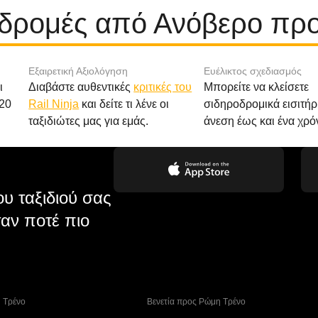
αδρομές από Ανόβερο πρ
Εξαιρετική Αξιολόγηση
Ευέλικτος σχεδιασμός
ι
Διαβάστε αυθεντικές
κριτικές του
Μπορείτε να κλείσετε
20
Rail Ninja
και δείτε τι λένε οι
σιδηροδρομικά εισιτήρ
ταξιδιώτες μας για εμάς.
άνεση έως και ένα χρό
υ ταξιδιού σας
αν ποτέ πιο
η Tρένο
 Βενετία προς Ρώμη Τρένο