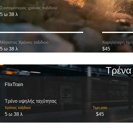
Συντομότερος χρόνος ταξιδιού:
5 ω 38 λ
Μέγιστος Χρόνος ταξιδιού:
Χαμηλότερη τιμή
5 ω 38 λ
$45
Τρένα
FlixTrain
Τρένο υψηλής ταχύτητας
Χρόνος ταξιδιού
Τιμη απο
5 ω 38 λ
$45