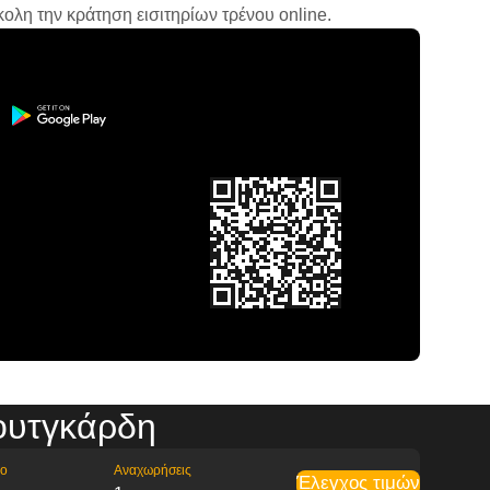
ολη την κράτηση εισιτηρίων τρένου online.
ουτγκάρδη
ρο
Αναχωρήσεις
Έλεγχος τιμών