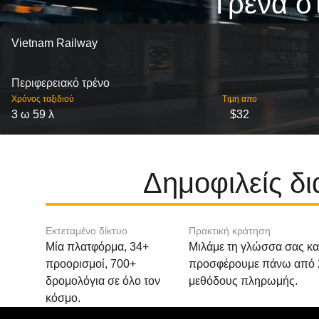
Τρένα σ
Vietnam Railway
Περιφερειακό τρένο
Χρόνος ταξιδιού
Τιμη απο
3 ω 59 λ
$32
Δημοφιλείς δ
Εκτεταμένο δίκτυο
Πρακτική κράτηση
Μία πλατφόρμα, 34+
Μιλάμε τη γλώσσα σας κα
προορισμοί, 700+
προσφέρουμε πάνω από 
δρομολόγια σε όλο τον
μεθόδους πληρωμής.
κόσμο.