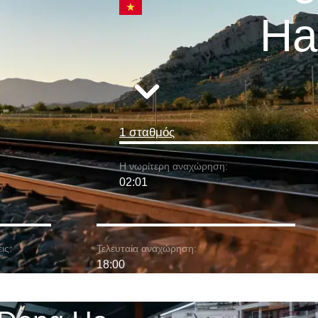
Ha
1 σταθμός
Η νωρίτερη αναχώρηση:
02:01
ις:
Τελευταία αναχώρηση:
18:00