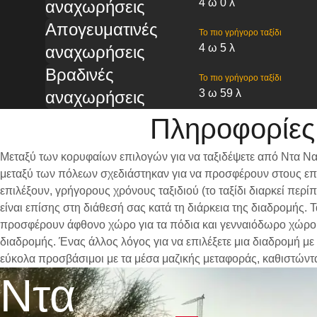
4 ω 0 λ
αναχωρήσεις
Απογευματινές
Το πιο γρήγορο ταξίδι
4 ω 5 λ
αναχωρήσεις
Βραδινές
Το πιο γρήγορο ταξίδι
3 ω 59 λ
αναχωρήσεις
Πληροφορίες
Μεταξύ των κορυφαίων επιλογών για να ταξιδέψετε από Ντα Να
μεταξύ των πόλεων σχεδιάστηκαν για να προσφέρουν στους επι
επιλέξουν, γρήγορους χρόνους ταξιδιού (το ταξίδι διαρκεί περ
είναι επίσης στη διάθεσή σας κατά τη διάρκεια της διαδρομής.
προσφέρουν άφθονο χώρο για τα πόδια και γενναιόδωρο χώρο γι
διαδρομής. Ένας άλλος λόγος για να επιλέξετε μια διαδρομή με
εύκολα προσβάσιμοι με τα μέσα μαζικής μεταφοράς, καθιστώντ
Ντα