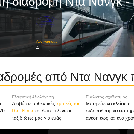
τη διαδρομή Ντα Νανγκ -
Αναχωρήσεις
4
ιαδρομές από Ντα Νανγκ
Εξαιρετική Αξιολόγηση
Ευέλικτος σχεδιασμός
ι
Διαβάστε αυθεντικές
κριτικές του
Μπορείτε να κλείσετε
20
Rail Ninja
και δείτε τι λένε οι
σιδηροδρομικά εισιτήρ
ταξιδιώτες μας για εμάς.
άνεση έως και ένα χρό