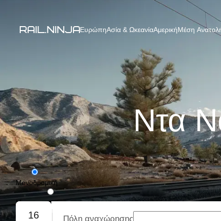
Ευρώπη
Ασία & Ωκεανία
Αμερική
Μέση Ανατολή
Ντα Ν
Μονοδρομική
Με επιστροφή
16
Πόλη αναχώρησης