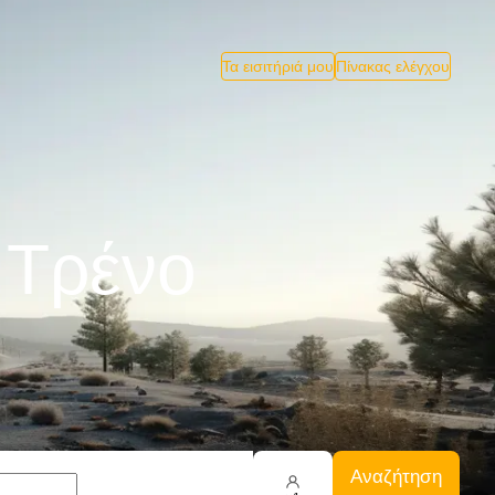
Τα εισιτήριά μου
Πίνακας ελέγχου
 Tρένο
Αναζήτηση