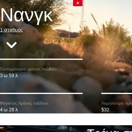
Νανγκ
1 σταθμός
Συντομότερος χρόνος ταξιδιού:
3 ω 59 λ
Μέγιστος Χρόνος ταξιδιού:
Χαμηλότερη τιμή
4 ω 28 λ
$32