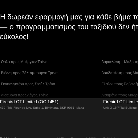
Η δωρεάν εφαρμογή μας για κάθε βήμα το
— ο προγραμματισμός του ταξιδιού δεν ήτ
εύκολος!
 Όσλο προς Μπέργκεν Tρένο
 Βαρκελώνη – Μαδρίτ
 Βιέννη προς Σάλτσμπουργκ Τρένα
 Βουδαπέστη προς Μπ
 Γκουανγκτζού προς Σεούλ Τρένα
 Ελσίνκι προς Ροβανιέ
 Λισαβόνα προς Λάγος Tρένο
 Λισαβόνα προς Μαδρ
Firebird GT Limited (OC 1451)
Firebird GT Limit
 Λισαβόνα – Φάρο Τρένο
 Λονδίνο – Εδιμβούργ
432, Triq Fleur de Lys, Suite 1, Birkirkara, BKR 9061, Malta
Unit G 15/F Tal Buildin
 Μπέργκεν – Όσλο Tρένο
 Μπουσάν προς Τσεον
 Σίντνεϊ προς Καμπέρα Τρένα
 Σεούλ προς Νταετζέο