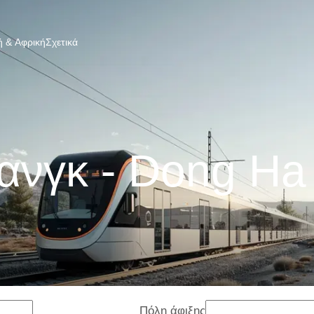
 & Αφρική
Σχετικά
ανγκ - Dong Ha
Πόλη άφιξης