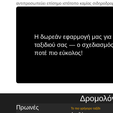
αντιπροσωπεύει επίσημο ιστότοπο καμίας σιδηροδρομικ
Η δωρεάν εφαρμογή μας για 
ταξιδιού σας — ο σχεδιασμός
ποτέ πιο εύκολος!
Δρομολό
Πρωινές
Το πιο γρήγορο ταξίδι