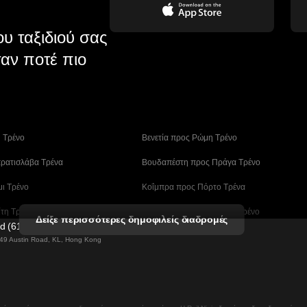
υ ταξιδιού σας
αν ποτέ πιο
η Tρένο
 Βενετία προς Ρώμη Τρένο
ρατισλάβα Τρένα
 Βουδαπέστη προς Πράγα Tρένο
μι Τρένο
 Κοΐμπρα προς Πόρτο Τρένα
ίτη Τρένα
 Λισαβόνα – Αλμπουφέιρα Τρένο
Δείξε περισσότερες δημοφιλείς διαδρομές
ed (61211989)
ο Tρένο
 Μάλαγα προς Βαρκελώνη Τρένα
g 49 Austin Road, KL, Hong Kong
άν (Ασάν) Τρένα
 Μπουσάν – Σεούλ Tρένο
ν Τρένα
 Σεούλ – Νταεγκού Τρένο