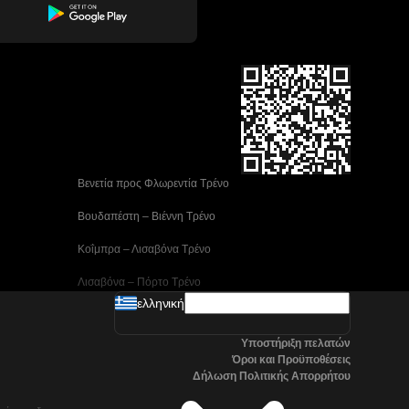
 Βενετία προς Φλωρεντία Τρένο
 Βουδαπέστη – Βιέννη Tρένο
 Κοΐμπρα – Λισαβόνα Τρένο
 Λισαβόνα – Πόρτο Tρένο
ελληνική
 Μαδρίτη προς Αλικάντε Τρένα
Υποστήριξη πελατών
 Νάπολη προς Ρώμη Τρένα
Όροι και Προϋποθέσεις
Δήλωση Πολιτικής Απορρήτου
 Στοκχόλμη προς Γκέτεμποργκ Τρένα