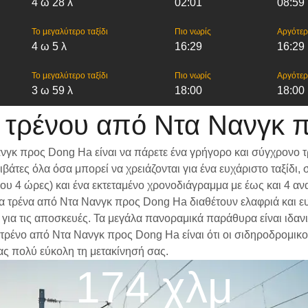
4 ω 28 λ
02:01
08:59
Το μεγαλύτερο ταξίδι
Πιο νωρίς
Αργότε
4 ω 5 λ
16:29
16:29
Το μεγαλύτερο ταξίδι
Πιο νωρίς
Αργότε
3 ω 59 λ
18:00
18:00
 τρένου από Ντα Νανγκ 
νγκ προς Dong Ha είναι να πάρετε ένα γρήγορο και σύγχρονο τ
βάτες όλα όσα μπορεί να χρειάζονται για ένα ευχάριστο ταξίδ
ίπου 4 ώρες) και ένα εκτεταμένο χρονοδιάγραμμα με έως και 4 
 Τα τρένα από Ντα Νανγκ προς Dong Ha διαθέτουν ελαφριά και ε
α τις αποσκευές. Τα μεγάλα πανοραμικά παράθυρα είναι ιδανικά
 τρένο από Ντα Νανγκ προς Dong Ha είναι ότι οι σιδηροδρομικοί
ας πολύ εύκολη τη μετακίνησή σας.
174 χλμ