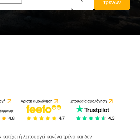
×
1
τρένων
ογή
Άριστη αξιολόγηση
Σπουδαία αξιολόγηση
κατέχει ή λειτουργεί κανένα τρένο και δεν