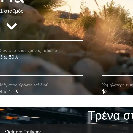
1 σταθμός
Συντομότερος χρόνος ταξιδιού:
3 ω 50 λ
Μέγιστος Χρόνος ταξιδιού:
Χαμηλότερη τιμή
4 ω 51 λ
$31
Τρένα σ
Vietnam Railway