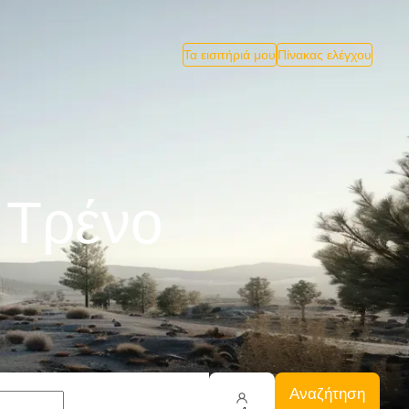
Τα εισιτήριά μου
Πίνακας ελέγχου
 Tρένο
Αναζήτηση