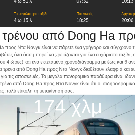
4 ω 51 λ
07:32
10:13
Το μεγαλύτερο ταξίδι
Πιο νωρίς
Αργότε
4 ω 15 λ
18:25
20:06
 τρένου από Dong Ha πρ
a προς Ντα Νανγκ είναι να πάρετε ένα γρήγορο και σύγχρονο τ
βάτες όλα όσα μπορεί να χρειάζονται για ένα ευχάριστο ταξίδ
ίπου 4 ώρες) και ένα εκτεταμένο χρονοδιάγραμμα με έως και 6 
 Τα τρένα από Dong Ha προς Ντα Νανγκ διαθέτουν ελαφριά και ε
α τις αποσκευές. Τα μεγάλα πανοραμικά παράθυρα είναι ιδανικά
 τρένο από Dong Ha προς Ντα Νανγκ είναι ότι οι σιδηροδρομικοί
ας πολύ εύκολη τη μετακίνησή σας.
174 χλμ