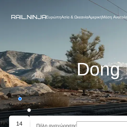
Ευρώπη
Ασία & Ωκεανία
Αμερική
Μέση Ανατολή
Dong 
Μονοδρομική
Με επιστροφή
14
Πόλη αναχώρησης