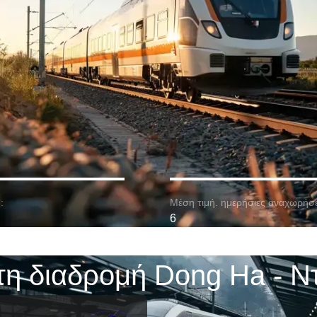
:
Μέση τιμή. ημερήσιες αναχωρήσε
6
τη διαδρομή Dong Ha - Ν