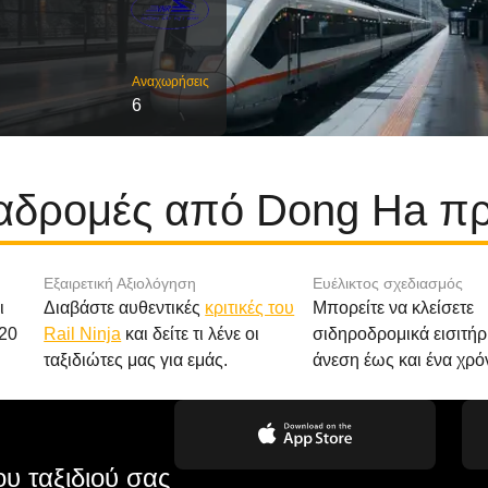
Αναχωρήσεις
6
ιαδρομές από Dong Ha π
Εξαιρετική Αξιολόγηση
Ευέλικτος σχεδιασμός
ι
Διαβάστε αυθεντικές
κριτικές του
Μπορείτε να κλείσετε
20
Rail Ninja
και δείτε τι λένε οι
σιδηροδρομικά εισιτήρ
ταξιδιώτες μας για εμάς.
άνεση έως και ένα χρό
υ ταξιδιού σας