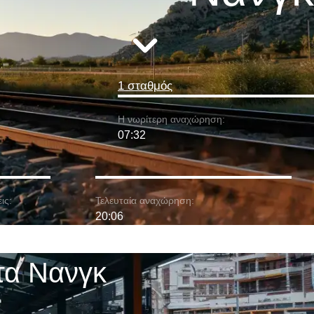
1 σταθμός
Η νωρίτερη αναχώρηση:
07:32
ις:
Τελευταία αναχώρηση:
20:06
τα Νανγκ