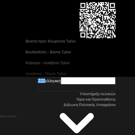
 Βενετία προς Φλωρεντία Τρένο
 Βουδαπέστη – Βιέννη Tρένο
 Κοΐμπρα – Λισαβόνα Τρένο
 Λισαβόνα – Πόρτο Tρένο
ελληνική
 Μαδρίτη προς Αλικάντε Τρένα
Υποστήριξη πελατών
 Νάπολη προς Ρώμη Τρένα
Όροι και Προϋποθέσεις
Δήλωση Πολιτικής Απορρήτου
 Στοκχόλμη προς Γκέτεμποργκ Τρένα
ρέας και δεν
 Τρένα Τσανγκγουόν προς Σεούλ
Όσλο προς Στοκχόλμη Τρένα μεγάλης ταχύτητας