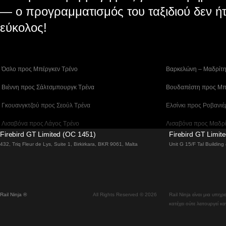
— ο προγραμματισμός του ταξιδιού δεν ήτ
εύκολος!
 Όσλο προς Μπέργκεν Tρένο
 Βαρκελώνη – Μαδρίτ
 Βιέννη προς Σάλτσμπουργκ Τρένα
 Βουδαπέστη προς Μπ
 Γκουανγκτζού προς Σεούλ Τρένα
 Ελσίνκι προς Ροβανιέ
 Λισαβόνα προς Λάγος Tρένο
 Λισαβόνα προς Μαδρ
Firebird GT Limited (OC 1451)
Firebird GT Limit
 Λισαβόνα – Φάρο Τρένο
 Λονδίνο – Εδιμβούργ
432, Triq Fleur de Lys, Suite 1, Birkirkara, BKR 9061, Malta
Unit G 15/F Tal Buildin
 Μπέργκεν – Όσλο Tρένο
 Μπουσάν προς Τσεον
 Σίντνεϊ προς Καμπέρα Τρένα
 Σεούλ προς Νταετζέο
Rail Ninja ®
All Rights Reserved © 2026
Rail Ninja είναι μια υπη
 Τρένα Γκάλγουεϊ προς Δουβλίνο
 Τρένα Μπρατισλάβα 
κατέχει ούτε λειτουργεί κ
 Τρένα μεγάλης ταχύτητας από Ρώμη προς Νάπολη
 Τσεονάν (Ασάν) προ