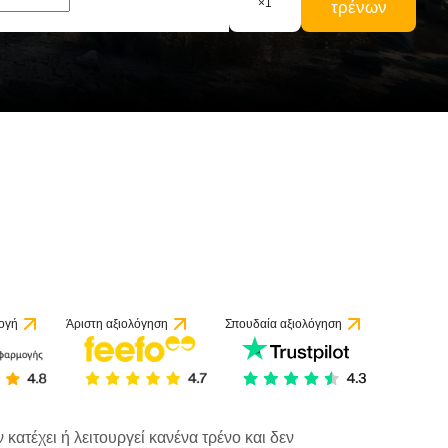
×
1
τρένων
ογή
Άριστη αξιολόγηση
Σπουδαία αξιολόγηση
κατέχει ή λειτουργεί κανένα τρένο και δεν