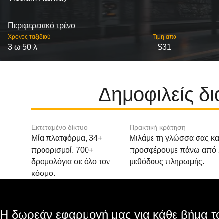
Περιφερειακό τρένο
Χρόνος ταξιδιού
Τιμη απο
3 ω 50 λ
$31
Δημοφιλείς δ
Εκτεταμένο δίκτυο
Πρακτική κράτηση
Μία πλατφόρμα, 34+
Μιλάμε τη γλώσσα σας κα
προορισμοί, 700+
προσφέρουμε πάνω από 
δρομολόγια σε όλο τον
μεθόδους πληρωμής.
κόσμο.
Η δωρεάν εφαρμογή μας για κάθε βήμα το