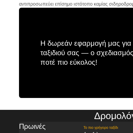
αντιπροσωπεύει επίσημο ιστότοπο καμίας σιδηροδρομικ
Η δωρεάν εφαρμογή μας για 
ταξιδιού σας — ο σχεδιασμός
ποτέ πιο εύκολος!
Δρομολό
Πρωινές
Το πιο γρήγορο ταξίδι