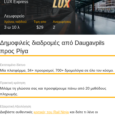
LUX Express
Λεωφορείο
Χρόνος ταξιδιού
Τιμη απο
Αναχωρήσεις
3 ω 10 λ
$29
2
Δημοφιλείς διαδρομές από Daugavpils
προς Ρίγα
Εκτεταμένο δίκτυο
Μία πλατφόρμα, 34+ προορισμοί, 700+ δρομολόγια σε όλο τον κόσμο.
Πρακτική κράτηση
Μιλάμε τη γλώσσα σας και προσφέρουμε πάνω από 20 μεθόδους
πληρωμής.
Εξαιρετική Αξιολόγηση
Διαβάστε αυθεντικές
κριτικές του Rail Ninja
και δείτε τι λένε οι