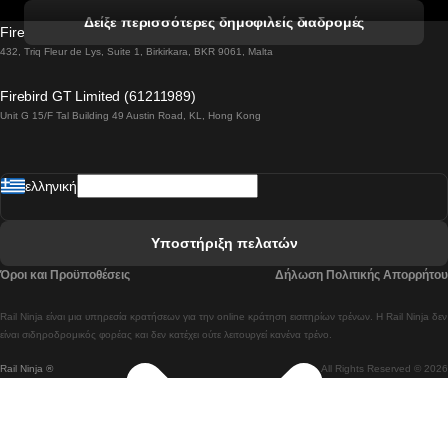
 Βενετία προς Φλωρεντία Τρένο
Δείξε περισσότερες δημοφιλείς διαδρομές
Firebird GT Limited (OC 1451)
 Βιέννη προς Σάλτσμπουργκ Τρένα
432, Triq Fleur de Lys, Suite 1, Birkirkara, BKR 9061, Malta
 Βουδαπέστη προς Μπρατισλάβα Τρένα
Firebird GT Limited (61211989)
Unit G 15/F Tal Building 49 Austin Road, KL, Hong Kong
 Βουδαπέστη προς Πράγα Tρένο
 Βουδαπέστη – Βιέννη Tρένο
ελληνική
 Γκουανγκτζού προς Σεούλ Τρένα
 Ελσίνκι προς Ροβανιέμι Τρένο
Υποστήριξη πελατών
 Κοΐμπρα προς Πόρτο Τρένα
Όροι και Προϋποθέσεις
Δήλωση Πολιτικής Απορρήτου
 Κοΐμπρα – Λισαβόνα Τρένο
Rail Ninja είναι μια υπηρεσία κρατήσεων για την online κράτηση εισιτηρίων τρένων. Η Rail Ninja δεν
 Λισαβόνα προς Λάγος Tρένο
είναι σιδηροδρομικός φορέας και δεν κατέχει ούτε λειτουργεί κανένα τρένο.
Rail Ninja ®
All Rights Reserved © 2026
 Λισαβόνα προς Μαδρίτη Τρένα
 Λισαβόνα – Αλμπουφέιρα Τρένο
 Λισαβόνα – Πόρτο Tρένο