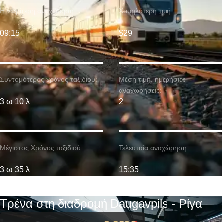
Η νωρίτερη αναχώρηση:
Χαμηλότερη τιμή:
09:15
$29
Συντομότερος χρόνος ταξιδιού:
Μέση τιμή. ημερήσιες
αναχωρήσεις:
3 ω 10 λ
2
Μέγιστος Χρόνος ταξιδιού:
Τελευταία αναχώρηση:
3 ω 35 λ
15:35
Τρένα στη διαδρομή Daugavpils - Ρίγα