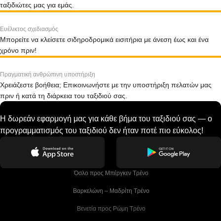
ταξιδιώτες μας για εμάς.
Ευέλικτος σχεδιασμός
Μπορείτε να κλείσετε σιδηροδρομικά εισιτήρια με άνεση έως και ένα
χρόνο πριν!
Πραγματική ανθρώπινη υποστήριξη
Χρειάζεστε βοήθεια; Επικοινωνήστε με την υποστήριξη πελατών μας
πριν ή κατά τη διάρκεια του ταξιδιού σας.
Η δωρεάν εφαρμογή μας για κάθε βήμα του ταξιδιού σας — ο
προγραμματισμός του ταξιδιού δεν ήταν ποτέ πιο εύκολος!
 Όσλο προς Μπέργκεν Tρένο
 Βαρκελώνη – Μαδρίτη Tρένο
 Βενετία προς Ρώμη Τρένο