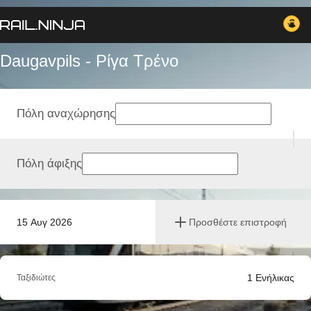
Daugavpils - Ρίγα Tρένο
Πόλη αναχώρησης
Πόλη άφιξης
15 Αυγ 2026
Προσθέστε επιστροφή
1
Ενήλικας
Ταξιδιώτες