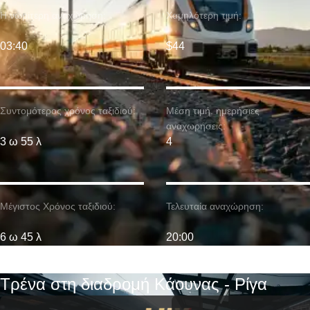
Η νωρίτερη αναχώρηση:
Χαμηλότερη τιμή:
03:40
$44
Συντομότερος χρόνος ταξιδιού:
Μέση τιμή. ημερήσιες
αναχωρήσεις:
3 ω 55 λ
4
Μέγιστος Χρόνος ταξιδιού:
Τελευταία αναχώρηση:
6 ω 45 λ
20:00
Τρένα στη διαδρομή Κάουνας - Ρίγα