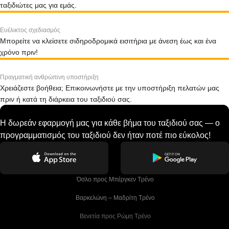
ταξιδιώτες μας για εμάς.
Ευέλικτος σχεδιασμός
Μπορείτε να κλείσετε σιδηροδρομικά εισιτήρια με άνεση έως και ένα
χρόνο πριν!
Πραγματική ανθρώπινη υποστήριξη
Χρειάζεστε βοήθεια; Επικοινωνήστε με την υποστήριξη πελατών μας
πριν ή κατά τη διάρκεια του ταξιδιού σας.
Η δωρεάν εφαρμογή μας για κάθε βήμα του ταξιδιού σας — ο
προγραμματισμός του ταξιδιού δεν ήταν ποτέ πιο εύκολος!
 Όσλο προς Μπέργκεν Tρένο
 Βαρκελώνη – Μαδρίτη Tρένο
 Βενετία προς Ρώμη Τρένο