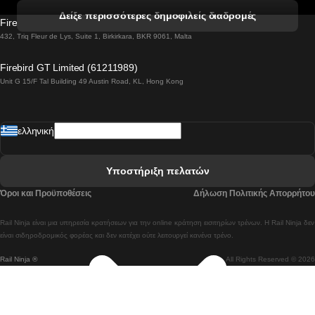
 Βενετία προς Φλωρεντία Τρένο
Δείξε περισσότερες δημοφιλείς διαδρομές
Firebird GT Limited (OC 1451)
 Βιέννη προς Σάλτσμπουργκ Τρένα
432, Triq Fleur de Lys, Suite 1, Birkirkara, BKR 9061, Malta
 Βουδαπέστη προς Μπρατισλάβα Τρένα
Firebird GT Limited (61211989)
Unit G 15/F Tal Building 49 Austin Road, KL, Hong Kong
 Βουδαπέστη προς Πράγα Tρένο
 Βουδαπέστη – Βιέννη Tρένο
ελληνική
 Γκουανγκτζού προς Σεούλ Τρένα
 Ελσίνκι προς Ροβανιέμι Τρένο
Υποστήριξη πελατών
 Κοΐμπρα προς Πόρτο Τρένα
Όροι και Προϋποθέσεις
Δήλωση Πολιτικής Απορρήτου
 Κοΐμπρα – Λισαβόνα Τρένο
Rail Ninja είναι μια υπηρεσία κρατήσεων για την online κράτηση εισιτηρίων τρένων. Η Rail Ninja δεν
 Λισαβόνα προς Λάγος Tρένο
είναι σιδηροδρομικός φορέας και δεν κατέχει ούτε λειτουργεί κανένα τρένο.
Rail Ninja ®
All Rights Reserved © 2026
 Λισαβόνα προς Μαδρίτη Τρένα
 Λισαβόνα – Αλμπουφέιρα Τρένο
 Λισαβόνα – Πόρτο Tρένο