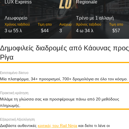
LUX Express
Regionale
Λεωφορείο
Τρένο με 1 αλλαγή
Χρόνος ταξιδιού
Τιμη απο
Αναχωρήσεις
Χρόνος ταξιδιού
Τιμη απο
3 ω 55 λ
$44
3
4 ω 34 λ
$57
Δημοφιλείς διαδρομές από Κάουνας προς
Ρίγα
Εκτεταμένο δίκτυο
Μία πλατφόρμα, 34+ προορισμοί, 700+ δρομολόγια σε όλο τον κόσμο.
Πρακτική κράτηση
Μιλάμε τη γλώσσα σας και προσφέρουμε πάνω από 20 μεθόδους
πληρωμής.
Εξαιρετική Αξιολόγηση
Διαβάστε αυθεντικές
κριτικές του Rail Ninja
και δείτε τι λένε οι