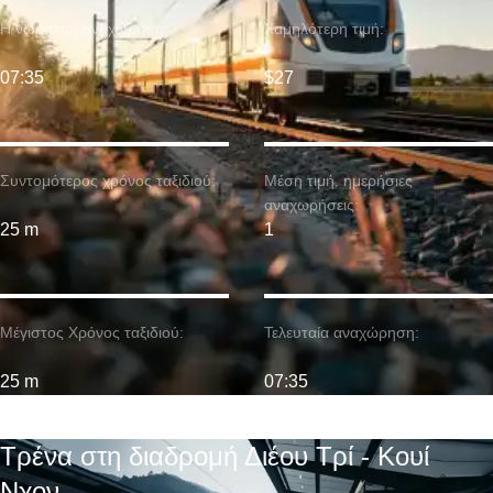
Η νωρίτερη αναχώρηση:
Χαμηλότερη τιμή:
07:35
$27
Συντομότερος χρόνος ταξιδιού:
Μέση τιμή. ημερήσιες
αναχωρήσεις:
25 m
1
Μέγιστος Χρόνος ταξιδιού:
Τελευταία αναχώρηση:
25 m
07:35
Τρένα στη διαδρομή Διέου Τρί - Κουί
Νχον