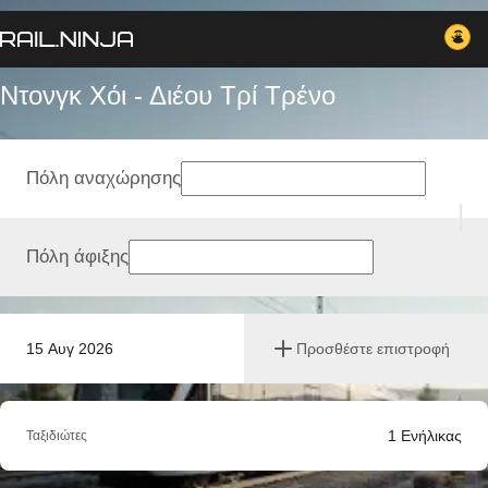
Ντονγκ Χόι - Διέου Τρί Tρένο
Πόλη αναχώρησης
Πόλη άφιξης
15 Αυγ 2026
Προσθέστε επιστροφή
1
Ενήλικας
Ταξιδιώτες