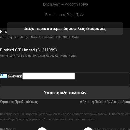
 Βαρκελώνη – Μαδρίτη Tρένο
 Βενετία προς Ρώμη Τρένο
 Βενετία προς Φλωρεντία Τρένο
Δείξε περισσότερες δημοφιλείς διαδρομές
Firebird GT Limited (OC 1451)
 Βιέννη προς Σάλτσμπουργκ Τρένα
432, Triq Fleur de Lys, Suite 1, Birkirkara, BKR 9061, Malta
 Βουδαπέστη προς Μπρατισλάβα Τρένα
Firebird GT Limited (61211989)
Unit G 15/F Tal Building 49 Austin Road, KL, Hong Kong
 Βουδαπέστη προς Πράγα Tρένο
 Βουδαπέστη – Βιέννη Tρένο
ελληνική
 Γκουανγκτζού προς Σεούλ Τρένα
 Ελσίνκι προς Ροβανιέμι Τρένο
Υποστήριξη πελατών
 Κοΐμπρα προς Πόρτο Τρένα
Όροι και Προϋποθέσεις
Δήλωση Πολιτικής Απορρήτου
 Κοΐμπρα – Λισαβόνα Τρένο
Rail Ninja είναι μια υπηρεσία κρατήσεων για την online κράτηση εισιτηρίων τρένων. Η Rail Ninja δεν
 Λισαβόνα προς Λάγος Tρένο
είναι σιδηροδρομικός φορέας και δεν κατέχει ούτε λειτουργεί κανένα τρένο.
Rail Ninja ®
All Rights Reserved © 2026
 Λισαβόνα προς Μαδρίτη Τρένα