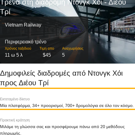
Τρένα στη διαδρομή Ντονγκ Χόι - Διέου
Τρί
Vietnam Railway
Περιφερειακό τρένο
Χρόνος ταξιδιού
Τιμη απο
Αναχωρήσεις
11 ω 5 λ
$45
5
Δημοφιλείς διαδρομές από Ντονγκ Χόι
προς Διέου Τρί
Εκτεταμένο δίκτυο
Μία πλατφόρμα, 34+ προορισμοί, 700+ δρομολόγια σε όλο τον κόσμο.
Πρακτική κράτηση
Μιλάμε τη γλώσσα σας και προσφέρουμε πάνω από 20 μεθόδους
πληρωμής.