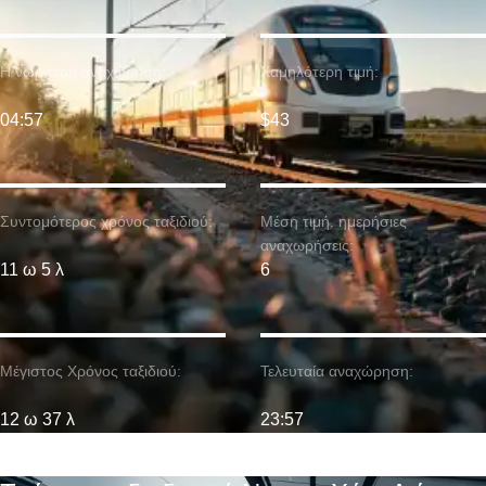
Η νωρίτερη αναχώρηση:
Χαμηλότερη τιμή:
04:57
$43
Συντομότερος χρόνος ταξιδιού:
Μέση τιμή. ημερήσιες
αναχωρήσεις:
11 ω 5 λ
6
Μέγιστος Χρόνος ταξιδιού:
Τελευταία αναχώρηση:
12 ω 37 λ
23:57