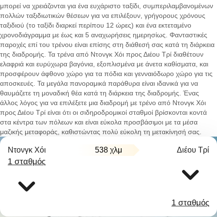
μπορεί να χρειάζονται για ένα ευχάριστο ταξίδι, συμπεριλαμβανομένων
πολλών ταξιδιωτικών θέσεων για να επιλέξουν, γρήγορους χρόνους
ταξιδιού (το ταξίδι διαρκεί περίπου 12 ώρες) και ένα εκτεταμένο
χρονοδιάγραμμα με έως και 5 αναχωρήσεις ημερησίως. Φανταστικές
παροχές επί του τρένου είναι επίσης στη διάθεσή σας κατά τη διάρκεια
της διαδρομής. Τα τρένα από Ντονγκ Χόι προς Διέου Τρί διαθέτουν
ελαφριά και ευρύχωρα βαγόνια, εξοπλισμένα με άνετα καθίσματα, και
προσφέρουν άφθονο χώρο για τα πόδια και γενναιόδωρο χώρο για τις
αποσκευές. Τα μεγάλα πανοραμικά παράθυρα είναι ιδανικά για να
θαυμάζετε τη μοναδική θέα κατά τη διάρκεια της διαδρομής. Ένας
άλλος λόγος για να επιλέξετε μια διαδρομή με τρένο από Ντονγκ Χόι
προς Διέου Τρί είναι ότι οι σιδηροδρομικοί σταθμοί βρίσκονται κοντά
στα κέντρα των πόλεων και είναι εύκολα προσβάσιμοι με τα μέσα
μαζικής μεταφοράς, καθιστώντας πολύ εύκολη τη μετακίνησή σας.
Ντονγκ Χόι
538 χλμ
Διέου Τρί
1 σταθμός
1 σταθμός