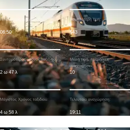
Η νωρίτερη αναχώρηση:
Χαμηλότερη τιμή:
06:50
$43
Συντομότερος χρόνος ταξιδιού:
Μέση τιμή. ημερήσιες
αναχωρήσεις:
2 ω 47 λ
10
Μέγιστος Χρόνος ταξιδιού:
Τελευταία αναχώρηση:
4 ω 58 λ
19:11