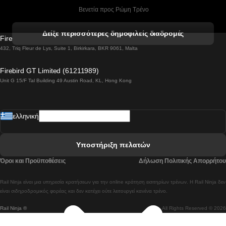
 Βενετία προς Ρώμη Τρένο
 Βενετία προς Φλωρεντία Τρένο
Δείξε περισσότερες δημοφιλείς διαδρομές
Firebird GT Limited (OC 1451)
 Βιέννη προς Σάλτσμπουργκ Τρένα
432, Triq Fleur de Lys, Suite 1, Birkirkara, BKR 9061, Malta
 Βουδαπέστη προς Μπρατισλάβα Τρένα
Firebird GT Limited (61211989)
Unit G 15/F Tal Building 49 Austin Road, KL, Hong Kong
 Βουδαπέστη προς Πράγα Tρένο
 Βουδαπέστη – Βιέννη Tρένο
ελληνική
 Γκουανγκτζού προς Σεούλ Τρένα
 Ελσίνκι προς Ροβανιέμι Τρένο
Υποστήριξη πελατών
 Κοΐμπρα προς Πόρτο Τρένα
Όροι και Προϋποθέσεις
Δήλωση Πολιτικής Απορρήτου
 Κοΐμπρα – Λισαβόνα Τρένο
Rail Ninja είναι μια υπηρεσία κρατήσεων για την online κράτηση εισιτηρίων τρένων. Η Rail Ninja δεν
 Λισαβόνα προς Λάγος Tρένο
είναι σιδηροδρομικός φορέας και δεν κατέχει ούτε λειτουργεί κανένα τρένο.
Rail Ninja ®
All Rights Reserved © 2026
 Λισαβόνα προς Μαδρίτη Τρένα