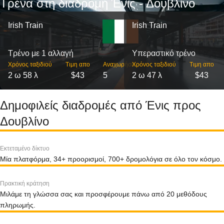
Τρένα στη διαδρομή Ένις - Δουβλίνο
Irish Train
Irish Train
Τρένο με 1 αλλαγή
Υπεραστικό τρένο
Χρόνος ταξιδιού
Τιμη απο
Αναχωρήσεις
Χρόνος ταξιδιού
Τιμη απο
2 ω 58 λ
$43
5
2 ω 47 λ
$43
Δημοφιλείς διαδρομές από Ένις προς
Δουβλίνο
Εκτεταμένο δίκτυο
Μία πλατφόρμα, 34+ προορισμοί, 700+ δρομολόγια σε όλο τον κόσμο.
Πρακτική κράτηση
Μιλάμε τη γλώσσα σας και προσφέρουμε πάνω από 20 μεθόδους
πληρωμής.