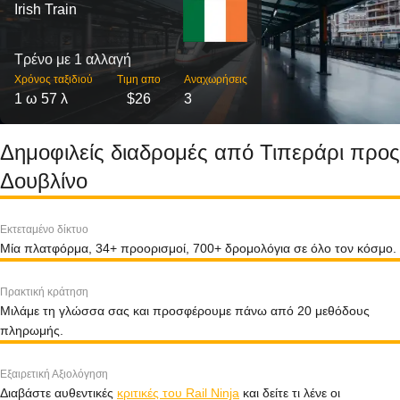
Irish Train
Τρένο με 1 αλλαγή
Χρόνος ταξιδιού
Τιμη απο
Αναχωρήσεις
1 ω 57 λ
$26
3
Δημοφιλείς διαδρομές από Τιπεράρι προς
Δουβλίνο
Εκτεταμένο δίκτυο
Μία πλατφόρμα, 34+ προορισμοί, 700+ δρομολόγια σε όλο τον κόσμο.
Πρακτική κράτηση
Μιλάμε τη γλώσσα σας και προσφέρουμε πάνω από 20 μεθόδους
πληρωμής.
Εξαιρετική Αξιολόγηση
Διαβάστε αυθεντικές
κριτικές του Rail Ninja
και δείτε τι λένε οι