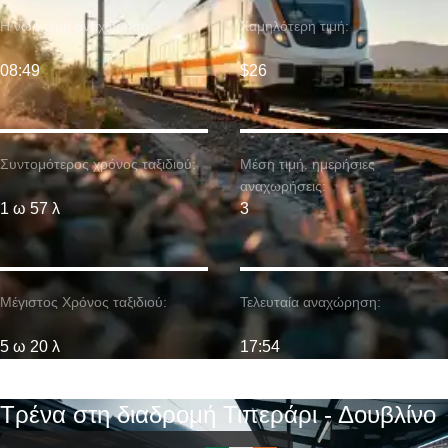
Η νωρίτερη αναχώρηση:
Χαμηλότερη τιμή:
08:49
$26
Συντομότερος χρόνος ταξιδιού:
Μέση τιμή. ημερήσιες
αναχωρήσεις:
1 ω 57 λ
3
Μέγιστος Χρόνος ταξιδιού:
Τελευταία αναχώρηση:
5 ω 20 λ
17:54
Τρένα στη διαδρομή Τιπεράρι - Δουβλίνο