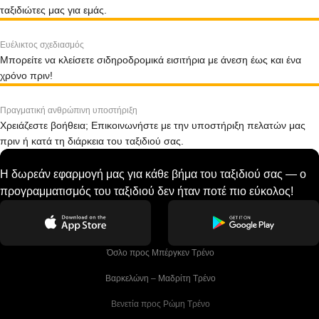
ταξιδιώτες μας για εμάς.
Ευέλικτος σχεδιασμός
Μπορείτε να κλείσετε σιδηροδρομικά εισιτήρια με άνεση έως και ένα
χρόνο πριν!
Πραγματική ανθρώπινη υποστήριξη
Χρειάζεστε βοήθεια; Επικοινωνήστε με την υποστήριξη πελατών μας
πριν ή κατά τη διάρκεια του ταξιδιού σας.
Η δωρεάν εφαρμογή μας για κάθε βήμα του ταξιδιού σας — ο
προγραμματισμός του ταξιδιού δεν ήταν ποτέ πιο εύκολος!
 Όσλο προς Μπέργκεν Tρένο
 Βαρκελώνη – Μαδρίτη Tρένο
 Βενετία προς Ρώμη Τρένο