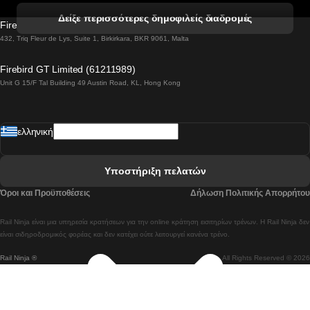
 Βενετία προς Φλωρεντία Τρένο
Δείξε περισσότερες δημοφιλείς διαδρομές
Firebird GT Limited (OC 1451)
 Βιέννη προς Σάλτσμπουργκ Τρένα
432, Triq Fleur de Lys, Suite 1, Birkirkara, BKR 9061, Malta
 Βουδαπέστη προς Μπρατισλάβα Τρένα
Firebird GT Limited (61211989)
Unit G 15/F Tal Building 49 Austin Road, KL, Hong Kong
 Βουδαπέστη προς Πράγα Tρένο
 Βουδαπέστη – Βιέννη Tρένο
ελληνική
 Γκουανγκτζού προς Σεούλ Τρένα
 Ελσίνκι προς Ροβανιέμι Τρένο
Υποστήριξη πελατών
 Κοΐμπρα προς Πόρτο Τρένα
Όροι και Προϋποθέσεις
Δήλωση Πολιτικής Απορρήτου
 Κοΐμπρα – Λισαβόνα Τρένο
Rail Ninja είναι μια υπηρεσία κρατήσεων για την online κράτηση εισιτηρίων τρένων. Η Rail Ninja δεν
 Λισαβόνα προς Λάγος Tρένο
είναι σιδηροδρομικός φορέας και δεν κατέχει ούτε λειτουργεί κανένα τρένο.
Rail Ninja ®
All Rights Reserved © 2026
 Λισαβόνα προς Μαδρίτη Τρένα
 Λισαβόνα – Αλμπουφέιρα Τρένο
 Λισαβόνα – Πόρτο Tρένο