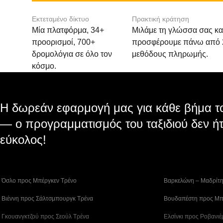
Εκτεταμένο δίκτυο
Πρακτική κράτηση
Μία πλατφόρμα, 34+
Μιλάμε τη γλώσσα σας κα
προορισμοί, 700+
προσφέρουμε πάνω από 
δρομολόγια σε όλο τον
μεθόδους πληρωμής.
κόσμο.
Η δωρεάν εφαρμογή μας για κάθε βήμα το
— ο προγραμματισμός του ταξιδιού δεν ήτ
εύκολος!
 Όσλο προς Μπέργκεν Tρένο
 Βαρκελώνη – Μαδρίτ
 Βιέννη προς Σάλτσμπουργκ Τρένα
 Βουδαπέστη προς Μπ
 Γκουανγκτζού προς Σεούλ Τρένα
 Ελσίνκι προς Ροβανιέ