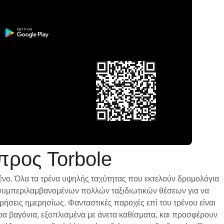
προς Torbole
ένο. Όλα τα τρένα υψηλής ταχύτητας που εκτελούν δρομολόγια
ι, συμπεριλαμβανομένων πολλών ταξιδιωτικών θέσεων για να
ωρήσεις ημερησίως. Φανταστικές παροχές επί του τρένου είναι
ρα βαγόνια, εξοπλισμένα με άνετα καθίσματα, και προσφέρουν