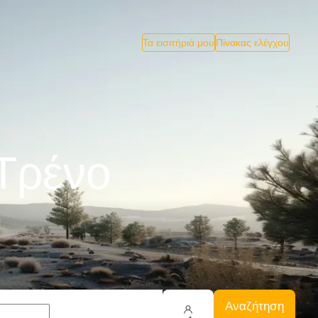
Τα εισιτήριά μου
Πίνακας ελέγχου
 Tρένο
Αναζήτηση