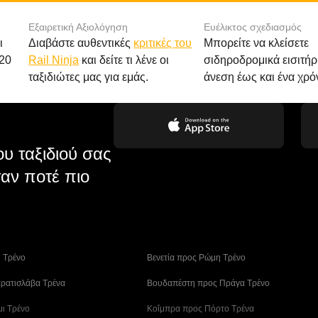
Εξαιρετική Αξιολόγηση
Ευέλικτος σχεδιασμός
ι
Διαβάστε αυθεντικές
κριτικές του
Μπορείτε να κλείσετε
20
Rail Ninja
και δείτε τι λένε οι
σιδηροδρομικά εισιτήρ
ταξιδιώτες μας για εμάς.
άνεση έως και ένα χρό
υ ταξιδιού σας
αν ποτέ πιο
η Tρένο
 Βενετία προς Ρώμη Τρένο
ρατισλάβα Τρένα
 Βουδαπέστη προς Πράγα Tρένο
μι Τρένο
 Κοΐμπρα προς Πόρτο Τρένα