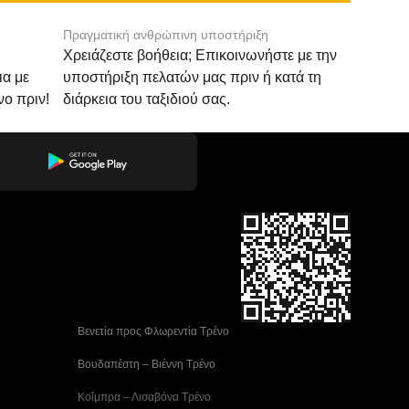
Πραγματική ανθρώπινη υποστήριξη
Χρειάζεστε βοήθεια; Επικοινωνήστε με την
ια με
υποστήριξη πελατών μας πριν ή κατά τη
νο πριν!
διάρκεια του ταξιδιού σας.
 Βενετία προς Φλωρεντία Τρένο
 Βουδαπέστη – Βιέννη Tρένο
 Κοΐμπρα – Λισαβόνα Τρένο