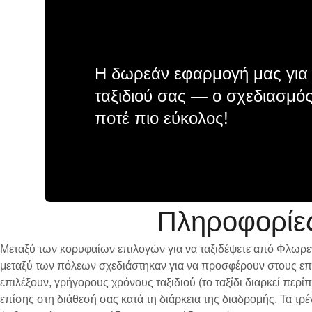
Η δωρεάν εφαρμογή μας για 
ταξιδιού σας — ο σχεδιασμός
ποτέ πιο εύκολος!
Πληροφορίες
Μεταξύ των κορυφαίων επιλογών για να ταξιδέψετε από Φλωρεντ
μεταξύ των πόλεων σχεδιάστηκαν για να προσφέρουν στους επι
επιλέξουν, γρήγορους χρόνους ταξιδιού (το ταξίδι διαρκεί περ
επίσης στη διάθεσή σας κατά τη διάρκεια της διαδρομής. Τα τ