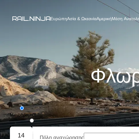
Ευρώπη
Ασία & Ωκεανία
Αμερική
Μέση Ανατολή
Φλωρε
Μονοδρομική
Με επιστροφή
14
Πόλη αναχώρησης