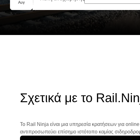
Ομαδική κράτηση
Αυγ
Σχετικά με το Rail.Nin
Το Rail Ninja είναι μια υπηρεσία κρατήσεων για online
αντιπροσωπεύει επίσημο ιστότοπο καμίας σιδηροδρομικ