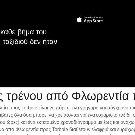
κάθε βήμα του
 ταξιδιού δεν ήταν
 τρένου από Φλωρεντία 
ία προς Torbole είναι να πάρετε ένα γρήγορο και σύγχρονο τρ
βάτες όλα όσα μπορεί να χρειάζονται για ένα ευχάριστο ταξίδ
ίπου ώρες) και ένα εκτεταμένο χρονοδιάγραμμα με έως και αναχ
ρένα από Φλωρεντία προς Torbole διαθέτουν ελαφριά και ευρύχω