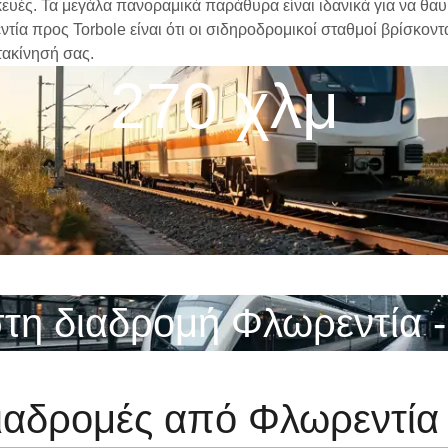
υές. Τα μεγάλα πανοραμικά παράθυρα είναι ιδανικά για να θαυμ
ντία προς Torbole είναι ότι οι σιδηροδρομικοί σταθμοί βρίσκον
τακίνησή σας.
270 χλμ
τη διαδρομή Φλωρεντία -
ιαδρομές από Φλωρεντία