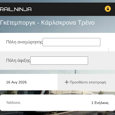
Γκέτεμποργκ - Κάρλσκρονα Tρένο
Πόλη αναχώρησης
Πόλη άφιξης
16 Αυγ 2026
Προσθέστε επιστροφή
1
Ενήλικας
Ταξιδιώτες