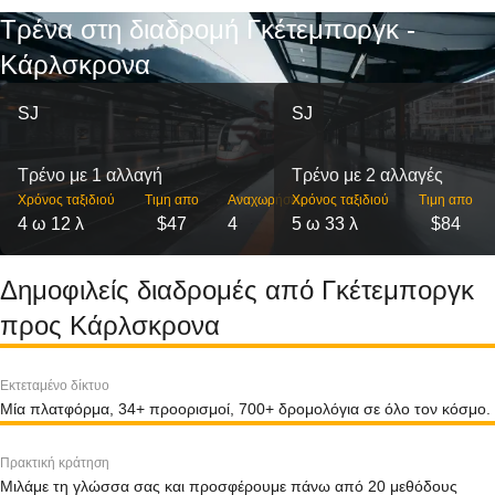
Τρένα στη διαδρομή Γκέτεμποργκ -
Κάρλσκρονα
SJ
SJ
Τρένο με 1 αλλαγή
Τρένο με 2 αλλαγές
Χρόνος ταξιδιού
Τιμη απο
Αναχωρήσεις
Χρόνος ταξιδιού
Τιμη απο
4 ω 12 λ
$47
4
5 ω 33 λ
$84
Δημοφιλείς διαδρομές από Γκέτεμποργκ
προς Κάρλσκρονα
Εκτεταμένο δίκτυο
Μία πλατφόρμα, 34+ προορισμοί, 700+ δρομολόγια σε όλο τον κόσμο.
Πρακτική κράτηση
Μιλάμε τη γλώσσα σας και προσφέρουμε πάνω από 20 μεθόδους