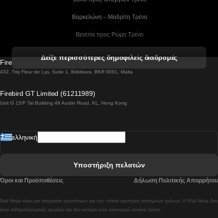
 Βαρκελώνη – Μαδρίτη Tρένο
 Βενετία προς Ρώμη Τρένο
 Βενετία προς Φλωρεντία Τρένο
Δείξε περισσότερες δημοφιλείς διαδρομές
Firebird GT Limited (OC 1451)
 Βιέννη προς Σάλτσμπουργκ Τρένα
432, Triq Fleur de Lys, Suite 1, Birkirkara, BKR 9061, Malta
 Βουδαπέστη προς Μπρατισλάβα Τρένα
Firebird GT Limited (61211989)
Unit G 15/F Tal Building 49 Austin Road, KL, Hong Kong
 Βουδαπέστη προς Πράγα Tρένο
 Βουδαπέστη – Βιέννη Tρένο
ελληνική
 Γκουανγκτζού προς Σεούλ Τρένα
 Ελσίνκι προς Ροβανιέμι Τρένο
Υποστήριξη πελατών
 Κοΐμπρα προς Πόρτο Τρένα
Όροι και Προϋποθέσεις
Δήλωση Πολιτικής Απορρήτου
 Κοΐμπρα – Λισαβόνα Τρένο
Rail Ninja είναι μια υπηρεσία κρατήσεων για την online κράτηση εισιτηρίων τρένων. Η Rail Ninja δεν
 Λισαβόνα προς Λάγος Tρένο
είναι σιδηροδρομικός φορέας και δεν κατέχει ούτε λειτουργεί κανένα τρένο.