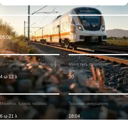
Η νωρίτερη αναχώρηση:
Χαμηλότερη τιμή:
05:00
$47
Συντομότερος χρόνος ταξιδιού:
Μέση τιμή. ημερήσιες
αναχωρήσεις:
4 ω 12 λ
30
Μέγιστος Χρόνος ταξιδιού:
Τελευταία αναχώρηση:
6 ω 21 λ
18:04