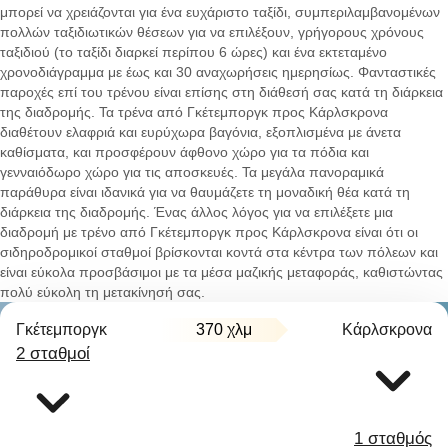
μπορεί να χρειάζονται για ένα ευχάριστο ταξίδι, συμπεριλαμβανομένων
πολλών ταξιδιωτικών θέσεων για να επιλέξουν, γρήγορους χρόνους
ταξιδιού (το ταξίδι διαρκεί περίπου 6 ώρες) και ένα εκτεταμένο
χρονοδιάγραμμα με έως και 30 αναχωρήσεις ημερησίως. Φανταστικές
παροχές επί του τρένου είναι επίσης στη διάθεσή σας κατά τη διάρκεια
της διαδρομής. Τα τρένα από Γκέτεμποργκ προς Κάρλσκρονα
διαθέτουν ελαφριά και ευρύχωρα βαγόνια, εξοπλισμένα με άνετα
καθίσματα, και προσφέρουν άφθονο χώρο για τα πόδια και
γενναιόδωρο χώρο για τις αποσκευές. Τα μεγάλα πανοραμικά
παράθυρα είναι ιδανικά για να θαυμάζετε τη μοναδική θέα κατά τη
διάρκεια της διαδρομής. Ένας άλλος λόγος για να επιλέξετε μια
διαδρομή με τρένο από Γκέτεμποργκ προς Κάρλσκρονα είναι ότι οι
σιδηροδρομικοί σταθμοί βρίσκονται κοντά στα κέντρα των πόλεων και
είναι εύκολα προσβάσιμοι με τα μέσα μαζικής μεταφοράς, καθιστώντας
πολύ εύκολη τη μετακίνησή σας.
Γκέτεμποργκ
370 χλμ
Κάρλσκρονα
2 σταθμοί
1 σταθμός