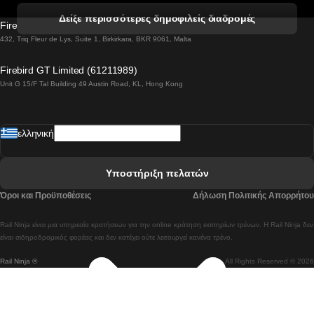
 Βενετία προς Φλωρεντία Τρένο
Δείξε περισσότερες δημοφιλείς διαδρομές
Firebird GT Limited (OC 1451)
 Βιέννη προς Σάλτσμπουργκ Τρένα
432, Triq Fleur de Lys, Suite 1, Birkirkara, BKR 9061, Malta
 Βουδαπέστη προς Μπρατισλάβα Τρένα
Firebird GT Limited (61211989)
Unit G 15/F Tal Building 49 Austin Road, KL, Hong Kong
 Βουδαπέστη προς Πράγα Tρένο
 Βουδαπέστη – Βιέννη Tρένο
ελληνική
 Γκουανγκτζού προς Σεούλ Τρένα
 Ελσίνκι προς Ροβανιέμι Τρένο
Υποστήριξη πελατών
 Κοΐμπρα προς Πόρτο Τρένα
Όροι και Προϋποθέσεις
Δήλωση Πολιτικής Απορρήτου
 Κοΐμπρα – Λισαβόνα Τρένο
Rail Ninja είναι μια υπηρεσία κρατήσεων για την online κράτηση εισιτηρίων τρένων. Η Rail Ninja δεν
 Λισαβόνα προς Λάγος Tρένο
είναι σιδηροδρομικός φορέας και δεν κατέχει ούτε λειτουργεί κανένα τρένο.
Rail Ninja ®
All Rights Reserved © 2026
 Λισαβόνα προς Μαδρίτη Τρένα
 Λισαβόνα – Αλμπουφέιρα Τρένο
 Λισαβόνα – Πόρτο Tρένο