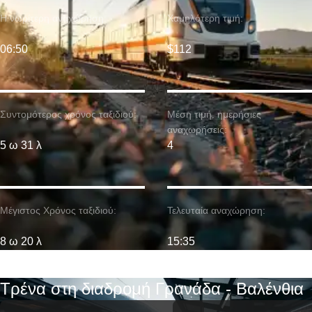
Η νωρίτερη αναχώρηση:
Χαμηλότερη τιμή:
06:50
$112
Συντομότερος χρόνος ταξιδιού:
Μέση τιμή. ημερήσιες
αναχωρήσεις:
5 ω 31 λ
4
Μέγιστος Χρόνος ταξιδιού:
Τελευταία αναχώρηση:
8 ω 20 λ
15:35
Τρένα στη διαδρομή Γρανάδα - Βαλένθια