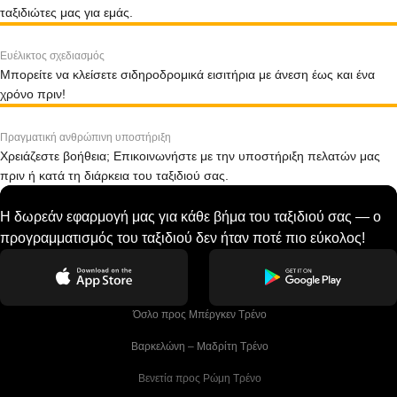
ταξιδιώτες μας για εμάς.
Ευέλικτος σχεδιασμός
Μπορείτε να κλείσετε σιδηροδρομικά εισιτήρια με άνεση έως και ένα
χρόνο πριν!
Πραγματική ανθρώπινη υποστήριξη
Χρειάζεστε βοήθεια; Επικοινωνήστε με την υποστήριξη πελατών μας
πριν ή κατά τη διάρκεια του ταξιδιού σας.
Η δωρεάν εφαρμογή μας για κάθε βήμα του ταξιδιού σας — ο
προγραμματισμός του ταξιδιού δεν ήταν ποτέ πιο εύκολος!
 Όσλο προς Μπέργκεν Tρένο
 Βαρκελώνη – Μαδρίτη Tρένο
 Βενετία προς Ρώμη Τρένο