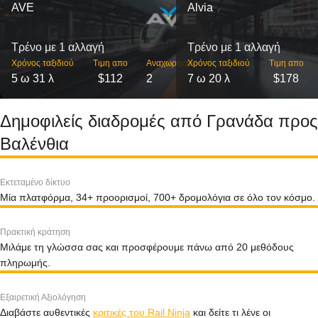
AVE
Alvia
Τρένο με 1 αλλαγή
Τρένο με 1 αλλαγή
Χρόνος ταξιδιού
Τιμη απο
Αναχωρήσεις
Χρόνος ταξιδιού
Τιμη απο
5 ω 31 λ
$112
2
7 ω 20 λ
$178
Δημοφιλείς διαδρομές από Γρανάδα προς
Βαλένθια
Εκτεταμένο δίκτυο
Μία πλατφόρμα, 34+ προορισμοί, 700+ δρομολόγια σε όλο τον κόσμο.
Πρακτική κράτηση
Μιλάμε τη γλώσσα σας και προσφέρουμε πάνω από 20 μεθόδους
πληρωμής.
Εξαιρετική Αξιολόγηση
Διαβάστε αυθεντικές
κριτικές του Rail Ninja
και δείτε τι λένε οι