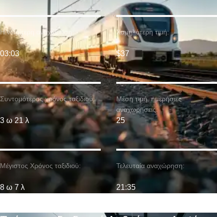
Η νωρίτερη αναχώρηση:
Χαμηλότερη τιμή:
03:03
$37
Συντομότερος χρόνος ταξιδιού:
Μέση τιμή. ημερήσιες
αναχωρήσεις:
3 ω 21 λ
25
Μέγιστος Χρόνος ταξιδιού:
Τελευταία αναχώρηση:
8 ω 7 λ
21:35