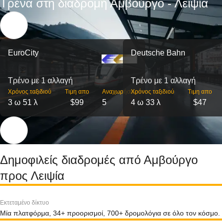
Τρένα στη διαδρομή Αμβούργο - Λειψία
EuroCity
Deutsche Bahn
Τρένο με 1 αλλαγή
Τρένο με 1 αλλαγή
Χρόνος ταξιδιού
Τιμη απο
Αναχωρήσεις
Χρόνος ταξιδιού
Τιμη απο
3 ω 51 λ
$99
5
4 ω 33 λ
$47
Δημοφιλείς διαδρομές από Αμβούργο
προς Λειψία
Εκτεταμένο δίκτυο
Μία πλατφόρμα, 34+ προορισμοί, 700+ δρομολόγια σε όλο τον κόσμο.