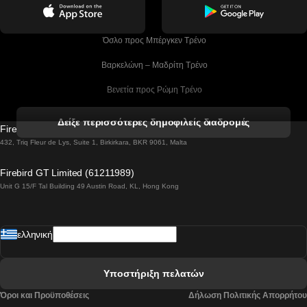
 Όσλο προς Μπέργκεν Tρένο
 Βαρκελώνη – Μαδρίτη Tρένο
 Βενετία προς Ρώμη Τρένο
 Βενετία προς Φλωρεντία Τρένο
Δείξε περισσότερες δημοφιλείς διαδρομές
Firebird GT Limited (OC 1451)
 Βιέννη προς Σάλτσμπουργκ Τρένα
432, Triq Fleur de Lys, Suite 1, Birkirkara, BKR 9061, Malta
 Βουδαπέστη προς Μπρατισλάβα Τρένα
Firebird GT Limited (61211989)
Unit G 15/F Tal Building 49 Austin Road, KL, Hong Kong
 Βουδαπέστη προς Πράγα Tρένο
 Βουδαπέστη – Βιέννη Tρένο
ελληνική
 Γκουανγκτζού προς Σεούλ Τρένα
 Ελσίνκι προς Ροβανιέμι Τρένο
Υποστήριξη πελατών
 Κοΐμπρα προς Πόρτο Τρένα
Όροι και Προϋποθέσεις
Δήλωση Πολιτικής Απορρήτου