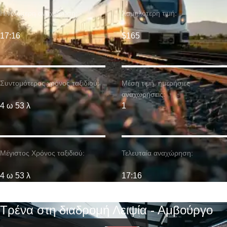
Η νωρίτερη αναχώρηση:
Χαμηλότερη τιμή:
17:16
$165
Συντομότερος χρόνος ταξιδιού:
Μέση τιμή. ημερήσιες
αναχωρήσεις:
4 ω 53 λ
1
Μέγιστος Χρόνος ταξιδιού:
Τελευταία αναχώρηση:
4 ω 53 λ
17:16
Τρένα στη διαδρομή Λειψία - Αμβούργο