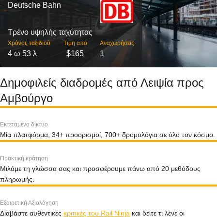
Deutsche Bahn
Τρένο υψηλής ταχύτητας
Χρόνος ταξιδιού
Τιμη απο
Αναχωρήσεις
4 ω 53 λ
$165
1
Δημοφιλείς διαδρομές από Λειψία προς
Αμβούργο
Εκτεταμένο δίκτυο
Μία πλατφόρμα, 34+ προορισμοί, 700+ δρομολόγια σε όλο τον κόσμο.
Πρακτική κράτηση
Μιλάμε τη γλώσσα σας και προσφέρουμε πάνω από 20 μεθόδους
πληρωμής.
Εξαιρετική Αξιολόγηση
Διαβάστε αυθεντικές
κριτικές του Rail Ninja
και δείτε τι λένε οι