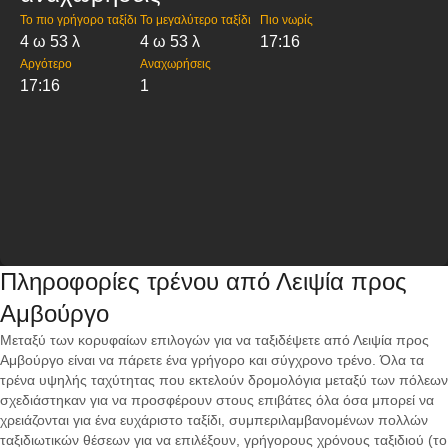
Το πιο γρήγορο ταξίδι
Το μεγαλύτερο ταξίδι
Πιο νωρίς
4 ω 53 λ
4 ω 53 λ
17:16
Αργότερο
Αναχωρήσεις
17:16
1
Πληροφορίες τρένου από Λειψία προς
Αμβούργο
Μεταξύ των κορυφαίων επιλογών για να ταξιδέψετε από Λειψία προς
Αμβούργο είναι να πάρετε ένα γρήγορο και σύγχρονο τρένο. Όλα τα
τρένα υψηλής ταχύτητας που εκτελούν δρομολόγια μεταξύ των πόλεων
σχεδιάστηκαν για να προσφέρουν στους επιβάτες όλα όσα μπορεί να
χρειάζονται για ένα ευχάριστο ταξίδι, συμπεριλαμβανομένων πολλών
ταξιδιωτικών θέσεων για να επιλέξουν, γρήγορους χρόνους ταξιδιού (το