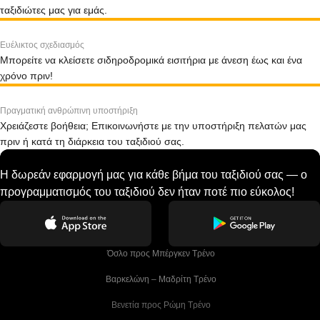
ταξιδιώτες μας για εμάς.
Ευέλικτος σχεδιασμός
Μπορείτε να κλείσετε σιδηροδρομικά εισιτήρια με άνεση έως και ένα
χρόνο πριν!
Πραγματική ανθρώπινη υποστήριξη
Χρειάζεστε βοήθεια; Επικοινωνήστε με την υποστήριξη πελατών μας
πριν ή κατά τη διάρκεια του ταξιδιού σας.
Η δωρεάν εφαρμογή μας για κάθε βήμα του ταξιδιού σας — ο
προγραμματισμός του ταξιδιού δεν ήταν ποτέ πιο εύκολος!
 Όσλο προς Μπέργκεν Tρένο
 Βαρκελώνη – Μαδρίτη Tρένο
 Βενετία προς Ρώμη Τρένο