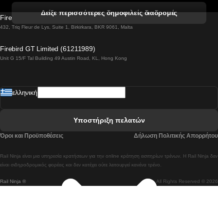
 Βενετία προς Φλωρεντία Τρένο
Δείξε περισσότερες δημοφιλείς διαδρομές
Firebird GT Limited (OC 1451)
 Βιέννη προς Σάλτσμπουργκ Τρένα
432, Triq Fleur de Lys, Suite 1, Birkirkara, BKR 9061, Malta
 Βουδαπέστη προς Μπρατισλάβα Τρένα
Firebird GT Limited (61211989)
Unit G 15/F Tal Building 49 Austin Road, KL, Hong Kong
 Βουδαπέστη προς Πράγα Tρένο
 Βουδαπέστη – Βιέννη Tρένο
ελληνική
 Γκουανγκτζού προς Σεούλ Τρένα
 Ελσίνκι προς Ροβανιέμι Τρένο
Υποστήριξη πελατών
 Κοΐμπρα προς Πόρτο Τρένα
Όροι και Προϋποθέσεις
Δήλωση Πολιτικής Απορρήτου
 Κοΐμπρα – Λισαβόνα Τρένο
Rail Ninja είναι μια υπηρεσία κρατήσεων για την online κράτηση εισιτηρίων τρένων. Η Rail Ninja δεν
 Λισαβόνα προς Λάγος Tρένο
είναι σιδηροδρομικός φορέας και δεν κατέχει ούτε λειτουργεί κανένα τρένο.
Rail Ninja ®
All Rights Reserved © 2026
 Λισαβόνα προς Μαδρίτη Τρένα
 Λισαβόνα – Αλμπουφέιρα Τρένο
 Λισαβόνα – Πόρτο Tρένο