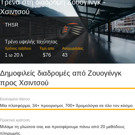
Τρένα στη διαδρομή Ζουογιίνγκ -
Χσιντσού
THSR
Τρένο υψηλής ταχύτητας
Χρόνος ταξιδιού
Τιμη απο
Αναχωρήσεις
1 ω 20 λ
$76
43
Δημοφιλείς διαδρομές από Ζουογιίνγκ
προς Χσιντσού
Εκτεταμένο δίκτυο
Μία πλατφόρμα, 34+ προορισμοί, 700+ δρομολόγια σε όλο τον κόσμο.
Πρακτική κράτηση
Μιλάμε τη γλώσσα σας και προσφέρουμε πάνω από 20 μεθόδους
πληρωμής.