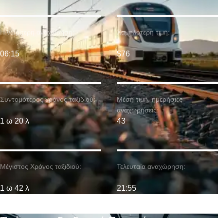
Η νωρίτερη αναχώρηση:
Χαμηλότερη τιμή:
06:15
$76
Συντομότερος χρόνος ταξιδιού:
Μέση τιμή. ημερήσιες
αναχωρήσεις:
1 ω 20 λ
43
Μέγιστος Χρόνος ταξιδιού:
Τελευταία αναχώρηση:
1 ω 42 λ
21:55