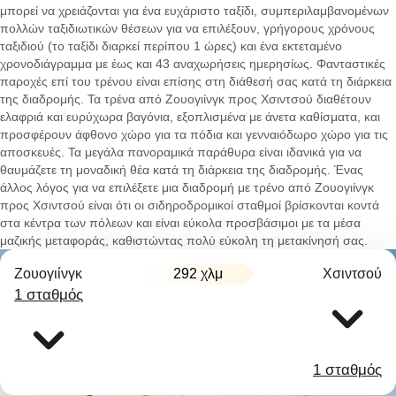
μπορεί να χρειάζονται για ένα ευχάριστο ταξίδι, συμπεριλαμβανομένων
πολλών ταξιδιωτικών θέσεων για να επιλέξουν, γρήγορους χρόνους
ταξιδιού (το ταξίδι διαρκεί περίπου 1 ώρες) και ένα εκτεταμένο
χρονοδιάγραμμα με έως και 43 αναχωρήσεις ημερησίως. Φανταστικές
παροχές επί του τρένου είναι επίσης στη διάθεσή σας κατά τη διάρκεια
της διαδρομής. Τα τρένα από Ζουογιίνγκ προς Χσιντσού διαθέτουν
ελαφριά και ευρύχωρα βαγόνια, εξοπλισμένα με άνετα καθίσματα, και
προσφέρουν άφθονο χώρο για τα πόδια και γενναιόδωρο χώρο για τις
αποσκευές. Τα μεγάλα πανοραμικά παράθυρα είναι ιδανικά για να
θαυμάζετε τη μοναδική θέα κατά τη διάρκεια της διαδρομής. Ένας
άλλος λόγος για να επιλέξετε μια διαδρομή με τρένο από Ζουογιίνγκ
προς Χσιντσού είναι ότι οι σιδηροδρομικοί σταθμοί βρίσκονται κοντά
στα κέντρα των πόλεων και είναι εύκολα προσβάσιμοι με τα μέσα
μαζικής μεταφοράς, καθιστώντας πολύ εύκολη τη μετακίνησή σας.
Ζουογιίνγκ
292 χλμ
Χσιντσού
1 σταθμός
1 σταθμός