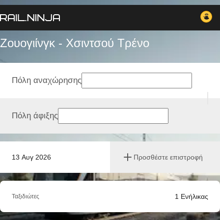
Ζουογιίνγκ - Χσιντσού Tρένο
Πόλη αναχώρησης
Πόλη άφιξης
13 Αυγ 2026
Προσθέστε επιστροφή
1
Ενήλικας
Ταξιδιώτες