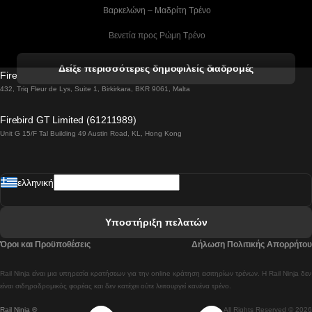
 Βαρκελώνη – Μαδρίτη Tρένο
 Βενετία προς Ρώμη Τρένο
 Βενετία προς Φλωρεντία Τρένο
Δείξε περισσότερες δημοφιλείς διαδρομές
Firebird GT Limited (OC 1451)
 Βιέννη προς Σάλτσμπουργκ Τρένα
432, Triq Fleur de Lys, Suite 1, Birkirkara, BKR 9061, Malta
 Βουδαπέστη προς Μπρατισλάβα Τρένα
Firebird GT Limited (61211989)
Unit G 15/F Tal Building 49 Austin Road, KL, Hong Kong
 Βουδαπέστη προς Πράγα Tρένο
 Βουδαπέστη – Βιέννη Tρένο
ελληνική
 Γκουανγκτζού προς Σεούλ Τρένα
 Ελσίνκι προς Ροβανιέμι Τρένο
Υποστήριξη πελατών
 Κοΐμπρα προς Πόρτο Τρένα
Όροι και Προϋποθέσεις
Δήλωση Πολιτικής Απορρήτου
 Κοΐμπρα – Λισαβόνα Τρένο
Rail Ninja είναι μια υπηρεσία κρατήσεων για την online κράτηση εισιτηρίων τρένων. Η Rail Ninja δεν
 Λισαβόνα προς Λάγος Tρένο
είναι σιδηροδρομικός φορέας και δεν κατέχει ούτε λειτουργεί κανένα τρένο.
Rail Ninja ®
All Rights Reserved © 2026
 Λισαβόνα προς Μαδρίτη Τρένα