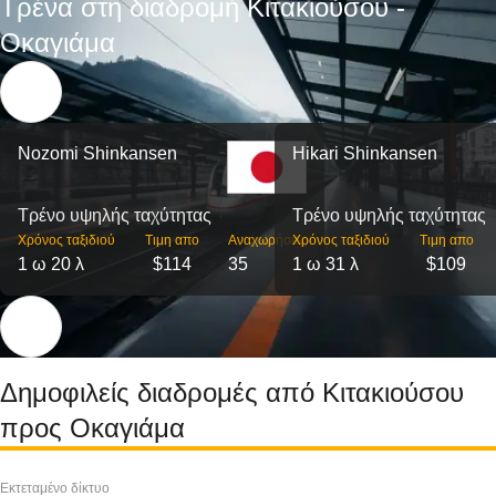
Τρένα στη διαδρομή Κιτακιούσου -
Οκαγιάμα
Nozomi Shinkansen
Hikari Shinkansen
Τρένο υψηλής ταχύτητας
Τρένο υψηλής ταχύτητας
Χρόνος ταξιδιού
Τιμη απο
Αναχωρήσεις
Χρόνος ταξιδιού
Τιμη απο
1 ω 20 λ
$114
35
1 ω 31 λ
$109
Δημοφιλείς διαδρομές από Κιτακιούσου
προς Οκαγιάμα
Εκτεταμένο δίκτυο