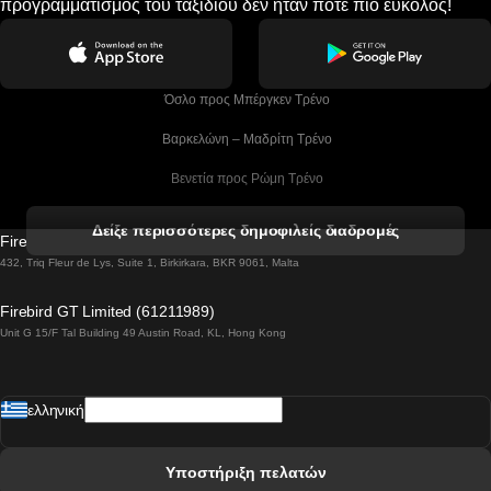
προγραμματισμός του ταξιδιού δεν ήταν ποτέ πιο εύκολος!
 Όσλο προς Μπέργκεν Tρένο
 Βαρκελώνη – Μαδρίτη Tρένο
 Βενετία προς Ρώμη Τρένο
 Βενετία προς Φλωρεντία Τρένο
Δείξε περισσότερες δημοφιλείς διαδρομές
Firebird GT Limited (OC 1451)
 Βιέννη προς Σάλτσμπουργκ Τρένα
432, Triq Fleur de Lys, Suite 1, Birkirkara, BKR 9061, Malta
 Βουδαπέστη προς Μπρατισλάβα Τρένα
Firebird GT Limited (61211989)
Unit G 15/F Tal Building 49 Austin Road, KL, Hong Kong
 Βουδαπέστη προς Πράγα Tρένο
 Βουδαπέστη – Βιέννη Tρένο
ελληνική
 Γκουανγκτζού προς Σεούλ Τρένα
 Ελσίνκι προς Ροβανιέμι Τρένο
Υποστήριξη πελατών