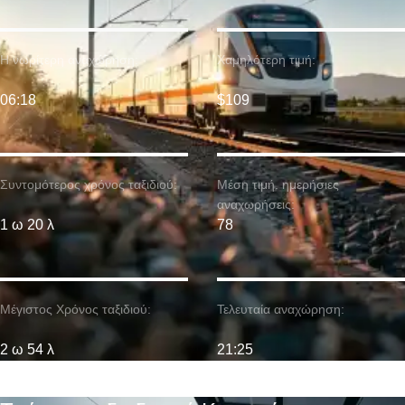
Η νωρίτερη αναχώρηση:
Χαμηλότερη τιμή:
06:18
$109
Συντομότερος χρόνος ταξιδιού:
Μέση τιμή. ημερήσιες
αναχωρήσεις:
1 ω 20 λ
78
Μέγιστος Χρόνος ταξιδιού:
Τελευταία αναχώρηση:
2 ω 54 λ
21:25