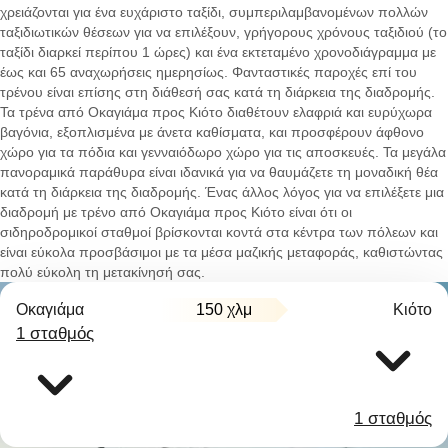
χρειάζονται για ένα ευχάριστο ταξίδι, συμπεριλαμβανομένων πολλών
ταξιδιωτικών θέσεων για να επιλέξουν, γρήγορους χρόνους ταξιδιού (το
ταξίδι διαρκεί περίπου 1 ώρες) και ένα εκτεταμένο χρονοδιάγραμμα με
έως και 65 αναχωρήσεις ημερησίως. Φανταστικές παροχές επί του
τρένου είναι επίσης στη διάθεσή σας κατά τη διάρκεια της διαδρομής.
Τα τρένα από Οκαγιάμα προς Κιότο διαθέτουν ελαφριά και ευρύχωρα
βαγόνια, εξοπλισμένα με άνετα καθίσματα, και προσφέρουν άφθονο
χώρο για τα πόδια και γενναιόδωρο χώρο για τις αποσκευές. Τα μεγάλα
πανοραμικά παράθυρα είναι ιδανικά για να θαυμάζετε τη μοναδική θέα
κατά τη διάρκεια της διαδρομής. Ένας άλλος λόγος για να επιλέξετε μια
διαδρομή με τρένο από Οκαγιάμα προς Κιότο είναι ότι οι
σιδηροδρομικοί σταθμοί βρίσκονται κοντά στα κέντρα των πόλεων και
είναι εύκολα προσβάσιμοι με τα μέσα μαζικής μεταφοράς, καθιστώντας
πολύ εύκολη τη μετακίνησή σας.
Οκαγιάμα
150 χλμ
Κιότο
1 σταθμός
1 σταθμός