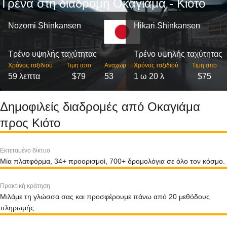
Τρένα στη διαδρομή Οκαγιάμα - Κιότο
Nozomi Shinkansen
Hikari Shinkansen
Τρένο υψηλής ταχύτητας
Τρένο υψηλής ταχύτητας
Χρόνος ταξιδιού
Τιμη απο
Αναχωρήσεις
Χρόνος ταξιδιού
Τιμη απο
59 λεπτα
$79
53
1 ω 20 λ
$75
Δημοφιλείς διαδρομές από Οκαγιάμα
προς Κιότο
Εκτεταμένο δίκτυο
Μία πλατφόρμα, 34+ προορισμοί, 700+ δρομολόγια σε όλο τον κόσμο.
Πρακτική κράτηση
Μιλάμε τη γλώσσα σας και προσφέρουμε πάνω από 20 μεθόδους
πληρωμής.