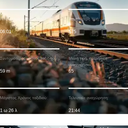
Η νωρίτερη αναχώρηση:
Χαμηλότερη τιμή:
06:01
$75
Συντομότερος χρόνος ταξιδιού:
Μέση τιμή. ημερήσιες
αναχωρήσεις:
59 m
65
Μέγιστος Χρόνος ταξιδιού:
Τελευταία αναχώρηση:
1 ω 26 λ
21:44