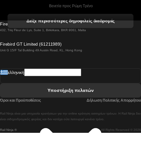
 Βενετία προς Ρώμη Τρένο
 Βενετία προς Φλωρεντία Τρένο
Δείξε περισσότερες δημοφιλείς διαδρομές
Firebird GT Limited (OC 1451)
 Βιέννη προς Σάλτσμπουργκ Τρένα
432, Triq Fleur de Lys, Suite 1, Birkirkara, BKR 9061, Malta
 Βουδαπέστη προς Μπρατισλάβα Τρένα
Firebird GT Limited (61211989)
Unit G 15/F Tal Building 49 Austin Road, KL, Hong Kong
 Βουδαπέστη προς Πράγα Tρένο
 Βουδαπέστη – Βιέννη Tρένο
ελληνική
 Γκουανγκτζού προς Σεούλ Τρένα
 Ελσίνκι προς Ροβανιέμι Τρένο
Υποστήριξη πελατών
 Κοΐμπρα προς Πόρτο Τρένα
Όροι και Προϋποθέσεις
Δήλωση Πολιτικής Απορρήτου
 Κοΐμπρα – Λισαβόνα Τρένο
Rail Ninja είναι μια υπηρεσία κρατήσεων για την online κράτηση εισιτηρίων τρένων. Η Rail Ninja δεν
 Λισαβόνα προς Λάγος Tρένο
είναι σιδηροδρομικός φορέας και δεν κατέχει ούτε λειτουργεί κανένα τρένο.
Rail Ninja ®
All Rights Reserved © 2026
 Λισαβόνα προς Μαδρίτη Τρένα