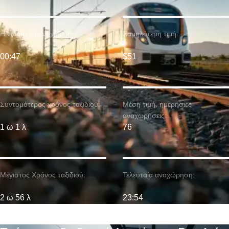
Η νωρίτερη αναχώρηση:
Χαμηλότερη τιμή:
00:47
$51
Συντομότερος χρόνος ταξιδιού:
Μέση τιμή. ημερήσιες
αναχωρήσεις:
1 ω 1 λ
76
Μέγιστος Χρόνος ταξιδιού:
Τελευταία αναχώρηση:
2 ω 56 λ
23:54