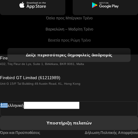
 Όσλο προς Μπέργκεν Tρένο
 Βαρκελώνη – Μαδρίτη Tρένο
 Βενετία προς Ρώμη Τρένο
 Βενετία προς Φλωρεντία Τρένο
Δείξε περισσότερες δημοφιλείς διαδρομές
Firebird GT Limited (OC 1451)
 Βιέννη προς Σάλτσμπουργκ Τρένα
432, Triq Fleur de Lys, Suite 1, Birkirkara, BKR 9061, Malta
 Βουδαπέστη προς Μπρατισλάβα Τρένα
Firebird GT Limited (61211989)
Unit G 15/F Tal Building 49 Austin Road, KL, Hong Kong
 Βουδαπέστη προς Πράγα Tρένο
 Βουδαπέστη – Βιέννη Tρένο
ελληνική
 Γκουανγκτζού προς Σεούλ Τρένα
 Ελσίνκι προς Ροβανιέμι Τρένο
Υποστήριξη πελατών
 Κοΐμπρα προς Πόρτο Τρένα
Όροι και Προϋποθέσεις
Δήλωση Πολιτικής Απορρήτου