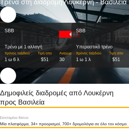
Τρένα στη διαδρομή Λουκέρνη - Βασιλεία
SBB
SBB
Τρένο με 1 αλλαγή
Υπεραστικό τρένο
Χρόνος ταξιδιού
Τιμη απο
Αναχωρήσεις
Χρόνος ταξιδιού
Τιμη απο
1 ω 6 λ
$51
30
1 ω 1 λ
$51
Δημοφιλείς διαδρομές από Λουκέρνη
προς Βασιλεία
Εκτεταμένο δίκτυο
Μία πλατφόρμα, 34+ προορισμοί, 700+ δρομολόγια σε όλο τον κόσμο.