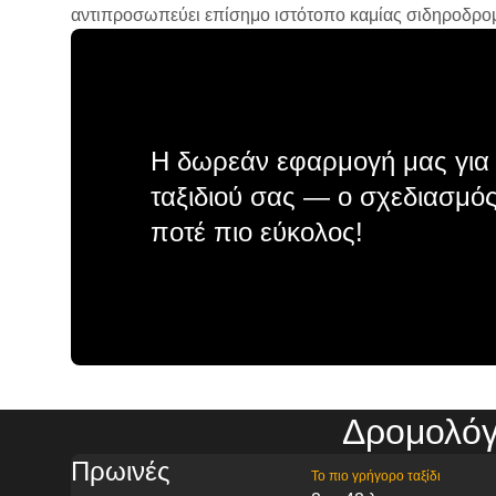
αντιπροσωπεύει επίσημο ιστότοπο καμίας σιδηροδρομικ
Η δωρεάν εφαρμογή μας για 
ταξιδιού σας — ο σχεδιασμός
ποτέ πιο εύκολος!
Δρομολόγ
Πρωινές
Το πιο γρήγορο ταξίδι