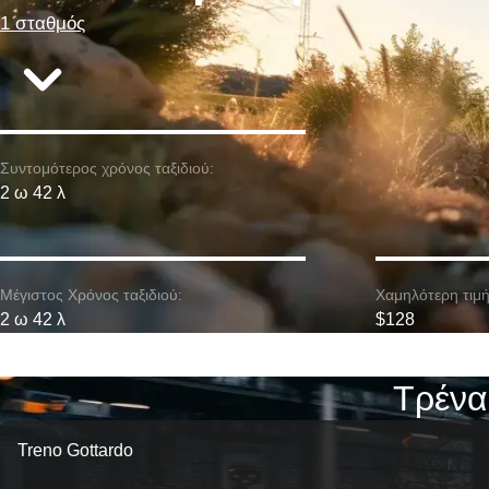
1 σταθμός
Συντομότερος χρόνος ταξιδιού:
2 ω 42 λ
Μέγιστος Χρόνος ταξιδιού:
Χαμηλότερη τιμή
2 ω 42 λ
$128
Τρένα
Treno Gottardo