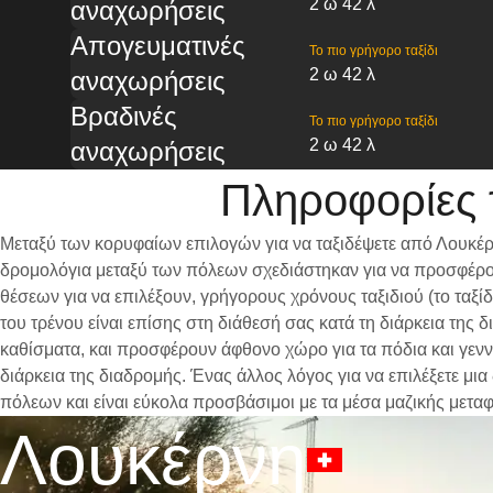
2 ω 42 λ
αναχωρήσεις
Απογευματινές
Το πιο γρήγορο ταξίδι
2 ω 42 λ
αναχωρήσεις
Βραδινές
Το πιο γρήγορο ταξίδι
2 ω 42 λ
αναχωρήσεις
Πληροφορίες 
Μεταξύ των κορυφαίων επιλογών για να ταξιδέψετε από Λουκέρν
δρομολόγια μεταξύ των πόλεων σχεδιάστηκαν για να προσφέρου
θέσεων για να επιλέξουν, γρήγορους χρόνους ταξιδιού (το ταξί
του τρένου είναι επίσης στη διάθεσή σας κατά τη διάρκεια της
καθίσματα, και προσφέρουν άφθονο χώρο για τα πόδια και γενν
διάρκεια της διαδρομής. Ένας άλλος λόγος για να επιλέξετε μι
πόλεων και είναι εύκολα προσβάσιμοι με τα μέσα μαζικής μετα
Λουκέρνη