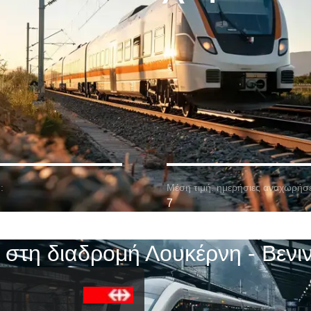
:
Μέση τιμή. ημερήσιες αναχωρήσε
7
 στη διαδρομή Λουκέρνη - Βενι