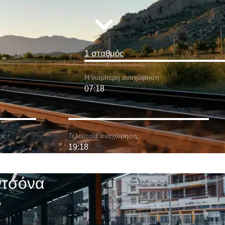
1 σταθμός
Η νωρίτερη αναχώρηση:
07:18
ις:
Τελευταία αναχώρηση:
19:18
ντσόνα