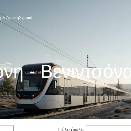
 & Αφρική
Σχετικά
νη - Βενιντσόν
Πόλη άφιξης