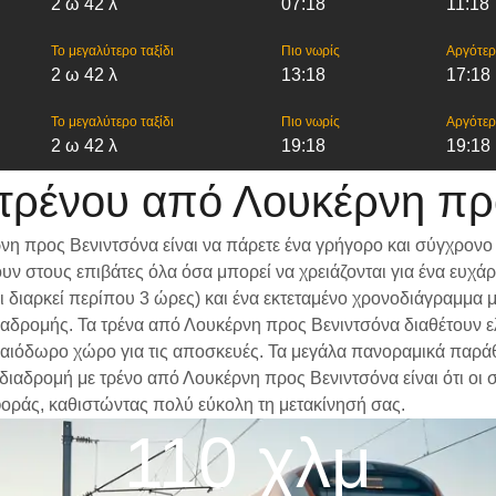
2 ω 42 λ
07:18
11:18
Το μεγαλύτερο ταξίδι
Πιο νωρίς
Αργότε
2 ω 42 λ
13:18
17:18
Το μεγαλύτερο ταξίδι
Πιο νωρίς
Αργότε
2 ω 42 λ
19:18
19:18
τρένου από Λουκέρνη πρ
η προς Βενιντσόνα είναι να πάρετε ένα γρήγορο και σύγχρονο 
ν στους επιβάτες όλα όσα μπορεί να χρειάζονται για ένα ευχά
δι διαρκεί περίπου 3 ώρες) και ένα εκτεταμένο χρονοδιάγραμμα
 διαδρομής. Τα τρένα από Λουκέρνη προς Βενιντσόνα διαθέτουν 
αιόδωρο χώρο για τις αποσκευές. Τα μεγάλα πανοραμικά παράθυρ
α διαδρομή με τρένο από Λουκέρνη προς Βενιντσόνα είναι ότι οι
φοράς, καθιστώντας πολύ εύκολη τη μετακίνησή σας.
110 χλμ