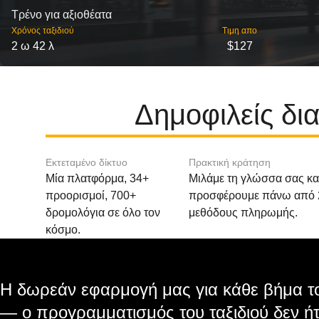
Τρένο για αξιοθέατα
Χρόνος ταξιδιού
Τιμη απο
2 ω 42 λ
$127
Δημοφιλείς δι
Εκτεταμένο δίκτυο
Πρακτική κράτηση
Μία πλατφόρμα, 34+
Μιλάμε τη γλώσσα σας κα
προορισμοί, 700+
προσφέρουμε πάνω από 
δρομολόγια σε όλο τον
μεθόδους πληρωμής.
κόσμο.
Η δωρεάν εφαρμογή μας για κάθε βήμα το
— ο προγραμματισμός του ταξιδιού δεν ήτ