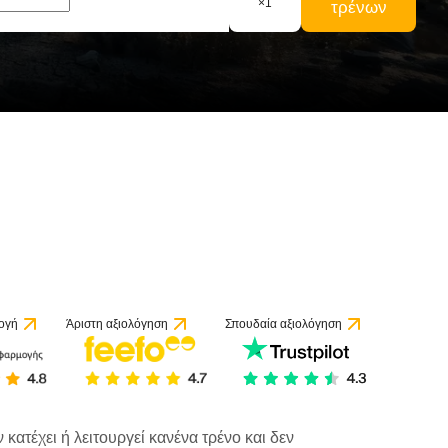
×
1
τρένων
ογή
Άριστη αξιολόγηση
Σπουδαία αξιολόγηση
κατέχει ή λειτουργεί κανένα τρένο και δεν