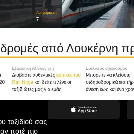
Αναχωρήσεις
7
αδρομές από Λουκέρνη π
Εξαιρετική Αξιολόγηση
Ευέλικτος σχεδιασμός
ι
Διαβάστε αυθεντικές
κριτικές του
Μπορείτε να κλείσετε
20
Rail Ninja
και δείτε τι λένε οι
σιδηροδρομικά εισιτήρ
ταξιδιώτες μας για εμάς.
άνεση έως και ένα χρό
υ ταξιδιού σας
αν ποτέ πιο