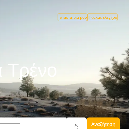
Τα εισιτήριά μου
Πίνακας ελέγχου
α Tρένο
Αναζήτηση