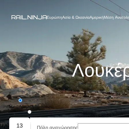
Ευρώπη
Ασία & Ωκεανία
Αμερική
Μέση Ανατολή
Λουκέρ
Μονοδρομική
Με επιστροφή
13
Πόλη αναχώρησης