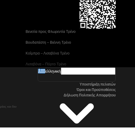
 Βενετία προς Φλωρεντία Τρένο
 Βουδαπέστη – Βιέννη Tρένο
 Κοΐμπρα – Λισαβόνα Τρένο
 Λισαβόνα – Πόρτο Tρένο
ελληνική
 Μαδρίτη προς Αλικάντε Τρένα
Υποστήριξη πελατών
 Νάπολη προς Ρώμη Τρένα
Όροι και Προϋποθέσεις
Δήλωση Πολιτικής Απορρήτου
 Στοκχόλμη προς Γκέτεμποργκ Τρένα
ρέας και δεν
 Τρένα Τσανγκγουόν προς Σεούλ
Όσλο προς Στοκχόλμη Τρένα μεγάλης ταχύτητας
Βαλένθια – Μαδρίτη Τρένο