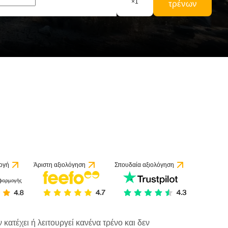
×
1
τρένων
ογή
Άριστη αξιολόγηση
Σπουδαία αξιολόγηση
κατέχει ή λειτουργεί κανένα τρένο και δεν