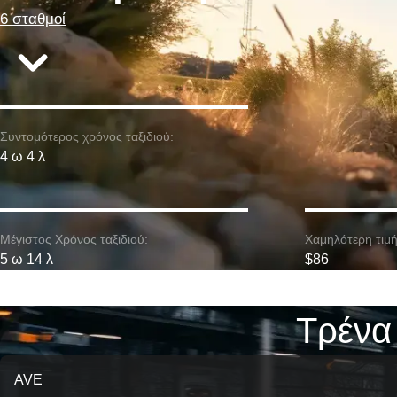
6 σταθμοί
Συντομότερος χρόνος ταξιδιού:
4 ω 4 λ
Μέγιστος Χρόνος ταξιδιού:
Χαμηλότερη τιμή
5 ω 14 λ
$86
Τρένα
AVE