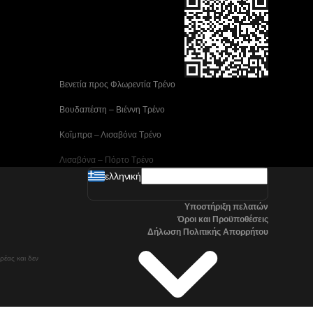
 Βενετία προς Φλωρεντία Τρένο
 Βουδαπέστη – Βιέννη Tρένο
 Κοΐμπρα – Λισαβόνα Τρένο
 Λισαβόνα – Πόρτο Tρένο
ελληνική
 Μαδρίτη προς Αλικάντε Τρένα
Υποστήριξη πελατών
 Νάπολη προς Ρώμη Τρένα
Όροι και Προϋποθέσεις
Δήλωση Πολιτικής Απορρήτου
 Στοκχόλμη προς Γκέτεμποργκ Τρένα
ρέας και δεν
 Τρένα Τσανγκγουόν προς Σεούλ
Όσλο προς Στοκχόλμη Τρένα μεγάλης ταχύτητας
Βαλένθια – Μαδρίτη Τρένο