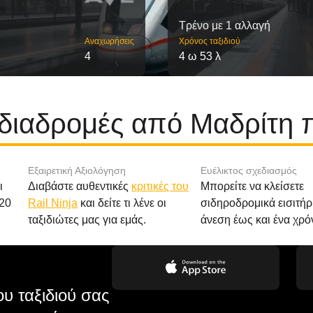
Τρένο με 1 αλλαγή
Αναχωρήσεις
Χρόνος ταξιδιού
4
4 ω 53 λ
 διαδρομές από Μαδρίτη 
Εξαιρετική Αξιολόγηση
Ευέλικτος σχεδιασμός
ι
Διαβάστε αυθεντικές
κριτικές του
Μπορείτε να κλείσετε
20
Rail Ninja
και δείτε τι λένε οι
σιδηροδρομικά εισιτήρ
ταξιδιώτες μας για εμάς.
άνεση έως και ένα χρό
υ ταξιδιού σας