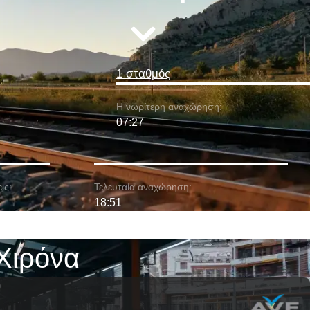
1 σταθμός
Η νωρίτερη αναχώρηση:
07:27
ις:
Τελευταία αναχώρηση:
18:51
Χιρόνα