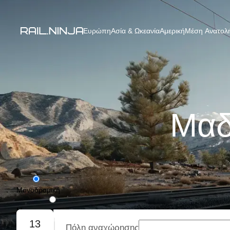
Ευρώπη
Ασία & Ωκεανία
Αμερική
Μέση Ανατολή
Μαδ
Μονοδρομική
Με επιστροφή
13
Πόλη αναχώρησης