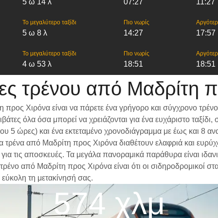
5 ω 14 λ
07:27
11:27
Το μεγαλύτερο ταξίδι
Πιο νωρίς
Αργότε
5 ω 8 λ
14:27
17:57
Το μεγαλύτερο ταξίδι
Πιο νωρίς
Αργότε
4 ω 53 λ
18:51
18:51
ες τρένου από Μαδρίτη π
 προς Χιρόνα είναι να πάρετε ένα γρήγορο και σύγχρονο τρένο
βάτες όλα όσα μπορεί να χρειάζονται για ένα ευχάριστο ταξίδ
ίπου 5 ώρες) και ένα εκτεταμένο χρονοδιάγραμμα με έως και 8 
 Τα τρένα από Μαδρίτη προς Χιρόνα διαθέτουν ελαφριά και ευρύχ
α τις αποσκευές. Τα μεγάλα πανοραμικά παράθυρα είναι ιδανικά
 τρένο από Μαδρίτη προς Χιρόνα είναι ότι οι σιδηροδρομικοί στ
 εύκολη τη μετακίνησή σας.
574 χλμ