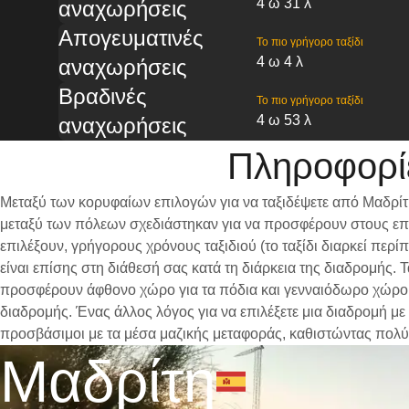
4 ω 31 λ
αναχωρήσεις
Απογευματινές
Το πιο γρήγορο ταξίδι
4 ω 4 λ
αναχωρήσεις
Βραδινές
Το πιο γρήγορο ταξίδι
4 ω 53 λ
αναχωρήσεις
Πληροφορί
Μεταξύ των κορυφαίων επιλογών για να ταξιδέψετε από Μαδρίτη
μεταξύ των πόλεων σχεδιάστηκαν για να προσφέρουν στους επι
επιλέξουν, γρήγορους χρόνους ταξιδιού (το ταξίδι διαρκεί περ
είναι επίσης στη διάθεσή σας κατά τη διάρκεια της διαδρομής.
προσφέρουν άφθονο χώρο για τα πόδια και γενναιόδωρο χώρο γι
διαδρομής. Ένας άλλος λόγος για να επιλέξετε μια διαδρομή με
προσβάσιμοι με τα μέσα μαζικής μεταφοράς, καθιστώντας πολύ
Μαδρίτη