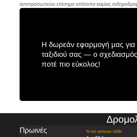
αντιπροσωπεύει επίσημο ιστότοπο καμίας σιδηροδρομικ
Η δωρεάν εφαρμογή μας για 
ταξιδιού σας — ο σχεδιασμός
ποτέ πιο εύκολος!
Δρομολ
Πρωινές
Το πιο γρήγορο ταξίδι