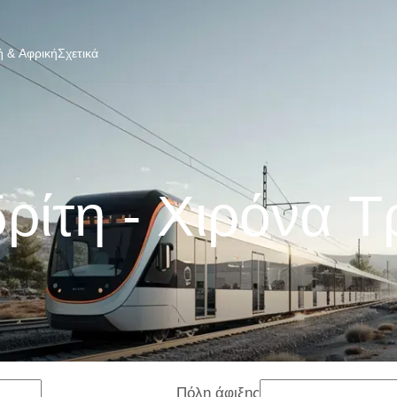
 & Αφρική
Σχετικά
ρίτη - Χιρόνα T
Πόλη άφιξης