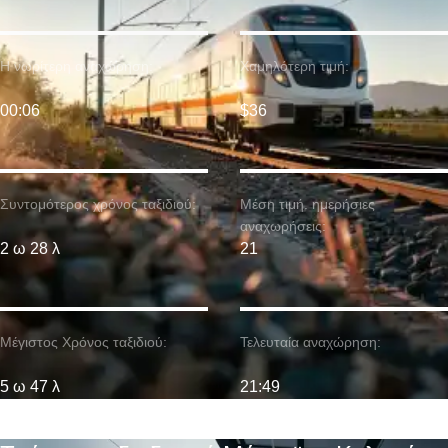
Η νωρίτερη αναχώρηση:
Χαμηλότερη τιμή:
00:06
$36
Συντομότερος χρόνος ταξιδιού:
Μέση τιμή. ημερήσιες
αναχωρήσεις:
2 ω 28 λ
21
Μέγιστος Χρόνος ταξιδιού:
Τελευταία αναχώρηση:
5 ω 47 λ
21:49