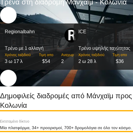
Τρένα στη διαδρομή Μάνχαϊμ - Κολωνία
Regionalbahn
ICE
Τρένο με 1 αλλαγή
Τρένο υψηλής ταχύτητας
Χρόνος ταξιδιού
Τιμη απο
Αναχωρήσεις
Χρόνος ταξιδιού
Τιμη απο
3 ω 17 λ
$54
2
2 ω 28 λ
$36
Δημοφιλείς διαδρομές από Μάνχαϊμ προς
Κολωνία
Εκτεταμένο δίκτυο
Μία πλατφόρμα, 34+ προορισμοί, 700+ δρομολόγια σε όλο τον κόσμο.