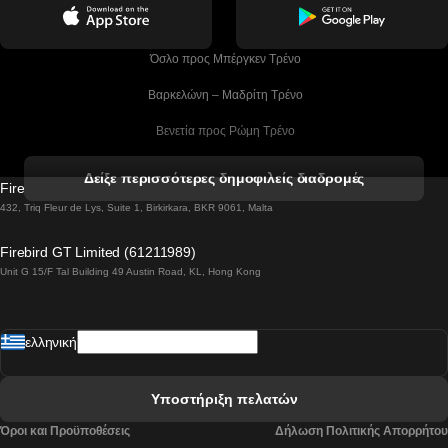
 Όσλο προς Μπέργκεν Tρένο
 Βαρκελώνη – Μαδρίτη Tρένο
 Βενετία προς Ρώμη Τρένο
 Βενετία προς Φλωρεντία Τρένο
Δείξε περισσότερες δημοφιλείς διαδρομές
Firebird GT Limited (OC 1451)
 Βιέννη προς Σάλτσμπουργκ Τρένα
432, Triq Fleur de Lys, Suite 1, Birkirkara, BKR 9061, Malta
 Βουδαπέστη προς Μπρατισλάβα Τρένα
Firebird GT Limited (61211989)
Unit G 15/F Tal Building 49 Austin Road, KL, Hong Kong
 Βουδαπέστη προς Πράγα Tρένο
 Βουδαπέστη – Βιέννη Tρένο
ελληνική
 Γκουανγκτζού προς Σεούλ Τρένα
 Ελσίνκι προς Ροβανιέμι Τρένο
Υποστήριξη πελατών
 Κοΐμπρα προς Πόρτο Τρένα
Όροι και Προϋποθέσεις
Δήλωση Πολιτικής Απορρήτου