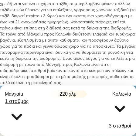
χρειάζονται για ένα ευχάριστο ταξίδι, συμπεριλαμβανομένων πολλών
ταξιδιωτικών θέσεων για να επιλέξουν, γρήγορους χρόνους ταξιδιού (το
ταξίδι διαρκεί περίπου 3 ώρες) και ένα εκτεταμένο χρονοδιάγραμμα με
έως και 21 αναχωρήσεις ημερησίως. Φανταστικές παροχές επί του
τρένου είναι επίσης στη διάθεσή σας κατά τη διάρκεια της διαδρομής.
Τα τρένα από Μάνχαϊμ προς Κολωνία διαθέτουν ελαφριά και ευρύχωρα
βαγόνια, εξοπλισμένα με άνετα καθίσματα, και προσφέρουν άφθονο
χώρο για τα πόδια και γενναιόδωρο χώρο για τις αποσκευές. Τα μεγάλα
πανοραμικά παράθυρα είναι ιδανικά για να θαυμάζετε τη μοναδική θέα
κατά τη διάρκεια της διαδρομής. Ένας άλλος λόγος για να επιλέξετε μια
διαδρομή με τρένο από Μάνχαϊμ προς Κολωνία είναι ότι οι
σιδηροδρομικοί σταθμοί βρίσκονται κοντά στα κέντρα των πόλεων και
είναι εύκολα προσβάσιμοι με τα μέσα μαζικής μεταφοράς, καθιστώντας
πολύ εύκολη τη μετακίνησή σας.
Μάνχαϊμ
220 χλμ
Κολωνία
1 σταθμός
3 σταθμοί