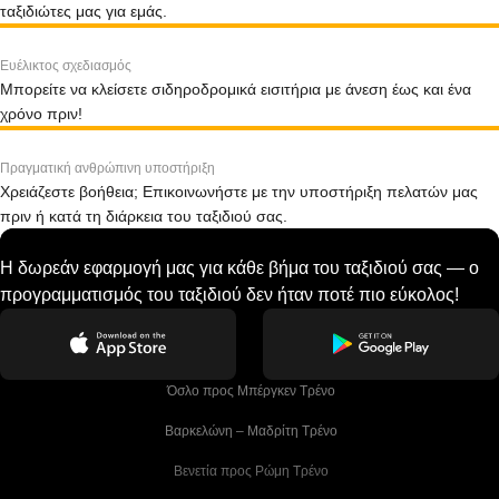
ταξιδιώτες μας για εμάς.
Ευέλικτος σχεδιασμός
Μπορείτε να κλείσετε σιδηροδρομικά εισιτήρια με άνεση έως και ένα
χρόνο πριν!
Πραγματική ανθρώπινη υποστήριξη
Χρειάζεστε βοήθεια; Επικοινωνήστε με την υποστήριξη πελατών μας
πριν ή κατά τη διάρκεια του ταξιδιού σας.
Η δωρεάν εφαρμογή μας για κάθε βήμα του ταξιδιού σας — ο
προγραμματισμός του ταξιδιού δεν ήταν ποτέ πιο εύκολος!
 Όσλο προς Μπέργκεν Tρένο
 Βαρκελώνη – Μαδρίτη Tρένο
 Βενετία προς Ρώμη Τρένο