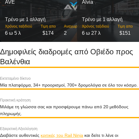
AVE
Alvia
Τρένο με 1 αλλαγή
Τρένο με 1 αλλαγή
Χρόνος ταξιδιού
Τιμη απο
Αναχωρήσεις
Χρόνος ταξιδιού
Τιμη απο
6 ω 5 λ
$174
2
6 ω 27 λ
$151
Δημοφιλείς διαδρομές από Οβιέδο προς
Βαλένθια
Εκτεταμένο δίκτυο
Μία πλατφόρμα, 34+ προορισμοί, 700+ δρομολόγια σε όλο τον κόσμο.
Πρακτική κράτηση
Μιλάμε τη γλώσσα σας και προσφέρουμε πάνω από 20 μεθόδους
πληρωμής.
Εξαιρετική Αξιολόγηση
Διαβάστε αυθεντικές
κριτικές του Rail Ninja
και δείτε τι λένε οι