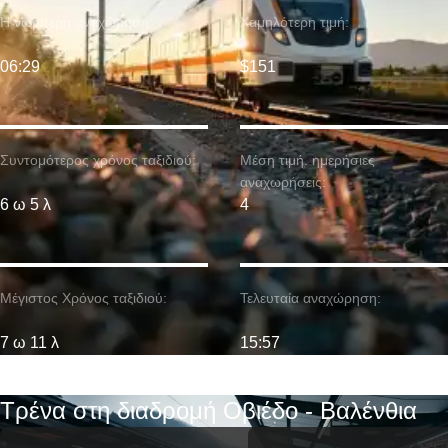
Η νωρίτερη αναχώρηση:
Χαμηλότερη τιμή:
06:29
$151
Συντομότερος χρόνος ταξιδιού:
Μέση τιμή. ημερήσιες
αναχωρήσεις:
6 ω 5 λ
4
Μέγιστος Χρόνος ταξιδιού:
Τελευταία αναχώρηση:
7 ω 11 λ
15:57
Τρένα στη διαδρομή Οβιέδο - Βαλένθια