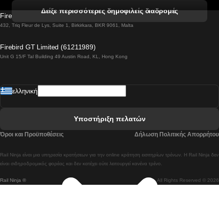
 Βενετία προς Φλωρεντία Τρένο
Δείξε περισσότερες δημοφιλείς διαδρομές
Firebird GT Limited (OC 1451)
 Βιέννη προς Σάλτσμπουργκ Τρένα
432, Triq Fleur de Lys, Suite 1, Birkirkara, BKR 9061, Malta
 Βουδαπέστη προς Μπρατισλάβα Τρένα
Firebird GT Limited (61211989)
Unit G 15/F Tal Building 49 Austin Road, KL, Hong Kong
 Βουδαπέστη προς Πράγα Tρένο
 Βουδαπέστη – Βιέννη Tρένο
ελληνική
 Γκουανγκτζού προς Σεούλ Τρένα
 Ελσίνκι προς Ροβανιέμι Τρένο
Υποστήριξη πελατών
 Κοΐμπρα προς Πόρτο Τρένα
Όροι και Προϋποθέσεις
Δήλωση Πολιτικής Απορρήτου
 Κοΐμπρα – Λισαβόνα Τρένο
Rail Ninja είναι μια υπηρεσία κρατήσεων για την online κράτηση εισιτηρίων τρένων. Η Rail Ninja δεν
 Λισαβόνα προς Λάγος Tρένο
είναι σιδηροδρομικός φορέας και δεν κατέχει ούτε λειτουργεί κανένα τρένο.
Rail Ninja ®
All Rights Reserved © 2026
 Λισαβόνα προς Μαδρίτη Τρένα
 Λισαβόνα – Αλμπουφέιρα Τρένο
 Λισαβόνα – Πόρτο Tρένο