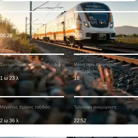
Η νωρίτερη αναχώρηση:
Χαμηλότερη τιμή:
06:28
$56
Συντομότερος χρόνος ταξιδιού:
Μέση τιμή. ημερήσιες
αναχωρήσεις:
1 ω 23 λ
16
Μέγιστος Χρόνος ταξιδιού:
Τελευταία αναχώρηση:
2 ω 36 λ
22:52