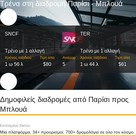
Τρένα στη διαδρομή Παρίσι - Μπλουά
SNCF
TER
Τρένο με 1 αλλαγή
Τρένο με 1 αλλαγή
Χρόνος ταξιδιού
Τιμη απο
Αναχωρήσεις
Χρόνος ταξιδιού
Τιμη απο
1 ω 56 λ
$80
5
1 ω 44 λ
$61
Δημοφιλείς διαδρομές από Παρίσι προς
Μπλουά
Εκτεταμένο δίκτυο
Μία πλατφόρμα, 34+ προορισμοί, 700+ δρομολόγια σε όλο τον κόσμο.