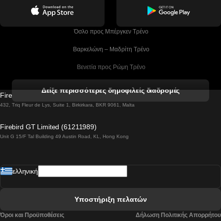
 Όσλο προς Μπέργκεν Tρένο
 Βαρκελώνη – Μαδρίτη Tρένο
 Βενετία προς Ρώμη Τρένο
 Βενετία προς Φλωρεντία Τρένο
Δείξε περισσότερες δημοφιλείς διαδρομές
Firebird GT Limited (OC 1451)
 Βιέννη προς Σάλτσμπουργκ Τρένα
432, Triq Fleur de Lys, Suite 1, Birkirkara, BKR 9061, Malta
 Βουδαπέστη προς Μπρατισλάβα Τρένα
Firebird GT Limited (61211989)
Unit G 15/F Tal Building 49 Austin Road, KL, Hong Kong
 Βουδαπέστη προς Πράγα Tρένο
 Βουδαπέστη – Βιέννη Tρένο
ελληνική
 Γκουανγκτζού προς Σεούλ Τρένα
 Ελσίνκι προς Ροβανιέμι Τρένο
Υποστήριξη πελατών
 Κοΐμπρα προς Πόρτο Τρένα
Όροι και Προϋποθέσεις
Δήλωση Πολιτικής Απορρήτου