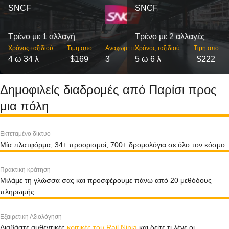
SNCF
SNCF
Τρένο με 1 αλλαγή
Τρένο με 2 αλλαγές
Χρόνος ταξιδιού
Τιμη απο
Αναχωρήσεις
Χρόνος ταξιδιού
Τιμη απο
4 ω 34 λ
$169
3
5 ω 6 λ
$222
Δημοφιλείς διαδρομές από Παρίσι προς
μια πόλη
Εκτεταμένο δίκτυο
Μία πλατφόρμα, 34+ προορισμοί, 700+ δρομολόγια σε όλο τον κόσμο.
Πρακτική κράτηση
Μιλάμε τη γλώσσα σας και προσφέρουμε πάνω από 20 μεθόδους
πληρωμής.
Εξαιρετική Αξιολόγηση
Διαβάστε αυθεντικές
κριτικές του Rail Ninja
και δείτε τι λένε οι