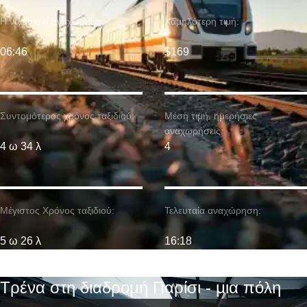
Η νωρίτερη αναχώρηση:
Χαμηλότερη τιμή:
06:46
$169
Συντομότερος χρόνος ταξιδιού:
Μέση τιμή. ημερήσιες
αναχωρήσεις:
4 ω 34 λ
4
Μέγιστος Χρόνος ταξιδιού:
Τελευταία αναχώρηση:
5 ω 26 λ
16:18
Τρένα στη διαδρομή Παρίσι - μια πόλη