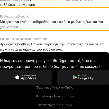
ταξιδιώτες μας για εμάς.
Ευέλικτος σχεδιασμός
Μπορείτε να κλείσετε σιδηροδρομικά εισιτήρια με άνεση έως και ένα
χρόνο πριν!
Πραγματική ανθρώπινη υποστήριξη
Χρειάζεστε βοήθεια; Επικοινωνήστε με την υποστήριξη πελατών μας
πριν ή κατά τη διάρκεια του ταξιδιού σας.
Η δωρεάν εφαρμογή μας για κάθε βήμα του ταξιδιού σας — ο
προγραμματισμός του ταξιδιού δεν ήταν ποτέ πιο εύκολος!
 Όσλο προς Μπέργκεν Tρένο
 Βαρκελώνη – Μαδρίτη Tρένο
 Βενετία προς Ρώμη Τρένο