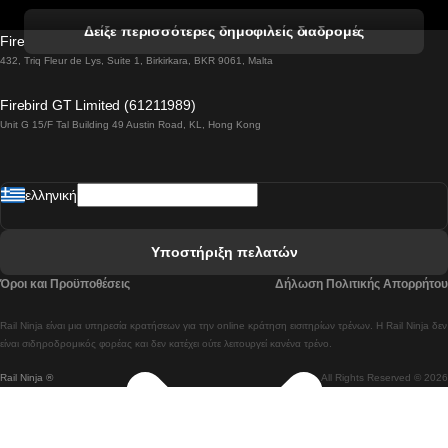
 Βενετία προς Φλωρεντία Τρένο
Δείξε περισσότερες δημοφιλείς διαδρομές
Firebird GT Limited (OC 1451)
 Βιέννη προς Σάλτσμπουργκ Τρένα
432, Triq Fleur de Lys, Suite 1, Birkirkara, BKR 9061, Malta
 Βουδαπέστη προς Μπρατισλάβα Τρένα
Firebird GT Limited (61211989)
Unit G 15/F Tal Building 49 Austin Road, KL, Hong Kong
 Βουδαπέστη προς Πράγα Tρένο
 Βουδαπέστη – Βιέννη Tρένο
ελληνική
 Γκουανγκτζού προς Σεούλ Τρένα
 Ελσίνκι προς Ροβανιέμι Τρένο
Υποστήριξη πελατών
 Κοΐμπρα προς Πόρτο Τρένα
Όροι και Προϋποθέσεις
Δήλωση Πολιτικής Απορρήτου
 Κοΐμπρα – Λισαβόνα Τρένο
Rail Ninja είναι μια υπηρεσία κρατήσεων για την online κράτηση εισιτηρίων τρένων. Η Rail Ninja δεν
 Λισαβόνα προς Λάγος Tρένο
είναι σιδηροδρομικός φορέας και δεν κατέχει ούτε λειτουργεί κανένα τρένο.
Rail Ninja ®
All Rights Reserved © 2026
 Λισαβόνα προς Μαδρίτη Τρένα
 Λισαβόνα – Αλμπουφέιρα Τρένο