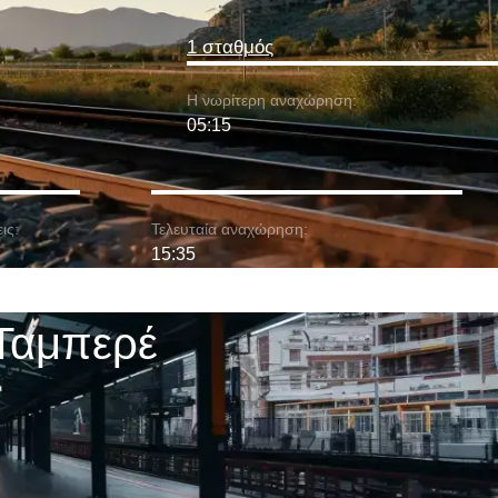
1 σταθμός
Η νωρίτερη αναχώρηση:
05:15
ις:
Τελευταία αναχώρηση:
15:35
 Ταμπερέ