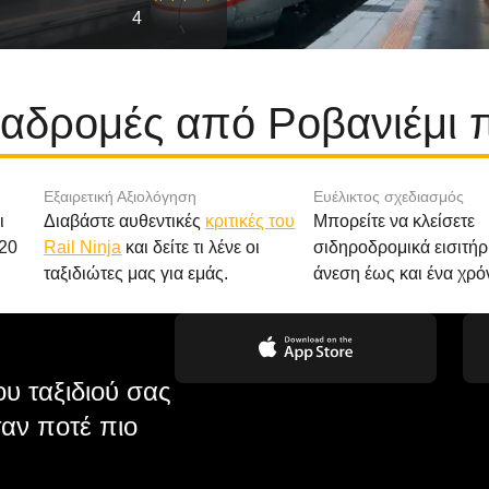
4
ιαδρομές από Ροβανιέμι
Εξαιρετική Αξιολόγηση
Ευέλικτος σχεδιασμός
ι
Διαβάστε αυθεντικές
κριτικές του
Μπορείτε να κλείσετε
20
Rail Ninja
και δείτε τι λένε οι
σιδηροδρομικά εισιτήρ
ταξιδιώτες μας για εμάς.
άνεση έως και ένα χρό
υ ταξιδιού σας
αν ποτέ πιο