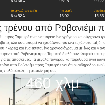
6 ω 36 λ
05:15
09:22
Το μεγαλύτερο ταξίδι
Πιο νωρίς
Αργότε
6 ω 52 λ
13:02
15:35
 τρένου από Ροβανιέμι 
μι προς Ταμπερέ είναι να πάρετε ένα γρήγορο και σύγχρονο τρ
βάτες όλα όσα μπορεί να χρειάζονται για ένα ευχάριστο ταξίδ
ίπου 7 ώρες) και ένα εκτεταμένο χρονοδιάγραμμα με έως και 4 
 Τα τρένα από Ροβανιέμι προς Ταμπερέ διαθέτουν ελαφριά και ευ
α τις αποσκευές. Τα μεγάλα πανοραμικά παράθυρα είναι ιδανικά
τρένο από Ροβανιέμι προς Ταμπερέ είναι ότι οι σιδηροδρομικοί 
ας πολύ εύκολη τη μετακίνησή σας.
460 χλμ