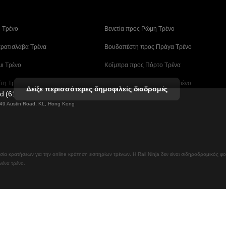
η Tρένο
 Βενετία προς Ρώμη Τρένο
ρατισλάβα Τρένα
 Βουδαπέστη προς Πράγα Tρένο
μι Τρένο
 Κοΐμπρα προς Πόρτο Τρένα
ίτη Τρένα
 Λισαβόνα – Αλμπουφέιρα Τρένο
Δείξε περισσότερες δημοφιλείς διαδρομές
ed (61211989)
ο Tρένο
 Μάλαγα προς Βαρκελώνη Τρένα
g 49 Austin Road, KL, Hong Kong
άν (Ασάν) Τρένα
 Μπουσάν – Σεούλ Tρένο
ν Τρένα
 Σεούλ – Νταεγκού Τρένο
ρεσία κρατήσεων για την online κράτηση εισιτηρίων τρένων. Η Rail Ninja δεν είναι σιδηροδρομικός φο
προς Βουδαπέστη
 Τρένα Πόρτο προς Φάρο
ανένα τρένο.
ς Μπουσάν Τρένα
Όσλο προς Γκέτεμποργκ Τρένα
σαβόνα Τρένο
Βαλένθια – Βαρκελώνη Τρένο
 Τρένο
Βερολίνο προς Πράγα Τρένα