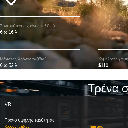
Συντομότερος χρόνος ταξιδιού:
6 ω 16 λ
Μέγιστος Χρόνος ταξιδιού:
Χαμηλότερη τιμή
6 ω 52 λ
$110
Τρένα σ
VR
Τρένο υψηλής ταχύτητας
Χρόνος ταξιδιού
Τιμη απο