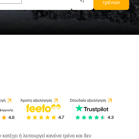
×
1
τρένων
αξιολογήσεις
ογή
Άριστη αξιολόγηση
Σπουδαία αξιολόγηση
κατέχει ή λειτουργεί κανένα τρένο και δεν