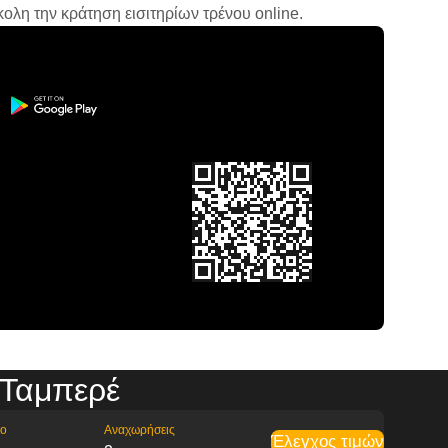
ολη την κράτηση εισιτηρίων τρένου online.
 Ταμπερέ
ρο
Αναχωρήσεις
Έλεγχος τιμών