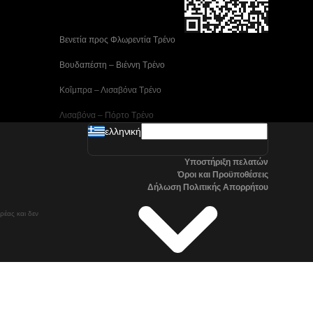
 Βενετία προς Φλωρεντία Τρένο
 Βουδαπέστη – Βιέννη Tρένο
 Κοΐμπρα – Λισαβόνα Τρένο
 Λισαβόνα – Πόρτο Tρένο
ελληνική
 Μαδρίτη προς Αλικάντε Τρένα
Υποστήριξη πελατών
 Νάπολη προς Ρώμη Τρένα
Όροι και Προϋποθέσεις
Δήλωση Πολιτικής Απορρήτου
 Στοκχόλμη προς Γκέτεμποργκ Τρένα
ρέας και δεν
 Τρένα Τσανγκγουόν προς Σεούλ
Όσλο προς Στοκχόλμη Τρένα μεγάλης ταχύτητας
Βαλένθια – Μαδρίτη Τρένο
Βιέννη – Βουδαπέστη Tρένο