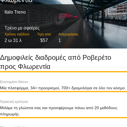
Italo Treno
Τρένο με σφαίρες
Χρόνος ταξιδιού
Τιμη απο
Αναχωρήσεις
2 ω 31 λ
$57
1
Δημοφιλείς διαδρομές από Ροβερέτο
προς Φλωρεντία
Εκτεταμένο δίκτυο
Μία πλατφόρμα, 34+ προορισμοί, 700+ δρομολόγια σε όλο τον κόσμο.
Πρακτική κράτηση
Μιλάμε τη γλώσσα σας και προσφέρουμε πάνω από 20 μεθόδους
πληρωμής.