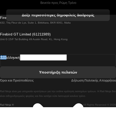
 Βενετία προς Ρώμη Τρένο
 Βενετία προς Φλωρεντία Τρένο
Δείξε περισσότερες δημοφιλείς διαδρομές
Firebird GT Limited (OC 1451)
 Βιέννη προς Σάλτσμπουργκ Τρένα
432, Triq Fleur de Lys, Suite 1, Birkirkara, BKR 9061, Malta
 Βουδαπέστη προς Μπρατισλάβα Τρένα
Firebird GT Limited (61211989)
Unit G 15/F Tal Building 49 Austin Road, KL, Hong Kong
 Βουδαπέστη προς Πράγα Tρένο
 Βουδαπέστη – Βιέννη Tρένο
ελληνική
 Γκουανγκτζού προς Σεούλ Τρένα
 Ελσίνκι προς Ροβανιέμι Τρένο
Υποστήριξη πελατών
 Κοΐμπρα προς Πόρτο Τρένα
Όροι και Προϋποθέσεις
Δήλωση Πολιτικής Απορρήτου
 Κοΐμπρα – Λισαβόνα Τρένο
Rail Ninja είναι μια υπηρεσία κρατήσεων για την online κράτηση εισιτηρίων τρένων. Η Rail Ninja δεν
 Λισαβόνα προς Λάγος Tρένο
είναι σιδηροδρομικός φορέας και δεν κατέχει ούτε λειτουργεί κανένα τρένο.
Rail Ninja ®
All Rights Reserved © 2026
 Λισαβόνα προς Μαδρίτη Τρένα
 Λισαβόνα – Αλμπουφέιρα Τρένο