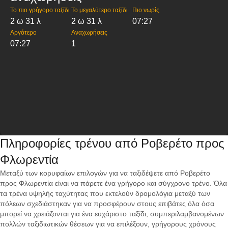
Το πιο γρήγορο ταξίδι
Το μεγαλύτερο ταξίδι
Πιο νωρίς
2 ω 31 λ
2 ω 31 λ
07:27
Αργότερο
Αναχωρήσεις
07:27
1
Πληροφορίες τρένου από Ροβερέτο προς
Φλωρεντία
Μεταξύ των κορυφαίων επιλογών για να ταξιδέψετε από Ροβερέτο
προς Φλωρεντία είναι να πάρετε ένα γρήγορο και σύγχρονο τρένο. Όλα
τα τρένα υψηλής ταχύτητας που εκτελούν δρομολόγια μεταξύ των
πόλεων σχεδιάστηκαν για να προσφέρουν στους επιβάτες όλα όσα
μπορεί να χρειάζονται για ένα ευχάριστο ταξίδι, συμπεριλαμβανομένων
πολλών ταξιδιωτικών θέσεων για να επιλέξουν, γρήγορους χρόνους