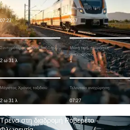
Η νωρίτερη αναχώρηση:
Χαμηλότερη τιμή:
07:27
$57
Συντομότερος χρόνος ταξιδιού:
Μέση τιμή. ημερήσιες
αναχωρήσεις:
2 ω 31 λ
1
Μέγιστος Χρόνος ταξιδιού:
Τελευταία αναχώρηση:
2 ω 31 λ
07:27
Τρένα στη διαδρομή Ροβερέτο -
Φλωρεντία