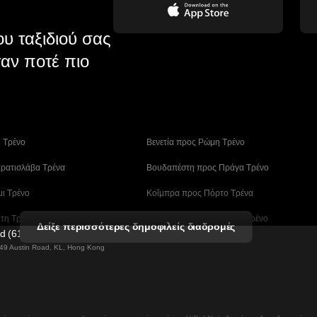
υ ταξιδιού σας
αν ποτέ πιο
η Tρένο
 Βενετία προς Ρώμη Τρένο
ρατισλάβα Τρένα
 Βουδαπέστη προς Πράγα Tρένο
μι Τρένο
 Κοΐμπρα προς Πόρτο Τρένα
ίτη Τρένα
 Λισαβόνα – Αλμπουφέιρα Τρένο
Δείξε περισσότερες δημοφιλείς διαδρομές
ed (61211989)
ο Tρένο
 Μάλαγα προς Βαρκελώνη Τρένα
g 49 Austin Road, KL, Hong Kong
άν (Ασάν) Τρένα
 Μπουσάν – Σεούλ Tρένο
ν Τρένα
 Σεούλ – Νταεγκού Τρένο