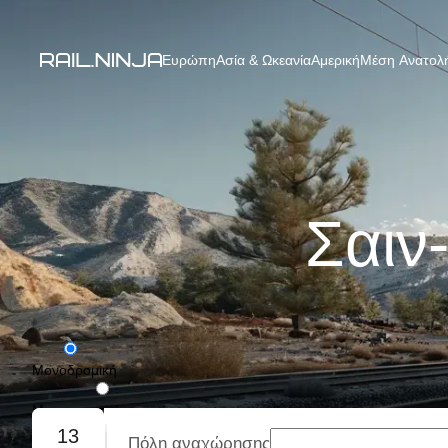
Ευρώπη
Ασία & Ωκεανία
Αμερική
Μέση Ανατολή
Σαιν
Μονοδρομική
Με επιστροφή
13
Πόλη αναχώρησης