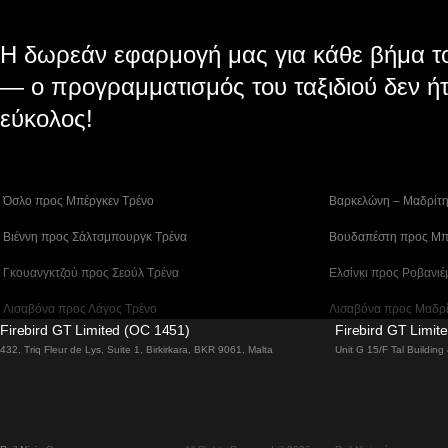
Η δωρεάν εφαρμογή μας για κάθε βήμα το
— ο προγραμματισμός του ταξιδιού δεν ήτ
εύκολος!
 Όσλο προς Μπέργκεν Tρένο
 Βαρκελώνη – Μαδρίτ
 Βιέννη προς Σάλτσμπουργκ Τρένα
 Βουδαπέστη προς Μπ
 Γκουανγκτζού προς Σεούλ Τρένα
 Ελσίνκι προς Ροβανιέ
 Λισαβόνα προς Λάγος Tρένο
 Λισαβόνα προς Μαδρ
Firebird GT Limited (OC 1451)
Firebird GT Limit
 Λισαβόνα – Φάρο Τρένο
 Λονδίνο – Εδιμβούργ
432, Triq Fleur de Lys, Suite 1, Birkirkara, BKR 9061, Malta
Unit G 15/F Tal Buildin
 Μπέργκεν – Όσλο Tρένο
 Μπουσάν προς Τσεον
 Σίντνεϊ προς Καμπέρα Τρένα
 Σεούλ προς Νταετζέο