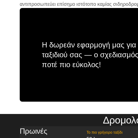
αντιπροσωπεύει επίσημο ιστότοπο καμίας σιδηροδρομικ
Η δωρεάν εφαρμογή μας για 
ταξιδιού σας — ο σχεδιασμός
ποτέ πιο εύκολος!
Δρομολό
Πρωινές
Το πιο γρήγορο ταξίδι