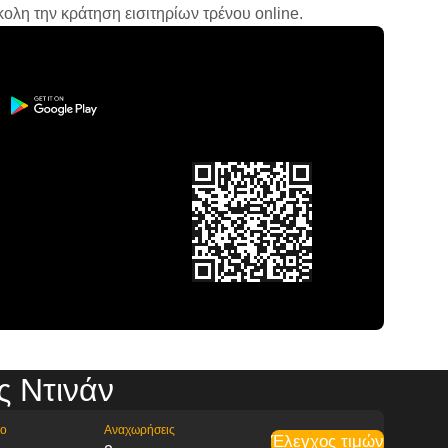
ολη την κράτηση εισιτηρίων τρένου online.
ς Ντινάν
ρο
Αναχωρήσεις
Έλεγχος τιμών