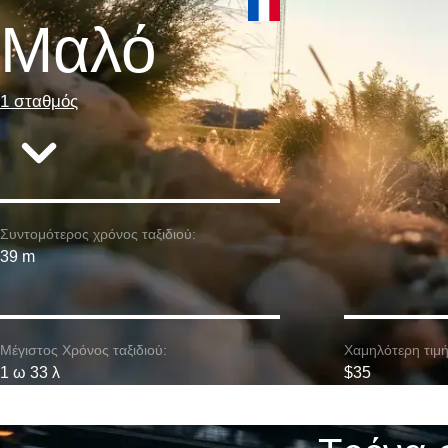
Μαλό
1 σταθμός
Συντομότερος χρόνος ταξιδιού:
39 m
Μέγιστος Χρόνος ταξιδιού:
Χαμηλότερη τιμή
1 ω 33 λ
$35