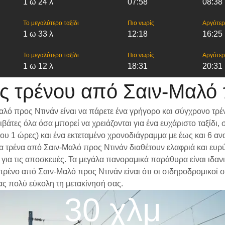
1 ω 24 λ
07:58
08:38
Το μεγαλύτερο ταξίδι
Πιο νωρίς
Αργότε
1 ω 33 λ
12:18
16:25
Το μεγαλύτερο ταξίδι
Πιο νωρίς
Αργότε
1 ω 12 λ
18:31
20:31
ς τρένου από Σαιν-Μαλό 
λό προς Ντινάν είναι να πάρετε ένα γρήγορο και σύγχρονο τρέ
βάτες όλα όσα μπορεί να χρειάζονται για ένα ευχάριστο ταξίδ
ίπου 1 ώρες) και ένα εκτεταμένο χρονοδιάγραμμα με έως και 6 
 Τα τρένα από Σαιν-Μαλό προς Ντινάν διαθέτουν ελαφριά και ευρ
α τις αποσκευές. Τα μεγάλα πανοραμικά παράθυρα είναι ιδανικά
τρένο από Σαιν-Μαλό προς Ντινάν είναι ότι οι σιδηροδρομικοί σ
ας πολύ εύκολη τη μετακίνησή σας.
30 χλμ