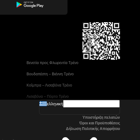
 Βενετία προς Φλωρεντία Τρένο
 Βουδαπέστη – Βιέννη Tρένο
 Κοΐμπρα – Λισαβόνα Τρένο
 Λισαβόνα – Πόρτο Tρένο
ελληνική
 Μαδρίτη προς Αλικάντε Τρένα
Υποστήριξη πελατών
 Νάπολη προς Ρώμη Τρένα
Όροι και Προϋποθέσεις
Δήλωση Πολιτικής Απορρήτου
 Στοκχόλμη προς Γκέτεμποργκ Τρένα