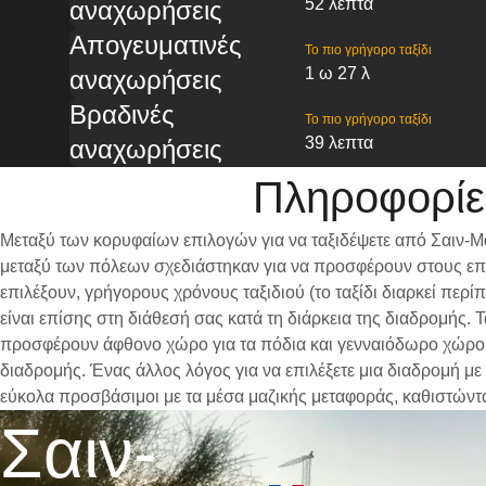
52 λεπτα
αναχωρήσεις
Απογευματινές
Το πιο γρήγορο ταξίδι
1 ω 27 λ
αναχωρήσεις
Βραδινές
Το πιο γρήγορο ταξίδι
39 λεπτα
αναχωρήσεις
Πληροφορίε
Μεταξύ των κορυφαίων επιλογών για να ταξιδέψετε από Σαιν-Μα
μεταξύ των πόλεων σχεδιάστηκαν για να προσφέρουν στους επι
επιλέξουν, γρήγορους χρόνους ταξιδιού (το ταξίδι διαρκεί περ
είναι επίσης στη διάθεσή σας κατά τη διάρκεια της διαδρομής.
προσφέρουν άφθονο χώρο για τα πόδια και γενναιόδωρο χώρο γι
διαδρομής. Ένας άλλος λόγος για να επιλέξετε μια διαδρομή με 
εύκολα προσβάσιμοι με τα μέσα μαζικής μεταφοράς, καθιστώντ
Σαιν-