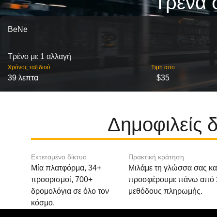
Τρένα 
BeNe
Τρένο με 1 αλλαγή
Χρόνος ταξιδιού
Τιμη απο
39 λεπτα
$35
Δημοφιλείς 
Εκτεταμένο δίκτυο
Πρακτική κράτηση
Μία πλατφόρμα, 34+
Μιλάμε τη γλώσσα σας κα
προορισμοί, 700+
προσφέρουμε πάνω από 
δρομολόγια σε όλο τον
μεθόδους πληρωμής.
κόσμο.