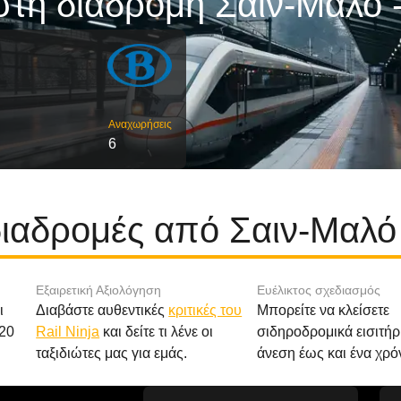
στη διαδρομή Σαιν-Μαλό -
Αναχωρήσεις
6
διαδρομές από Σαιν-Μαλό
Εξαιρετική Αξιολόγηση
Ευέλικτος σχεδιασμός
ι
Διαβάστε αυθεντικές
κριτικές του
Μπορείτε να κλείσετε
20
Rail Ninja
και δείτε τι λένε οι
σιδηροδρομικά εισιτήρ
ταξιδιώτες μας για εμάς.
άνεση έως και ένα χρό