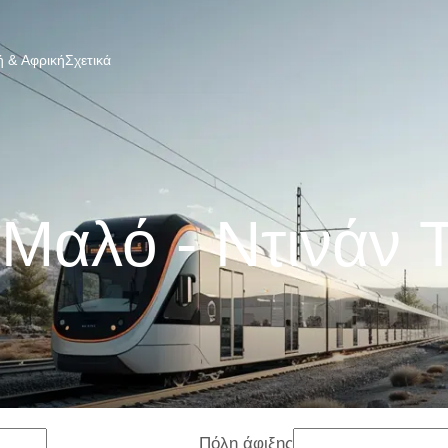
 & Αφρική
Σχετικά
-Μαλό - Ντινάν 
Πόλη άφιξης