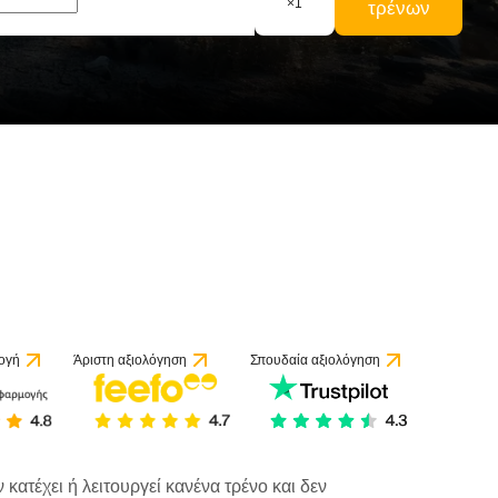
×
1
τρένων
ογή
Άριστη αξιολόγηση
Σπουδαία αξιολόγηση
κατέχει ή λειτουργεί κανένα τρένο και δεν