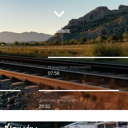
1 σταθμός
Η νωρίτερη αναχώρηση:
07:58
ις:
Τελευταία αναχώρηση:
20:31