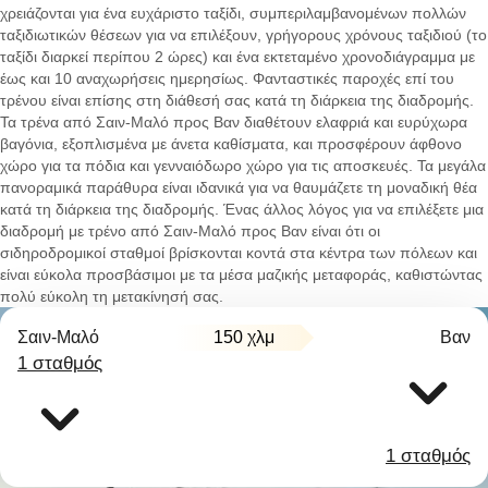
χρειάζονται για ένα ευχάριστο ταξίδι, συμπεριλαμβανομένων πολλών
ταξιδιωτικών θέσεων για να επιλέξουν, γρήγορους χρόνους ταξιδιού (το
ταξίδι διαρκεί περίπου 2 ώρες) και ένα εκτεταμένο χρονοδιάγραμμα με
έως και 10 αναχωρήσεις ημερησίως. Φανταστικές παροχές επί του
τρένου είναι επίσης στη διάθεσή σας κατά τη διάρκεια της διαδρομής.
Τα τρένα από Σαιν-Μαλό προς Βαν διαθέτουν ελαφριά και ευρύχωρα
βαγόνια, εξοπλισμένα με άνετα καθίσματα, και προσφέρουν άφθονο
χώρο για τα πόδια και γενναιόδωρο χώρο για τις αποσκευές. Τα μεγάλα
πανοραμικά παράθυρα είναι ιδανικά για να θαυμάζετε τη μοναδική θέα
κατά τη διάρκεια της διαδρομής. Ένας άλλος λόγος για να επιλέξετε μια
διαδρομή με τρένο από Σαιν-Μαλό προς Βαν είναι ότι οι
σιδηροδρομικοί σταθμοί βρίσκονται κοντά στα κέντρα των πόλεων και
είναι εύκολα προσβάσιμοι με τα μέσα μαζικής μεταφοράς, καθιστώντας
πολύ εύκολη τη μετακίνησή σας.
Σαιν-Μαλό
150 χλμ
Βαν
1 σταθμός
1 σταθμός