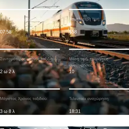
Η νωρίτερη αναχώρηση:
Χαμηλότερη τιμή:
07:58
$58
Συντομότερος χρόνος ταξιδιού:
Μέση τιμή. ημερήσιες
αναχωρήσεις:
2 ω 2 λ
10
Μέγιστος Χρόνος ταξιδιού:
Τελευταία αναχώρηση:
3 ω 8 λ
18:31