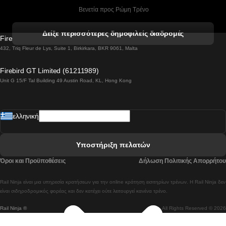
 Βενετία προς Ρώμη Τρένο
 Βενετία προς Φλωρεντία Τρένο
Δείξε περισσότερες δημοφιλείς διαδρομές
Firebird GT Limited (OC 1451)
 Βιέννη προς Σάλτσμπουργκ Τρένα
432, Triq Fleur de Lys, Suite 1, Birkirkara, BKR 9061, Malta
 Βουδαπέστη προς Μπρατισλάβα Τρένα
Firebird GT Limited (61211989)
Unit G 15/F Tal Building 49 Austin Road, KL, Hong Kong
 Βουδαπέστη προς Πράγα Tρένο
 Βουδαπέστη – Βιέννη Tρένο
ελληνική
 Γκουανγκτζού προς Σεούλ Τρένα
 Ελσίνκι προς Ροβανιέμι Τρένο
Υποστήριξη πελατών
 Κοΐμπρα προς Πόρτο Τρένα
Όροι και Προϋποθέσεις
Δήλωση Πολιτικής Απορρήτου
 Κοΐμπρα – Λισαβόνα Τρένο
Rail Ninja είναι μια υπηρεσία κρατήσεων για την online κράτηση εισιτηρίων τρένων. Η Rail Ninja δεν
 Λισαβόνα προς Λάγος Tρένο
είναι σιδηροδρομικός φορέας και δεν κατέχει ούτε λειτουργεί κανένα τρένο.
Rail Ninja ®
All Rights Reserved © 2026
 Λισαβόνα προς Μαδρίτη Τρένα