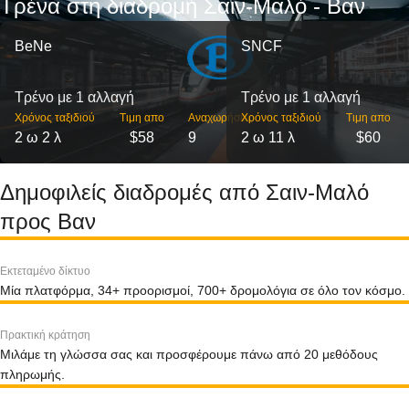
Τρένα στη διαδρομή Σαιν-Μαλό - Βαν
BeNe
SNCF
Τρένο με 1 αλλαγή
Τρένο με 1 αλλαγή
Χρόνος ταξιδιού
Τιμη απο
Αναχωρήσεις
Χρόνος ταξιδιού
Τιμη απο
2 ω 2 λ
$58
9
2 ω 11 λ
$60
Δημοφιλείς διαδρομές από Σαιν-Μαλό
προς Βαν
Εκτεταμένο δίκτυο
Μία πλατφόρμα, 34+ προορισμοί, 700+ δρομολόγια σε όλο τον κόσμο.
Πρακτική κράτηση
Μιλάμε τη γλώσσα σας και προσφέρουμε πάνω από 20 μεθόδους
πληρωμής.