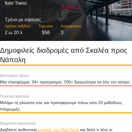
Italo Treno
Τρένο με σφαίρες
Χρόνος ταξιδιού
Τιμη απο
Αναχωρήσεις
2 ω 20 λ
$56
3
Δημοφιλείς διαδρομές από Σκαλέα προς
Νάπολη
Εκτεταμένο δίκτυο
Μία πλατφόρμα, 34+ προορισμοί, 700+ δρομολόγια σε όλο τον κόσμο.
Πρακτική κράτηση
Μιλάμε τη γλώσσα σας και προσφέρουμε πάνω από 20 μεθόδους
πληρωμής.
Εξαιρετική Αξιολόγηση
Διαβάστε αυθεντικές
κριτικές του Rail Ninja
και δείτε τι λένε οι