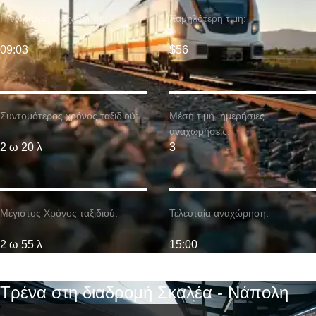
Η νωρίτερη αναχώρηση:
Χαμηλότερη τιμή:
09:03
$56
Συντομότερος χρόνος ταξιδιού:
Μέση τιμή. ημερήσιες
αναχωρήσεις:
2 ω 20 λ
3
Μέγιστος Χρόνος ταξιδιού:
Τελευταία αναχώρηση:
2 ω 55 λ
15:00
Τρένα στη διαδρομή Σκαλέα - Νάπολη