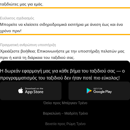
ταξιδιώτες μας για εμάς.
Ευέλικτος σχεδιασμός
Μπορείτε να κλείσετε σιδηροδρομικά εισιτήρια με άνεση έως και ένα
χρόνο πριν!
Πραγματική ανθρώπινη υποστήριξη
Χρειάζεστε βοήθεια; Επικοινωνήστε με την υποστήριξη πελατών μας
πριν ή κατά τη διάρκεια του ταξιδιού σας.
Η δωρεάν εφαρμογή μας για κάθε βήμα του ταξιδιού σας — ο
προγραμματισμός του ταξιδιού δεν ήταν ποτέ πιο εύκολος!
 Όσλο προς Μπέργκεν Tρένο
 Βαρκελώνη – Μαδρίτη Tρένο
 Βενετία προς Ρώμη Τρένο