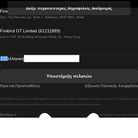
 Βενετία προς Φλωρεντία Τρένο
Δείξε περισσότερες δημοφιλείς διαδρομές
Firebird GT Limited (OC 1451)
 Βιέννη προς Σάλτσμπουργκ Τρένα
432, Triq Fleur de Lys, Suite 1, Birkirkara, BKR 9061, Malta
 Βουδαπέστη προς Μπρατισλάβα Τρένα
Firebird GT Limited (61211989)
Unit G 15/F Tal Building 49 Austin Road, KL, Hong Kong
 Βουδαπέστη προς Πράγα Tρένο
 Βουδαπέστη – Βιέννη Tρένο
ελληνική
 Γκουανγκτζού προς Σεούλ Τρένα
 Ελσίνκι προς Ροβανιέμι Τρένο
Υποστήριξη πελατών
 Κοΐμπρα προς Πόρτο Τρένα
Όροι και Προϋποθέσεις
Δήλωση Πολιτικής Απορρήτου
 Κοΐμπρα – Λισαβόνα Τρένο
Rail Ninja είναι μια υπηρεσία κρατήσεων για την online κράτηση εισιτηρίων τρένων. Η Rail Ninja δεν
 Λισαβόνα προς Λάγος Tρένο
είναι σιδηροδρομικός φορέας και δεν κατέχει ούτε λειτουργεί κανένα τρένο.
Rail Ninja ®
All Rights Reserved © 2026
 Λισαβόνα προς Μαδρίτη Τρένα
 Λισαβόνα – Αλμπουφέιρα Τρένο
 Λισαβόνα – Πόρτο Tρένο