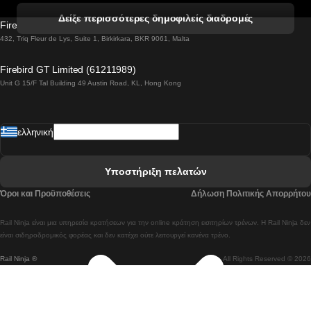
 Βενετία προς Φλωρεντία Τρένο
Δείξε περισσότερες δημοφιλείς διαδρομές
Firebird GT Limited (OC 1451)
 Βιέννη προς Σάλτσμπουργκ Τρένα
432, Triq Fleur de Lys, Suite 1, Birkirkara, BKR 9061, Malta
 Βουδαπέστη προς Μπρατισλάβα Τρένα
Firebird GT Limited (61211989)
Unit G 15/F Tal Building 49 Austin Road, KL, Hong Kong
 Βουδαπέστη προς Πράγα Tρένο
 Βουδαπέστη – Βιέννη Tρένο
ελληνική
 Γκουανγκτζού προς Σεούλ Τρένα
 Ελσίνκι προς Ροβανιέμι Τρένο
Υποστήριξη πελατών
 Κοΐμπρα προς Πόρτο Τρένα
Όροι και Προϋποθέσεις
Δήλωση Πολιτικής Απορρήτου
 Κοΐμπρα – Λισαβόνα Τρένο
Rail Ninja είναι μια υπηρεσία κρατήσεων για την online κράτηση εισιτηρίων τρένων. Η Rail Ninja δεν
 Λισαβόνα προς Λάγος Tρένο
είναι σιδηροδρομικός φορέας και δεν κατέχει ούτε λειτουργεί κανένα τρένο.
Rail Ninja ®
All Rights Reserved © 2026
 Λισαβόνα προς Μαδρίτη Τρένα
 Λισαβόνα – Αλμπουφέιρα Τρένο
 Λισαβόνα – Πόρτο Tρένο