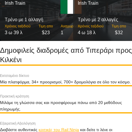
Irish Train
Irish Train
Τρένο με 1 αλλαγή
Τρένο με 2 αλλαγές
Χρόνος ταξιδιού
Τιμη απο
Αναχωρήσεις
Χρόνος ταξιδιού
Τιμη απο
3 ω 39 λ
$23
1
4 ω 18 λ
$32
Δημοφιλείς διαδρομές από Τιπεράρι προς
Κιλκένι
Εκτεταμένο δίκτυο
Μία πλατφόρμα, 34+ προορισμοί, 700+ δρομολόγια σε όλο τον κόσμο.
Πρακτική κράτηση
Μιλάμε τη γλώσσα σας και προσφέρουμε πάνω από 20 μεθόδους
πληρωμής.
Εξαιρετική Αξιολόγηση
Διαβάστε αυθεντικές
κριτικές του Rail Ninja
και δείτε τι λένε οι