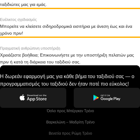
ταξιδιώτες μας για εμάς.
Ευέλικτος σχεδιασμός
Μπορείτε να κλείσετε σιδηροδρομικά εισιτήρια με άνεση έως και ένα
χρόνο πριν!
Πραγματική ανθρώπινη υποστήριξη
Χρειάζεστε βοήθεια; Επικοινωνήστε με την υποστήριξη πελατών μας
πριν ή κατά τη διάρκεια του ταξιδιού σας.
Η δωρεάν εφαρμογή μας για κάθε βήμα του ταξιδιού σας — ο
προγραμματισμός του ταξιδιού δεν ήταν ποτέ πιο εύκολος!
 Όσλο προς Μπέργκεν Tρένο
 Βαρκελώνη – Μαδρίτη Tρένο
 Βενετία προς Ρώμη Τρένο