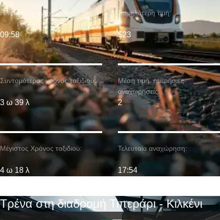
Η νωρίτερη αναχώρηση:
Χαμηλότερη τιμή:
09:58
$23
Συντομότερος χρόνος ταξιδιού:
Μέση τιμή. ημερήσιες
αναχωρήσεις:
3 ω 39 λ
2
Μέγιστος Χρόνος ταξιδιού:
Τελευταία αναχώρηση:
4 ω 18 λ
17:54
Τρένα στη διαδρομή Τιπεράρι - Κιλκένι