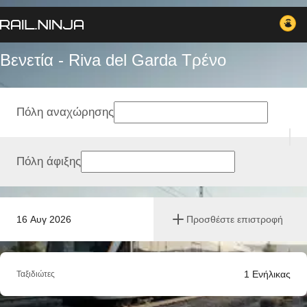
Βενετία - Riva del Garda Tρένο
Πόλη αναχώρησης
Πόλη άφιξης
16 Αυγ 2026
Προσθέστε επιστροφή
1
Ενήλικας
Ταξιδιώτες