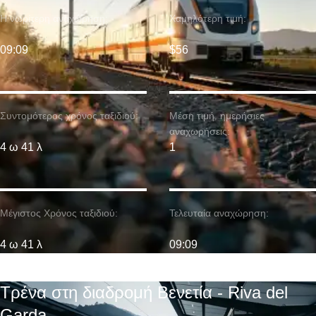
Η νωρίτερη αναχώρηση:
Χαμηλότερη τιμή:
09:09
$56
Συντομότερος χρόνος ταξιδιού:
Μέση τιμή. ημερήσιες
αναχωρήσεις:
4 ω 41 λ
1
Μέγιστος Χρόνος ταξιδιού:
Τελευταία αναχώρηση:
4 ω 41 λ
09:09
Τρένα στη διαδρομή Βενετία - Riva del
Garda