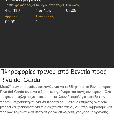
Το πιο γρήγορο ταξίδι
Το μεγαλύτερο ταξίδι
Πιο νωρίς
4 ω 41 λ
4 ω 41 λ
09:09
Αργότερο
Αναχωρήσεις
09:09
1
Πληροφορίες τρένου από Βενετία προς
Riva del Garda
Μεταξύ των κορυφαίων επιλογών για να ταξιδέψετε από Βενετία προς
Riva del Garda είναι να πάρετε ένα γρήγορο και σύγχρονο τρένο. Όλα
τα τρένα υψηλής ταχύτητας που εκτελούν δρομολόγια μεταξύ των
πόλεων σχεδιάστηκαν για να προσφέρουν στους επιβάτες όλα όσα
μπορεί να χρειάζονται για ένα ευχάριστο ταξίδι, συμπεριλαμβανομένων
πολλών ταξιδιωτικών θέσεων για να επιλέξουν, γρήγορους χρόνους