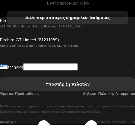
 Βενετία προς Ρώμη Τρένο
 Βενετία προς Φλωρεντία Τρένο
Δείξε περισσότερες δημοφιλείς διαδρομές
Firebird GT Limited (OC 1451)
 Βιέννη προς Σάλτσμπουργκ Τρένα
432, Triq Fleur de Lys, Suite 1, Birkirkara, BKR 9061, Malta
 Βουδαπέστη προς Μπρατισλάβα Τρένα
Firebird GT Limited (61211989)
Unit G 15/F Tal Building 49 Austin Road, KL, Hong Kong
 Βουδαπέστη προς Πράγα Tρένο
 Βουδαπέστη – Βιέννη Tρένο
ελληνική
 Γκουανγκτζού προς Σεούλ Τρένα
 Ελσίνκι προς Ροβανιέμι Τρένο
Υποστήριξη πελατών
 Κοΐμπρα προς Πόρτο Τρένα
Όροι και Προϋποθέσεις
Δήλωση Πολιτικής Απορρήτου
 Κοΐμπρα – Λισαβόνα Τρένο
Rail Ninja είναι μια υπηρεσία κρατήσεων για την online κράτηση εισιτηρίων τρένων. Η Rail Ninja δεν
 Λισαβόνα προς Λάγος Tρένο
είναι σιδηροδρομικός φορέας και δεν κατέχει ούτε λειτουργεί κανένα τρένο.
Rail Ninja ®
All Rights Reserved © 2026
 Λισαβόνα προς Μαδρίτη Τρένα
 Λισαβόνα – Αλμπουφέιρα Τρένο