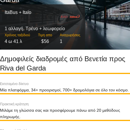
ItaBus + Italo
1 αλλαγή. Τρένο + λεωφορείο
Χρόνος ταξιδιού
Τιμη απο
Αναχωρήσεις
4 ω 41 λ
$56
1
Δημοφιλείς διαδρομές από Βενετία προς
Riva del Garda
Εκτεταμένο δίκτυο
Μία πλατφόρμα, 34+ προορισμοί, 700+ δρομολόγια σε όλο τον κόσμο.
Πρακτική κράτηση
Μιλάμε τη γλώσσα σας και προσφέρουμε πάνω από 20 μεθόδους
πληρωμής.