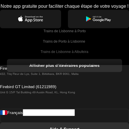
Notre app gratuite pour faciliter chaque étape de votre voyage !
Trains de Lisbonne à Porto
Trains de Porto à Lisbonne 
Trains de Lisbonne à Albufeira
Trains de Albufeira à Lisbonne
Afficher plus d'itinéraires populaires
Firebird GT Limited (OC 1451)
Trains de Lisbonne à Lagos
432, Triq Fleur de Lys, Suite 1, Birkirkara, BKR 9061, Malta
Trains de Lagos à Lisbonne
Firebird GT Limited (61211989)
Unit G 15/F Tal Building 49 Austin Road, KL, Hong Kong
Trains de Lisbonne à Madrid
Trains de Madrid à Lisbonne
Français
Trains de Lisbonne à Faro
Trains de Faro à Lisbonne
Aide & Support