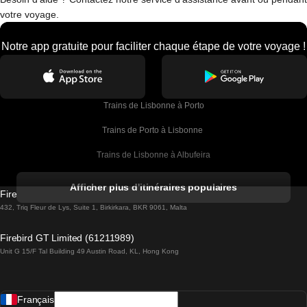
votre voyage.
Notre app gratuite pour faciliter chaque étape de votre voyage !
Trains de Lisbonne à Porto
Trains de Porto à Lisbonne 
Trains de Lisbonne à Albufeira
Trains de Albufeira à Lisbonne
Afficher plus d'itinéraires populaires
Firebird GT Limited (OC 1451)
Trains de Lisbonne à Lagos
432, Triq Fleur de Lys, Suite 1, Birkirkara, BKR 9061, Malta
Trains de Lagos à Lisbonne
Firebird GT Limited (61211989)
Unit G 15/F Tal Building 49 Austin Road, KL, Hong Kong
Trains de Lisbonne à Madrid
Trains de Madrid à Lisbonne
Français
Trains de Lisbonne à Faro