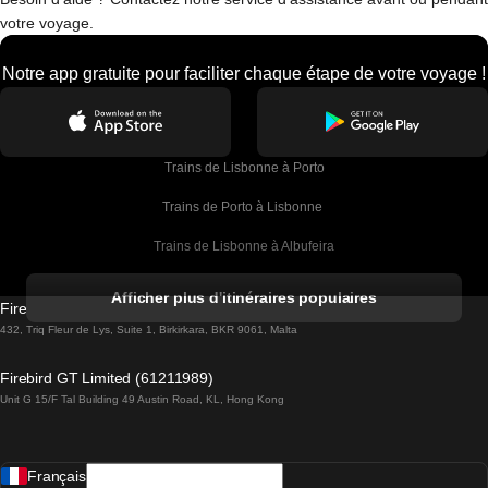
votre voyage.
Notre app gratuite pour faciliter chaque étape de votre voyage !
Trains de Lisbonne à Porto
Trains de Porto à Lisbonne 
Trains de Lisbonne à Albufeira
Trains de Albufeira à Lisbonne
Afficher plus d'itinéraires populaires
Firebird GT Limited (OC 1451)
Trains de Lisbonne à Lagos
432, Triq Fleur de Lys, Suite 1, Birkirkara, BKR 9061, Malta
Trains de Lagos à Lisbonne
Firebird GT Limited (61211989)
Unit G 15/F Tal Building 49 Austin Road, KL, Hong Kong
Trains de Lisbonne à Madrid
Trains de Madrid à Lisbonne
Français
Trains de Lisbonne à Faro