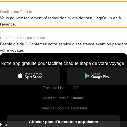
Planification Flexible
Vous pouvez facilement réserver des billets de train jusqu'à un an à
l'avance.
Un Véritable Soutien Humain
Besoin d'aide ? Contactez notre service d'assistance avant ou pendant
votre voyage.
Notre app gratuite pour faciliter chaque étape de votre voyage !
Trains de Lisbonne à Porto
Trains de Porto à Lisbonne 
Trains de Lisbonne à Albufeira
Trains de Albufeira à Lisbonne
Afficher plus d'itinéraires populaires
Firebird GT Limited (OC 1451)