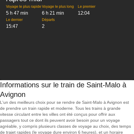
Voyage le plus rapide
Voyage le plus long
Le premier
5 h 47 min
6 h 21 min
12:04
Le dernier
Départs
15:47
2
Informations sur le train de Saint-Malo à
Avignon
L'un des meilleurs choix pour se rendre de Saint-Malo à Avignon est
de prendre un train rapide et moderne. Tous les trains à grande
vitesse circulant entre les villes ont été conçus pour offrir aux
passagers tout ce dont ils peuvent avoir besoin pour un voyage
agréable, y compris plusieurs classes de voyage au choix, des temps
de trajet rapides (le voyage dure environ 6 heures), et un horaire