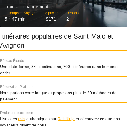
Train à 1 changement
Le temps du voyage
Le prix de
Départs
5 h 47 min
$171
2
Itinéraires populaires de Saint-Malo et
Avignon
Réseau Étendu
Une plate-forme, 34+ destinations, 700+ itinéraires dans le monde
entier.
Réservation Pratique
Nous parlons votre langue et proposons plus de 20 méthodes de
paiement.
Évaluation excellente
Lisez des
avis
authentiques sur
Rail Ninja
et découvrez ce que nos
voyageurs disent de nous.