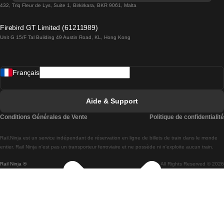
Trains de Lisbonne à Lagos
432, Triq Fleur de Lys, Suite 1, Birkirkara, BKR 9061, Malta
Trains de Lagos à Lisbonne
Firebird GT Limited (61211989)
Unit G 15/F Tal Building 49 Austin Road, KL, Hong Kong
Trains de Lisbonne à Madrid
Trains de Madrid à Lisbonne
Français
Trains de Lisbonne à Faro
Trains de Faro à Lisbonne
Aide & Support
Trains de Lisbonne à Coimbra
Conditions Générales de Vente
Politique de confidentialité
Trains de Coimbra à Lisbonne
Rail.Ninja est un service indépendant de réservation en ligne de billets de train dans le monde
Trains de Lisbonne à Braga
entier. Rail Ninja n'est pas un transporteur ferroviaire et ne possède ni n'exploite aucun train.
Rail Ninja ®
All Rights Reserved © 2026
Trains de Braga à Lisbonne
Trains de Porto à Coimbra
Trains de Coimbra à Porto
Trains de Barcelone à Madrid