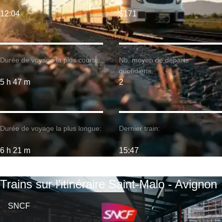
12:04
$171
Durée de voyage la plus courte:
Nb. moyen de départs
quotidiens:
5 h 47 m
2
Durée de voyage la plus longue:
Dernier train:
6 h 21 m
15:47
Trains sur l’itinéraire Saint-Malo - Avignon
SNCF