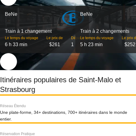
BeNe
BeNe
Train à 1 changement
Train à 2 changements
Le temps du voyage
Le prix de
Départs
Le temps du voyage
Le prix 
6 h 33 min
$261
1
5 h 23 min
$252
Itinéraires populaires de Saint-Malo et
Strasbourg
Réseau Étendu
Une plate-forme, 34+ destinations, 700+ itinéraires dans le monde
entier.
Réservation Pratique