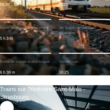
08:38
$222
Durée de voyage la plus courte:
Nb. moyen de départs
quotidiens:
5 h 3 m
7
Durée de voyage la plus longue:
Dernier train:
6 h 38 m
16:25
Trains sur l’itinéraire Saint-Malo -
Strasbourg