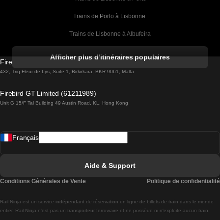
Trains de Porto à Lisbonne 
Trains de Lisbonne à Albufeira
Trains de Albufeira à Lisbonne
Afficher plus d'itinéraires populaires
Firebird GT Limited (OC 1451)
Trains de Lisbonne à Lagos
432, Triq Fleur de Lys, Suite 1, Birkirkara, BKR 9061, Malta
Trains de Lagos à Lisbonne
Firebird GT Limited (61211989)
Unit G 15/F Tal Building 49 Austin Road, KL, Hong Kong
Trains de Lisbonne à Madrid
Trains de Madrid à Lisbonne
Français
Trains de Lisbonne à Faro
Trains de Faro à Lisbonne
Aide & Support
Trains de Lisbonne à Coimbra
Conditions Générales de Vente
Politique de confidentialité
Trains de Coimbra à Lisbonne
Rail.Ninja est un service indépendant de réservation en ligne de billets de train dans le monde
Trains de Lisbonne à Braga
entier. Rail Ninja n'est pas un transporteur ferroviaire et ne possède ni n'exploite aucun train.