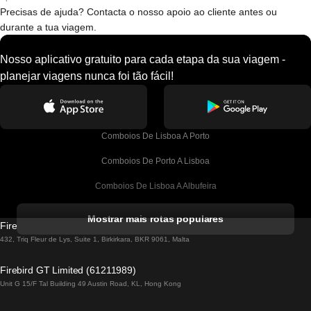
Precisas de ajuda? Contacta o nosso apoio ao cliente antes ou
durante a tua viagem.
Nosso aplicativo gratuito para cada etapa da sua viagem -
planejar viagens nunca foi tão fácil!
Comboios De Lisboa A Porto
Comboios De Porto A Lisboa
Comboios De Lisboa A Albufeira
Comboios De Albufeira A Lisboa
Mostrar mais rotas populares
Firebird GT Limited (OC 1451)
Comboios De Lisboa A Lagos
432, Triq Fleur de Lys, Suite 1, Birkirkara, BKR 9061, Malta
Comboios De Lagos A Lisboa
Firebird GT Limited (61211989)
Unit G 15/F Tal Building 49 Austin Road, KL, Hong Kong
Comboios De Lisboa A Madrid