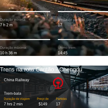
Duração mínima:
Média de partidas diárias:
7 h 2 m
17
Duração máxima:
Último trem:
10 h 36 m
14:45
Trens na rota Cantão - Chengdu
China Railway
Trem-bala
Duração da viagem
Preço de
Partidas
7 hrs 2 min
$149
17