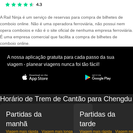
A Rail Ninja é um serviço de reservas para compra de bilhetes de
comboio online. Não é uma operadora ferroviária, não possui nem
opera comboios e não é o site oficial de nenhuma empresa ferroviária.
É uma empresa comercial que facilita a compra de bilhetes de
comboio online.
A nossa aplicação gratuita para cada passo da sua
viagem - planear viagens nunca foi tão fácil!
Horário de Trem de Cantão para Chengdu
Partidas da
Partidas da
manhã
tarde
Viagem mais rápida
Viagem mais longa
Viagem mais rápida
Viagem ma