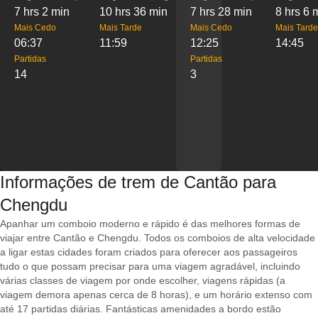
7 hrs 2 min
10 hrs 36 min
7 hrs 28 min
8 hrs 6 
Mais Cedo
Mais Tarde
Mais Cedo
Mais Tarde
06:37
11:59
12:25
14:45
Partidas
Partidas
14
3
Informações de trem de Cantão para
Chengdu
Apanhar um comboio moderno e rápido é das melhores formas de
viajar entre Cantão e Chengdu. Todos os comboios de alta velocidade
a ligar estas cidades foram criados para oferecer aos passageiros
tudo o que possam precisar para uma viagem agradável, incluindo
várias classes de viagem por onde escolher, viagens rápidas (a
viagem demora apenas cerca de 8 horas), e um horário extenso com
até 17 partidas diárias. Fantásticas amenidades a bordo estão