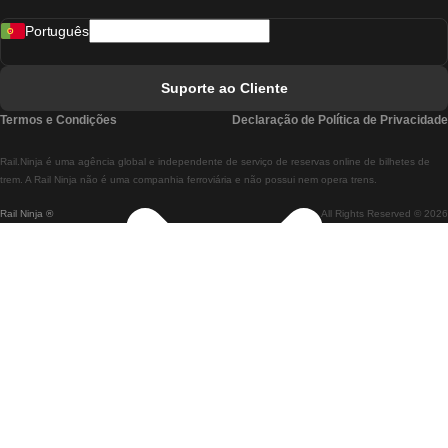
Comboios De Madrid A Lisboa
Português
Comboios De Lisboa A Faro
Comboios De Faro A Lisboa
Suporte ao Cliente
Comboios De Lisboa A Coimbra
Termos e Condições
Declaração de Política de Privacidade
Comboios De Coimbra A Lisboa
Rail.Ninja é uma agência global e independente de serviço de reservas online de bilhetes de
Comboios De Lisboa A Braga
trem. A Rail Ninja não é uma companhia ferroviária e não possui nem opera trens.
Rail Ninja ®
All Rights Reserved © 2026
Comboios De Braga A Lisboa
Comboios De Porto A Coimbra
Comboios De Coimbra A Porto
Comboios De Barcelona A Madrid
Comboios De Madrid A Barcelona
Comboios De Barcelona A Valência
Comboios De Valência A Barcelona