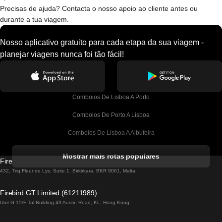
Precisas de ajuda? Contacta o nosso apoio ao cliente antes ou
durante a tua viagem.
Nosso aplicativo gratuito para cada etapa da sua viagem -
planejar viagens nunca foi tão fácil!
Comboios De Lisboa A Porto
Comboios De Porto A Lisboa
Comboios De Lisboa A Albufeira
Comboios De Albufeira A Lisboa
Mostrar mais rotas populares
Firebird GT Limited (OC 1451)
Comboios De Lisboa A Lagos
432, Triq Fleur de Lys, Suite 1, Birkirkara, BKR 9061, Malta
Comboios De Lagos A Lisboa
Firebird GT Limited (61211989)
Unit G 15/F Tal Building 49 Austin Road, KL, Hong Kong
Comboios De Lisboa A Madrid