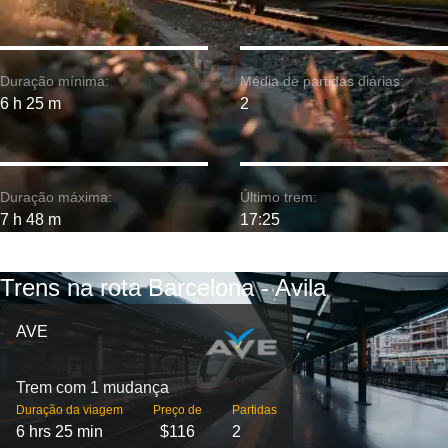
Duração mínima:
Média de partidas diárias:
6 h 25 m
2
Duração máxima:
Último trem:
7 h 48 m
17:25
Trens na rota Barcelona - Avila
AVE
Trem com 1 mudança
Duração da viagem
Preço de
Partidas
6 hrs 25 min
$116
2