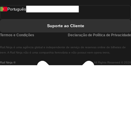
Comboios De Madrid A Lisboa
Português
Comboios De Lisboa A Faro
Comboios De Faro A Lisboa
Suporte ao Cliente
Comboios De Lisboa A Coimbra
Termos e Condições
Declaração de Política de Privacidade
Comboios De Coimbra A Lisboa
Rail.Ninja é uma agência global e independente de serviço de reservas online de bilhetes de
Comboios De Lisboa A Braga
trem. A Rail Ninja não é uma companhia ferroviária e não possui nem opera trens.
Rail Ninja ®
All Rights Reserved © 2026
Comboios De Braga A Lisboa
Comboios De Porto A Coimbra
Comboios De Coimbra A Porto
Comboios De Barcelona A Madrid
Comboios De Madrid A Barcelona
Comboios De Barcelona A Valência
Comboios De Valência A Barcelona