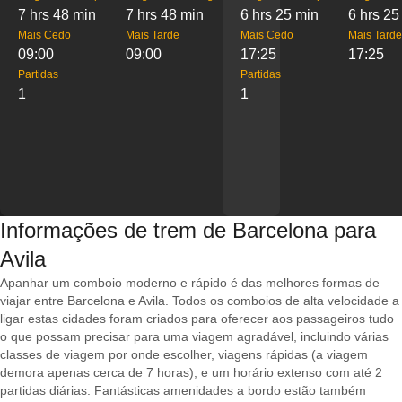
7 hrs 48 min
7 hrs 48 min
6 hrs 25 min
6 hrs 25
Mais Cedo
Mais Tarde
Mais Cedo
Mais Tarde
09:00
09:00
17:25
17:25
Partidas
Partidas
1
1
Informações de trem de Barcelona para
Avila
Apanhar um comboio moderno e rápido é das melhores formas de
viajar entre Barcelona e Avila. Todos os comboios de alta velocidade a
ligar estas cidades foram criados para oferecer aos passageiros tudo
o que possam precisar para uma viagem agradável, incluindo várias
classes de viagem por onde escolher, viagens rápidas (a viagem
demora apenas cerca de 7 horas), e um horário extenso com até 2
partidas diárias. Fantásticas amenidades a bordo estão também