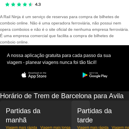
A Rail Ninja é um serviço de reservas para compra de bilhetes de
comboio online. Não é uma operadora ferroviária, não possui nem
opera comboios e não é o site oficial de nenhuma empresa ferroviária.
É uma empresa comercial que facilita a compra de bilhetes de
comboio online.
A nossa aplicação gratuita para cada passo da sua
viagem - planear viagens nunca foi tão fácil!
Horário de Trem de Barcelona para Avila
Partidas da
Partidas da
manhã
tarde
Viagem mais rápida
Viagem mais longa
Viagem mais rápida
Viagem ma