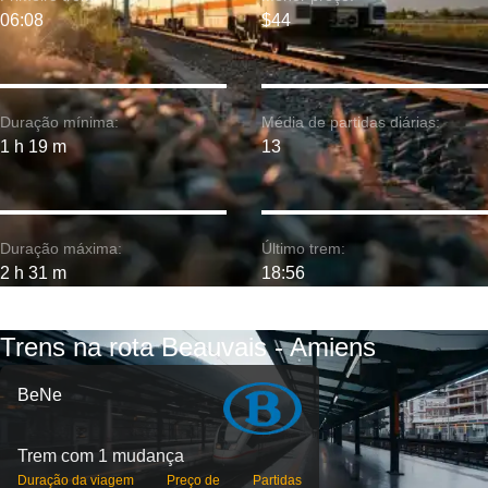
06:08
$44
Duração mínima:
Média de partidas diárias:
1 h 19 m
13
Duração máxima:
Último trem:
2 h 31 m
18:56
Trens na rota Beauvais - Amiens
BeNe
Trem com 1 mudança
Duração da viagem
Preço de
Partidas