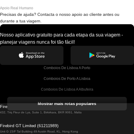
Apoio Real Humano
Precisas de ajuda? Contacta o nosso apoio ao cliente antes ou
durante a tua viagem.
Nosso aplicativo gratuito para cada etapa da sua viagem -
planejar viagens nunca foi tão fácil!
Comboios De Lisboa A Porto
Comboios De Porto A Lisboa
Comboios De Lisboa A Albufeira
Comboios De Albufeira A Lisboa
Mostrar mais rotas populares
Firebird GT Limited (OC 1451)
Comboios De Lisboa A Lagos
432, Triq Fleur de Lys, Suite 1, Birkirkara, BKR 9061, Malta
Comboios De Lagos A Lisboa
Firebird GT Limited (61211989)
Unit G 15/F Tal Building 49 Austin Road, KL, Hong Kong
Comboios De Lisboa A Madrid