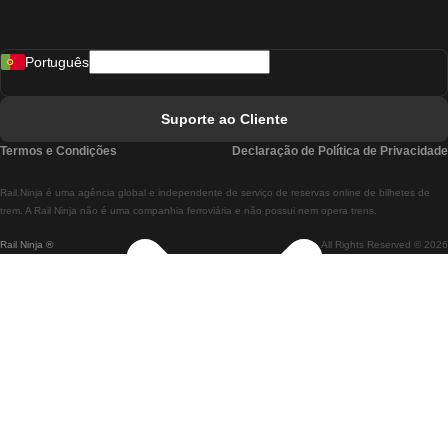
Comboios De Madrid A Lisboa
Português
Comboios De Lisboa A Faro
Comboios De Faro A Lisboa
Suporte ao Cliente
Comboios De Lisboa A Coimbra
Termos e Condições
Declaração de Política de Privacidade
Comboios De Coimbra A Lisboa
Rail.Ninja é uma agência global e independente de serviço de reservas online de bilhetes de
Comboios De Lisboa A Braga
trem. A Rail Ninja não é uma companhia ferroviária e não possui nem opera trens.
Rail Ninja ®
All Rights Reserved © 2026
Comboios De Braga A Lisboa
Comboios De Porto A Coimbra
Comboios De Coimbra A Porto
Comboios De Barcelona A Madrid
Comboios De Madrid A Barcelona
Comboios De Barcelona A Valência